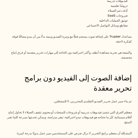
فيديوهات تدريبية
الوظائف
دروسًا تعليمية
أدلة دعم العملاء
شروحات SaaS
احجز عرضًا توضيحيًا
توثيق العمليات الداخلية
مقاطع وسائل التواصل الاجتماعي
ابدأ التجربة المجانية
يساعدك Trupeer على إضافة صوت ينسجم فعلًا مع وتيرة الفيديو وبنيته بدلًا من أن يبدو مضافًا فوقه 
كفكرة لاحقة.
والنتيجة هي تجربة مشاهدة أنظف وأكثر احترافية دون الحاجة إلى مهارات تحرير متقدمة أو فرق إنتاج 
مخصصة.
إضافة الصوت إلى الفيديو دون برامج 
تحرير معقدة
تم بناء سير عمل تحرير الفيديو التقليدي للمحررين، لا للمشغلين.
معظم الفرق التي تنشئ فيديوهات تدريبية أو شروحات للمنتجات أو محتوى تثقيف العملاء لا تحاول إنتاج 
أفلام سينمائية. كل ما تحتاجه هو فيديوهات تبدو احترافية، تبقى متزامنة، ويمكن تحديثها بسرعة كلما تغير 
المنتج.
المشكلة أن معظم برامج التحرير لا تزال تفرض على المستخدمين سير عمل يدويًا بدرجة كبيرة: