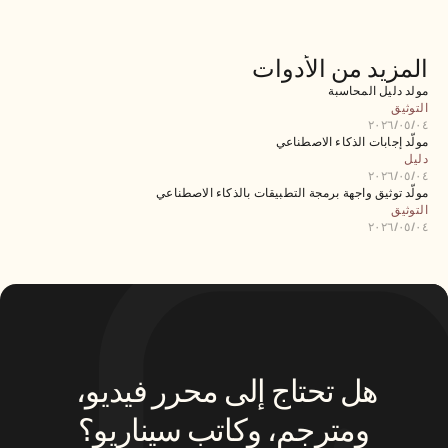
المزيد من الأدوات
مولد دليل المحاسبة
التوثيق
٠٤‏/٠٥‏/٢٠٢٦
مولّد إجابات الذكاء الاصطناعي
دليل
٠٤‏/٠٥‏/٢٠٢٦
مولّد توثيق واجهة برمجة التطبيقات بالذكاء الاصطناعي
التوثيق
٠٤‏/٠٥‏/٢٠٢٦
هل تحتاج إلى محرر فيديو، 
ومترجم، وكاتب سيناريو؟