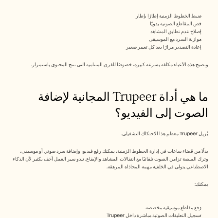
ضبط الخطوط الزمنية إطارًا بإطار
قص المقاطع الصوتية يدويًا
إصلاح عدم تطابق المشاهد
موازنة السرد مع الموسيقى
إعادة التصدير مرارًا بعد كل تغيير صغير
وتصبح هذه الأعباء مكلفة بسرعة كبيرة، خصوصًا للفرق المتنامية التي تنتج المحتوى باستمرار.
ما هي أداة Trupeer المجانية لإضافة 
الصوت إلى الفيديو؟
يُزيل Trupeer معظم هذا الاحتكاك التشغيلي.
بدلًا من قضاء ساعات في إدارة الخطوط الزمنية، يمكنك رفع فيديو، وإضافة سرد صوتي أو موسيقى، 
وترك المنصة تزامن الصوت تلقائيًا مع انتقالات المشاهد والإيقاع. تبدو سير العمل أخف بكثير لأن الذكاء 
الاصطناعي يتولى في الخلفية مهمة المحاذاة المرهقة.
يمكنك:
رفع مقاطع موسيقية مخصصة
تسجيل التعليقات الصوتية مباشرة داخل Trupeer