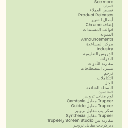
See more
الموارد
قصص العملاء
Product Releases
أبطال التغيير
إضافة Chrome
قوالب المستندات
المدونة
Announcements
مركز المساعدة
Industry
الدروس التعليمية
الأدوات
مقارنة الأدوات
مسرد المصطلحات
ترجم
التكاملات
الحل
الأسئلة الشائعة
المنافسون
لوم مقابل تروبير
Camtasia مقابل Trupeer
Guidde مقابل Trupeer
سكرايب مقابل تروبير
Synthesia مقابل Trupeer
مقارنة بين Screen Studio وTrupeer
ديزكريبت مقابل تروبير