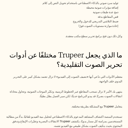
توليد سرد صوتي بالذكاء الاصطناعي باستخدام تحويل النص إلى كلام
إضافة مؤثرات صوتية محيطة
دمج عدة طبقات صوتية
قص المقاطع بدقة
ضبط التلاشي التدريجي للدخول والخروج
إعادة موازنة مستويات الصوت فورًا
وكل ذلك دون فتح برامج تحرير سطح مكتب معقدة.
ما الذي يجعل Trupeer مختلفًا عن أدوات 
تحرير الصوت التقليدية؟
معظم الأدوات التي تدّعي أنها «تضيف الصوت إلى الفيديو» لا تزال تعتمد بشكل كبير على التحرير 
اليدوي خلف الواجهة.
ينتهي بك الأمر لا تزال تسحب المقاطع عبر الخطوط الزمنية، وتكبّر الموجات الصوتية، وتحاول محاذاة 
انتقالات الصوت بصريًا. قد يبدو البرنامج حديثًا، لكن سير العمل يظل بطيئًا.
يتعامل Trupeer مع المشكلة بطريقة مختلفة.
تستخدم المنصة اكتشاف المشاهد المدعوم بالذكاء الاصطناعي لتحليل بنية الفيديو تلقائيًا. بدلًا من مطالبة 
المستخدمين بمزامنة كل مسار يدويًا، يكتشف Trupeer الانتقالات البصرية وتغيّرات الإيقاع وتدفق 
المحتوى بحيث يتكيف الصوت بشكل طبيعي مع الفيديو نفسه.