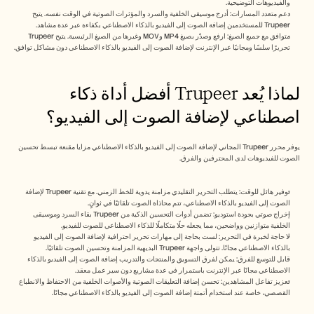
والفيديوهات التوضيحية.
دعم متعدد المسارات: أدرج موسيقى الخلفية والسرد والمؤثرات الصوتية في الوقت نفسه. يتيح 
Trupeer للمستخدمين إضافة الصوت إلى الفيديو بالذكاء الاصطناعي بكفاءة عبر عدة مشاهد.
متوافق مع جميع الصيغ: ارفع وصدّر بصيغ MP4 وMOV وغيرها من الصيغ الرئيسية. يتيح Trupeer 
تحريرًا سلسًا ومجانيًا عبر الإنترنت لإضافة الصوت إلى الفيديو بالذكاء الاصطناعي دون مشاكل توافق.
لماذا يُعد Trupeer أفضل أداة ذكاء 
اصطناعي لإضافة الصوت إلى الفيديو؟
يوفر محرر Trupeer المجاني لإضافة الصوت إلى الفيديو بالذكاء الاصطناعي مزايا مقنعة تبسط تحسين 
الصوت للفيديوهات لدى المحترفين والفرق.
توفير هائل للوقت: يتطلب التحرير التقليدي مزامنة يدوية للخط الزمني. مع تقنية Trupeer لإضافة 
الصوت إلى الفيديو بالذكاء الاصطناعي، تتم محاذاة الصوت تلقائيًا في ثوانٍ.
إخراج صوتي بجودة استوديو: تضمن أدوات التحسين الذكية من Trupeer بقاء السرد وموسيقى 
الخلفية متوازنين وواضحين، مما يجعله حلًا متكاملًا للذكاء الاصطناعي للصوت للفيديو.
لا حاجة لخبرة في التحرير: لست بحاجة إلى مهارات تحرير احترافية لإضافة الصوت إلى الفيديو 
بالذكاء الاصطناعي مجانًا. تتولى واجهة Trupeer البديهية المزامنة وتحسين الصوت تلقائيًا.
قابل للتوسع للفرق: يمكن لفرق التسويق والمنتجات والتدريب إضافة الصوت إلى الفيديو بالذكاء 
الاصطناعي مجانًا عبر الإنترنت باستمرار في عدة مشاريع دون سير عمل معقد.
تعزيز تفاعل المشاهدين: تحسن إضافة التعليقات الصوتية والأصوات الخلفية من الاحتفاظ والانطباع 
القصصي، خاصة عند استخدام أتمتة إضافة الصوت إلى الفيديو بالذكاء الاصطناعي مجانًا.