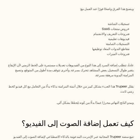
ويصبح هذا الفرق واضحًا فورًا عند العمل مع:
تسجيلات الشاشة
عروض منتجات SaaS
شروحات التعريف والانضمام
فيديوهات تعليمية
التسجيلات الصامتة
مقاطع الندوات المعاد توظيفها
شروحات الميزات
عادةً، تتطلب إضافة السرد إلى هذا النوع من الفيديوهات تعديلات مستمرة على الخط الزمني لأن الإيقاع 
يتغير طوال التسجيل. بعض المشاهد تتحرك بسرعة. وأخرى تتوقف مدة أطول من المتوقع. وتصبح 
المزامنة اليدوية مرهقة بسرعة.
يقلل Trupeer هذا العبء بشكل كبير من خلال أتمتة المزامنة بذكاء بدلًا من التعامل مع كل فيديو كخط 
زمني ثابت.
ويبدو الناتج النهائي محررًا عمدًا بدلًا من كونه مُجمّعًا بشكل آلي.
كيف تعمل إضافة الصوت إلى الفيديو؟
تتبع منصة Trupeer المجانية عبر الإنترنت المدعومة بالذكاء الاصطناعي لإضافة الصوت إلى الفيديو 