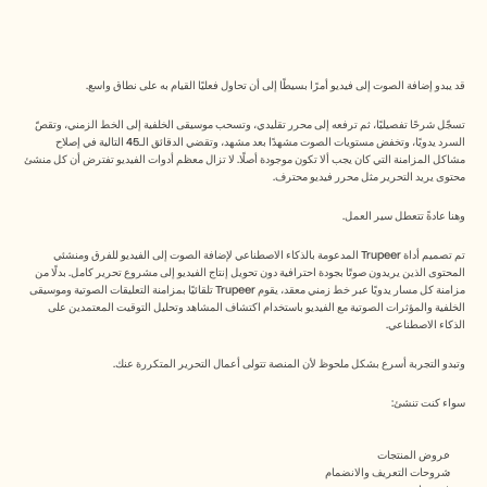
Free Tools
الأسئلة الشائعة
Announcement
Partner Program
قد يبدو إضافة الصوت إلى فيديو أمرًا بسيطًا إلى أن تحاول فعليًا القيام به على نطاق واسع.
حالات الاستخدام
إدارة التغيير
تسجّل شرحًا تفصيليًا، ثم ترفعه إلى محرر تقليدي، وتسحب موسيقى الخلفية إلى الخط الزمني، وتقصّ 
تمكين المبيعات
السرد يدويًا، وتخفض مستويات الصوت مشهدًا بعد مشهد، وتقضي الدقائق الـ45 التالية في إصلاح 
ما قبل البيع
مشاكل المزامنة التي كان يجب ألا تكون موجودة أصلًا. لا تزال معظم أدوات الفيديو تفترض أن كل منشئ 
تسويق المنتجات
محتوى يريد التحرير مثل محرر فيديو محترف.
نجاح العملاء
التدريب
وهنا عادةً تتعطل سير العمل.
See more
تم تصميم أداة Trupeer المدعومة بالذكاء الاصطناعي لإضافة الصوت إلى الفيديو للفرق ومنشئي 
المحتوى الذين يريدون صوتًا بجودة احترافية دون تحويل إنتاج الفيديو إلى مشروع تحرير كامل. بدلًا من 
مزامنة كل مسار يدويًا عبر خط زمني معقد، يقوم Trupeer تلقائيًا بمزامنة التعليقات الصوتية وموسيقى 
قصص العملاء
الخلفية والمؤثرات الصوتية مع الفيديو باستخدام اكتشاف المشاهد وتحليل التوقيت المعتمدين على 
الذكاء الاصطناعي.
وتبدو التجربة أسرع بشكل ملحوظ لأن المنصة تتولى أعمال التحرير المتكررة عنك.
مركز المساعدة
سواء كنت تنشئ:
التسعير
عروض المنتجات
شروحات التعريف والانضمام