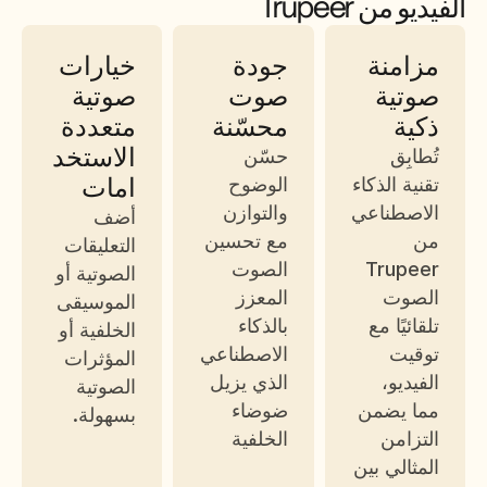
الفيديو من Trupeer
مزامنة 
جودة 
خيارات 
صوتية 
صوت 
صوتية 
ذكية
محسّنة
متعددة 
الاستخد
تُطابِق 
حسّن 
امات
تقنية الذكاء 
الوضوح 
الاصطناعي 
والتوازن 
أضف 
من 
مع تحسين 
التعليقات 
Trupeer 
الصوت 
الصوتية أو 
الصوت 
المعزز 
الموسيقى 
تلقائيًا مع 
بالذكاء 
الخلفية أو 
توقيت 
الاصطناعي 
المؤثرات 
الفيديو، 
الذي يزيل 
الصوتية 
مما يضمن 
ضوضاء 
بسهولة. 
التزامن 
الخلفية
المثالي بين 