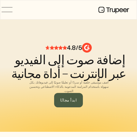
المنتج
فيديو
التوثيق
4.8/5
الترجمة
إضافة صوت إلى الفيديو 
قاعدة المعرفة
صور رمزية للذكاء الاصطناعي
حِزم العلامة التجارية
عبر الإنترنت – أداة مجانية
الصفحات المشتركة
تسجيل الشاشة بالذكاء الاصطناعي
أضف موسيقى خلفية أو سردًا أو تعليقًا صوتيًا إلى فيديوهاتك بكل 
سهولة باستخدام المزامنة المدعومة بالذكاء الاصطناعي وتحسين 
الصوت.
ابدأ مجانًا
الموارد
روّاد التغيير في الذكاء الاصطناعي
مركز الثقة
طلبات الميزات
قوالب المستندات
Industry