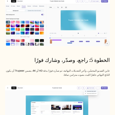
الخطوة 5: راجع، وصدّر، وشارك فورًا
عاين الفيديو المحسّن، وأجرِ التعديلات النهائية، ثم صدّره فورًا بدقة HD أو 4K. يضمن Trupeer أن يكون 
الناتج النهائي جاهزًا للبث بصوت متزامن تمامًا. 