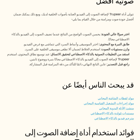
صوتية أفضل
تتولى أداة Trupeer لإضافة الصوت إلى الفيديو العناية بأصوات الخلفية لديك، ومع ذلك يمكنك ضمان 
أفضل جودة صوت ومزامنة من خلال القيام بما يلي-
اختر صوتًا عالي الجودة
: يحسن الصوت الواضح من النتائج عندما تضيف الصوت إلى الفيديو بالذكاء 
الاصطناعي مجانًا.
طابق النبرة مع المحتوى:
 اختر الموسيقى وأنماط السرد التي تتماشى مع غرض الفيديو.
وازن مستويات الصوت
: استخدم الخلاط لضمان ألا تطغى موسيقى الخلفية على السرد.
استفد من التعليقات الصوتية بالذكاء الاصطناعي لتحقيق الاتساق
: عند توسيع نطاق المحتوى، استخدم 
Trupeer لإضافة الصوت إلى الفيديو بالذكاء الاصطناعي مجانًا بنبرة ووضوح ثابتين.
راجع قبل التصدير
: عاين الناتج النهائي دائمًا للتأكد من دقة المزامنة قبل المشاركة.
قد يبحث الناس أيضًا عن 
مولد لقطات الشاشة المجاني
مولد إجراءات التشغيل القياسية المجاني
منشئ الأدلة اليدوية المجاني
مستندات مُولدة بالذكاء الاصطناعي
مترجم فيديو بالذكاء الاصطناعي
فوائد استخدام أداة إضافة الصوت إلى 