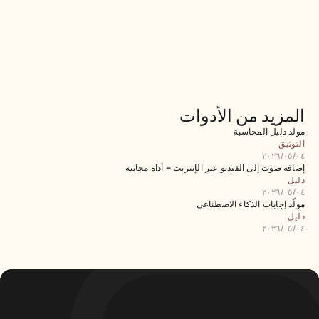
المزيد من الأدوات
مولد دليل المحاسبة
التوثيق
٠٤‏/٠٥‏/٢٠٢٦
إضافة صوت إلى الفيديو عبر الإنترنت – أداة مجانية
دليل
٠٤‏/٠٥‏/٢٠٢٦
مولّد إجابات الذكاء الاصطناعي
دليل
٠٤‏/٠٥‏/٢٠٢٦