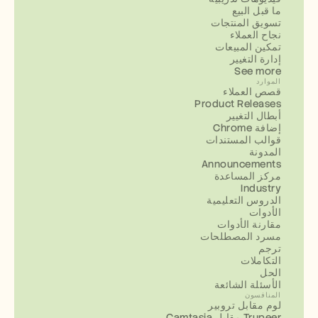
ما قبل البيع
تسويق المنتجات
نجاح العملاء
تمكين المبيعات
إدارة التغيير
See more
الموارد
قصص العملاء
Product Releases
أبطال التغيير
إضافة Chrome
قوالب المستندات
المدونة
Announcements
مركز المساعدة
Industry
الدروس التعليمية
الأدوات
مقارنة الأدوات
مسرد المصطلحات
ترجم
التكاملات
الحل
الأسئلة الشائعة
المنافسون
لوم مقابل تروبير
Camtasia مقابل Trupeer