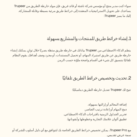
سواء كنت مدير منتج أو مؤسس شركة ناشئة أو قائد فريق، فإن مولد خارطة الطريق من Trupeer 
يساعدك على تحويل الاستراتيجيات المعقدة إلى خرائط طريق مرئية بسيطة وقابلة للمشاركة.
إليك ما يميز Trupeer:
1. إنشاء خرائط طريق للمنتجات والمشاريع بسهولة
ينظم الذكاء الاصطناعي من Trupeer بياناتك في خارطة طريق مذهلة بصريًا خلال ثوانٍ. يمكنك إنشاء 
خارطة طريق عن طريق استيراد المهام، أو تحميل المستندات، أو مجرد وصف أهدافك. يقوم النظام 
تلقائيًا بتنسيق كل شيء في أقسام واضحة ملوّنة حسب الرمز.
2. تحديث وتخصيص خرائط الطريق تلقائيًا
تتيح لك Trupeer تعديل خارطة الطريق ديناميكيًا:
إضافة المعالم أو إزالتها بسهولة.
دمج المهام أو إعادة ترتيب العناصر.
تحرير الجداول الزمنية باقتراحات الذكاء الاصطناعي.
تطبيق ألوان علامتك التجارية وخطوطها وأيقوناتها.
مع Trupeer Pro، يمكن تخصيص خرائط الطريق الخاصة بك لتتوافق مع أي دليل أسلوب للشركة أو 
سمة عرض تقديمي.