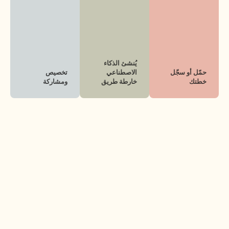
يُنشئ الذكاء 
حمّل أو سجّل 
الاصطناعي 
تخصيص 
خطتك
خارطة طريق
ومشاركة