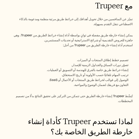
الوظائف
مع Trupeer
احجز عرضًا توضيحيًا
تميّز عن المنافسين من خلال تحويل أهدافك إلى خرائط طريق مرئية منظمة ومدعومة بالذكاء 
الاصطناعي تنقل التقدم بسهولة.
ابدأ التجربة المجانية
يمكن إنشاء خارطة طريق مفصلة في ثوانٍ بواسطة أداة إنشاء خرائط الطريق من Trupeer، وهي 
جاهزة للعروض التقديمية أو شرائح الاستراتيجية أو تحديثات المستثمرين.
استخدم أداة إنشاء خارطة الطريق من Trupeer من أجل: 
تصميم خطط إطلاق المنتجات أو الميزات.
تصوّر دورات السباق والجداول الزمنية للإصدار.
إنشاء خرائط طريق خاصة بالفرق للهندسة أو التسويق أو العمليات.
ترتيب المهام تلقائيًا حسب الأولوية أو تاريخ الاستحقاق.
الوصول إلى قوالب لخرائط طريق المنتجات أو الأعمال أو SaaS.
التعاون مع فريقك لضمان الوضوح والمواءمة.
تُبَسِّط Trupeer إنشاء خارطة الطريق حتى تتمكن من التركيز على تحقيق النتائج بدلًا من تصميم 
المخططات.
لماذا تستخدم Trupeer كأداة إنشاء 
خارطة الطريق الخاصة بك؟