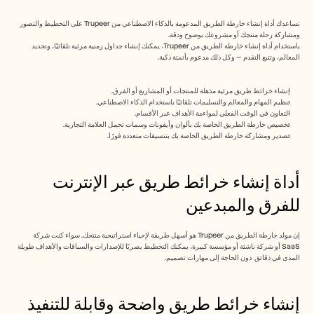
Free Tools
الأسئلة الشائعة
تساعدك أداة إنشاء خارطة الطريق المدعومة بالذكاء الاصطناعي من Trupeer على التخطيط والتصور 
Announcement
ومشاركة رحلة منتجك أو مشروعك بوضوح ودقة.
Partner Program
باستخدام أداة إنشاء خارطة الطريق من Trupeer، يمكنك إنشاء جداول زمنية مرئية تلقائيًا، وتحديد 
حالات الاستخدام
المعالم، وتتبع التقدم — وكل ذلك مدعوم بأتمتة ذكية.
إدارة التغيير
تمكين المبيعات
إنشاء خرائط طريق مرئية مذهلة للمنتجات أو المشاريع أو الفرق.
ما قبل البيع
تنظيم المهام والمعالم والتسليمات تلقائيًا باستخدام الذكاء الاصطناعي.
تسويق المنتجات
التعاون في الوقت الفعلي لمواءمة الأهداف عبر الأقسام.
نجاح العملاء
تخصيص خارطة الطريق الخاصة بك بألوان وأيقونات وسمات تحمل العلامة التجارية.
التدريب
تصدير ومشاركة خارطة الطريق الخاصة بك بتنسيقات متعددة فورًا.
See more
أداة إنشاء خرائط طريق عبر الإنترنت 
للفرق والمبدعين
قصص العملاء
إن مولد خارطة الطريق من Trupeer هو أسهل طريقة لإحياء استراتيجية منتجك. سواء كنت شركة 
مركز المساعدة
SaaS أو شركة ناشئة أو مؤسسة كبيرة، يمكنك التخطيط بصريًا للإصدارات والسباقات والأهداف طويلة 
المدى في دقائق  دون الحاجة إلى مهارات تصميم.
التسعير
إنشاء خرائط طريق واضحة وقابلة للتنفيذ 