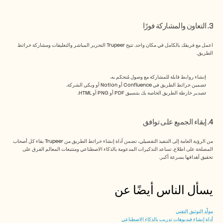
3. التعاون والمشاركة فورًا
اعمل مع فريقك بالكامل في مكان واحد. تتيح Trupeer التحرير المباشر والتعليقات ومشاركة خرائط 
الطريق.
إنشاء روابط قابلة للمشاركة مع وصول مُتحكم به.
تضمين خرائط الطريق في Confluence أو Notion أو ويكي الشركة.
تصدير خارطة الطريق الخاصة بك بتنسيق PDF أو PNG أو HTML.
4. إبقاء الجميع على توافق
من الرؤية العامة إلى التنفيذ التفصيلي، تضمن أداة إنشاء خرائط الطريق من Trupeer بقاء كل أصحاب 
المصلحة على اطلاع. تساعد التذكيرات المدعومة بالذكاء الاصطناعي ومتتبعات المعالم الفرق على 
تحقيق أهدافها بسرعة أكبر.
يسأل الناس أيضًا عن 
مولّد التوثيق التقني
أداة إنشاء فيديوهات تدريب بالذكاء الاصطناعي