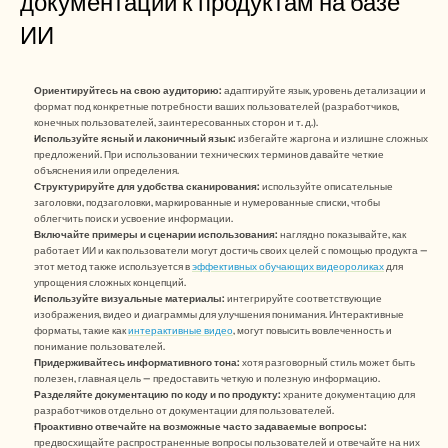
документации к продуктам на базе 
ИИ
Ориентируйтесь на свою аудиторию:
 адаптируйте язык, уровень детализации и 
формат под конкретные потребности ваших пользователей (разработчиков, 
конечных пользователей, заинтересованных сторон и т. д.).
Используйте ясный и лаконичный язык:
 избегайте жаргона и излишне сложных 
предложений. При использовании технических терминов давайте четкие 
объяснения или определения.
Структурируйте для удобства сканирования:
 используйте описательные 
заголовки, подзаголовки, маркированные и нумерованные списки, чтобы 
облегчить поиск и усвоение информации.
Включайте примеры и сценарии использования:
 наглядно показывайте, как 
работает ИИ и как пользователи могут достичь своих целей с помощью продукта — 
этот метод также используется в 
эффективных обучающих видеороликах
 для 
упрощения сложных концепций.
Используйте визуальные материалы:
 интегрируйте соответствующие 
изображения, видео и диаграммы для улучшения понимания. Интерактивные 
форматы, такие как 
интерактивные видео
, могут повысить вовлеченность и 
понимание пользователей.
Придерживайтесь информативного тона:
 хотя разговорный стиль может быть 
полезен, главная цель — предоставить четкую и полезную информацию.
Разделяйте документацию по коду и по продукту:
 храните документацию для 
разработчиков отдельно от документации для пользователей.
Проактивно отвечайте на возможные часто задаваемые вопросы:
предвосхищайте распространенные вопросы пользователей и отвечайте на них 