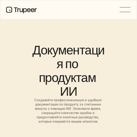
PRODUCT
Video
Documentation
Документаци
Translation
Knowledge Base
я по 
AI Avatars
Brand Kits
продуктам 
Shared Pages
AI Screen Recording
ИИ
Создавайте профессиональную и удобную 
РЕСУРСЫ
документацию по продукту за считанные 
Лидеры перемен в сфере ИИ
минуты с помощью ИИ. Экономьте время, 
сокращайте количество ошибок и 
Центр доверия
предоставляйте понятные руководства, 
Выпуски продуктов
которые понравятся вашим клиентам.
Шаблоны документов
Industry