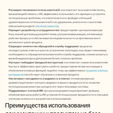
Careers
Расширяет возможности пользователей:
 она помогает пользователям понять, 
как взаимодействовать с ИИ, эффективно использовать его функции и устранять 
Book a Demo
потенциальные проблемы, что в конечном итоге приводит к большей 
удовлетворенности пользователей и их удержанию, аналогично стратегиям, 
Start Free Trial
описанным в разделе 
обучение клиентов
.
Упрощает разработку и сотрудничество:
 предоставляет централизованную 
базу знаний для команд разработчиков, улучшая коммуникацию, оптимизируя 
рабочие процессы и обеспечивая последовательность на протяжении всего 
жизненного цикла продукта.
Сокращает количество обращений в службу поддержки:
 предлагая 
легкодоступные ответы и шаги по устранению неполадок, она сводит к минимуму 
необходимость обращения пользователей в службу поддержки, снижая затраты и 
высвобождая ресурсы для решения более сложных проблем.
Улучшает онбординг (вводный инструктаж):
 она помогает новым пользователям 
быстро и эффективно приступить к работе, предоставляя четкие инструкции и 
объяснения основных функций, подобно тому, как эффективное 
создание учебных 
материалов
 способствует обучению и освоению продукта.
Увеличивает находимость и видимость в поиске:
 оптимизированная 
документация может улучшить видимость вашего продукта в сети, позволяя 
потенциальным клиентам находить его через поисковые системы.
Поддерживает этичный ИИ:
 прозрачная документация укрепляет доверие, 
объясняя принципы работы ИИ, устраняя потенциальные предвзятости и описывая 
этические аспекты его разработки и использования.
Преимущества использования 