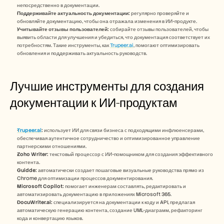
непосредственно в документации.
Поддерживайте актуальность документации:
 регулярно проверяйте и 
обновляйте документацию, чтобы она отражала изменения в ИИ-продукте.
Учитывайте отзывы пользователей:
 собирайте отзывы пользователей, чтобы 
выявить области для улучшения и убедиться, что документация соответствует их 
потребностям. Такие инструменты, как 
Trupeer.ai
, помогают оптимизировать 
обновления и поддерживать актуальность руководств.
Лучшие инструменты для создания 
документации к ИИ-продуктам
Trupeer.ai
:
 использует ИИ для связи бизнеса с подходящими инфлюенсерами, 
обеспечивая аутентичное сотрудничество и оптимизированное управление 
партнерскими отношениями.
Zoho Writer:
 текстовый процессор с ИИ-помощником для создания эффективного 
контента.
Guidde:
 автоматически создает пошаговые визуальные руководства прямо из 
Chrome для оптимизации процессов документирования.
Microsoft Copilot:
 помогает инженерам составлять, редактировать и 
автоматизировать документацию в приложениях Microsoft 365.
DocuWriter.ai:
 специализируется на документации к коду и API, предлагая 
автоматическую генерацию контента, создание UML-диаграмм, рефакторинг 
кода и конвертацию языков.