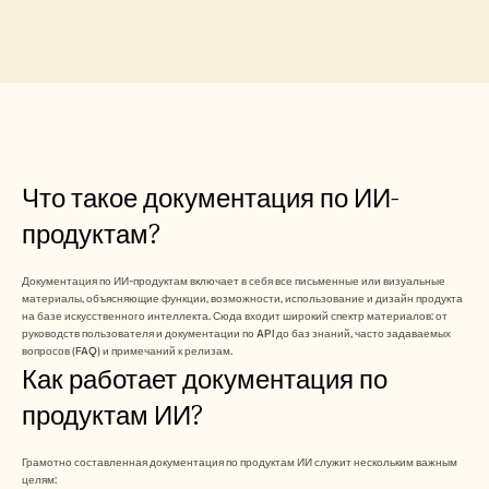
Free Tools
Часто задаваемые вопросы
Объявление
Партнерская программа
ВАРИАНТЫ ИСПОЛЬЗОВАНИЯ
Управление изменениями
Обеспечение продаж
Предпродажи
Маркетинг продуктов
Что такое документация по ИИ-
Успех клиентов
Обучение
продуктам?
See more
Документация по ИИ-продуктам включает в себя все письменные или визуальные 
материалы, объясняющие функции, возможности, использование и дизайн продукта 
Customer Stories
на базе искусственного интеллекта. Сюда входит широкий спектр материалов: от 
руководств пользователя и документации по API до баз знаний, часто задаваемых 
вопросов (FAQ) и примечаний к релизам.
Как работает документация по 
Help Center
продуктам ИИ?
Pricing
Грамотно составленная документация по продуктам ИИ служит нескольким важным 
целям: