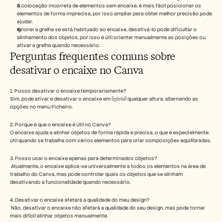
A colocação incorreta de elementos sem encaixe, é mais fácil posicionar os 
elementos de forma imprecisa, por isso ampliar para obter melhor precisão pode 
ajudar.
Ignorar a grelha se está habituado ao encaixe, desativá-lo pode dificultar o 
alinhamento dos objetos, por isso é útil orientar manualmente as posições ou 
ativar a grelha quando necessário.
Perguntas frequentes comuns sobre 
desativar o encaixe no Canva
1. Posso desativar o encaixe temporariamente? 
Sim, pode ativar e desativar o encaixe em ნებისმ qualquer altura, alternando as 
opções no menu Ficheiro.
2. Porque é que o encaixe é útil no Canva? 
O encaixe ajuda a alinhar objetos de forma rápida e precisa, o que é especialmente 
útil quando se trabalha com vários elementos para criar composições equilibradas.
3. Posso usar o encaixe apenas para determinados objetos?
 Atualmente, o encaixe aplica-se universalmente a todos os elementos na área de 
trabalho do Canva, mas pode controlar quais os objetos que se alinham 
desativando a funcionalidade quando necessário.
4. Desativar o encaixe afetará a qualidade do meu design?
 Não, desativar o encaixe não afetará a qualidade do seu design, mas pode tornar 
mais difícil alinhar objetos manualmente.