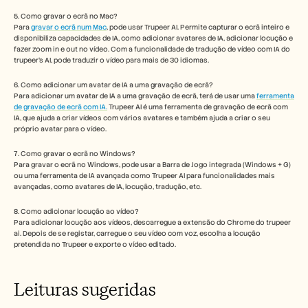
5. Como gravar o ecrã no Mac? 
Para 
gravar o ecrã num Mac
, pode usar Trupeer AI. Permite capturar o ecrã inteiro e 
disponibiliza capacidades de IA, como adicionar avatares de IA, adicionar locução e 
fazer zoom in e out no vídeo. Com a funcionalidade de tradução de vídeo com IA do 
trupeer’s AI, pode traduzir o vídeo para mais de 30 idiomas. 
6. Como adicionar um avatar de IA a uma gravação de ecrã?
Para adicionar um avatar de IA a uma gravação de ecrã, terá de usar uma 
ferramenta 
de gravação de ecrã com IA.
 Trupeer AI é uma ferramenta de gravação de ecrã com 
IA, que ajuda a criar vídeos com vários avatares e também ajuda a criar o seu 
próprio avatar para o vídeo.
7. Como gravar o ecrã no Windows?
Para gravar o ecrã no Windows, pode usar a Barra de Jogo integrada (Windows + G) 
ou uma ferramenta de IA avançada como Trupeer AI para funcionalidades mais 
avançadas, como avatares de IA, locução, tradução, etc.
8. Como adicionar locução ao vídeo?
Para adicionar locução aos vídeos, descarregue a extensão do Chrome do trupeer 
ai. Depois de se registar, carregue o seu vídeo com voz, escolha a locução 
pretendida no Trupeer e exporte o vídeo editado. 
Leituras sugeridas