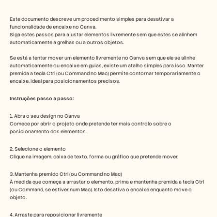
Free Tools
Perguntas frequentes
Announcement
Este documento descreve um procedimento simples para desativar a 
funcionalidade de encaixe no Canva. 
Partner Program
Siga estes passos para ajustar elementos livremente sem que estes se alinhem 
CASOS DE UTILIZAÇÃO
automaticamente a grelhas ou a outros objetos.
Gestão da Mudança
Capacitação de vendas
Se está a tentar mover um elemento livremente no Canva sem que ele se alinhe 
automaticamente ou encaixe em guias, existe um atalho simples para isso. Manter 
Pré-venda
premida a tecla Ctrl (ou Command no Mac) permite contornar temporariamente o 
Marketing de Produto
encaixe, ideal para posicionamentos precisos.
Sucesso do Cliente
Formação
Instruções passo a passo:
See more
1. Abra o seu design no Canva
Comece por abrir o projeto onde pretende ter mais controlo sobre o 
posicionamento dos elementos.
Histórias de clientes
2. Selecione o elemento
Clique na imagem, caixa de texto, forma ou gráfico que pretende mover.
Centro de Ajuda
3. Mantenha premido Ctrl (ou Command no Mac)
À medida que começa a arrastar o elemento, prima e mantenha premida a tecla Ctrl 
(ou Command, se estiver num Mac). Isto desativa o encaixe enquanto move o 
Preços
objeto.
4. Arraste para reposicionar livremente