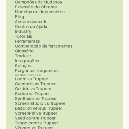
Campeões da Mudança
Extensão do Chrome
Modelos de documentos
Blog
Announcements
Centro de Ajuda
Industry
Tutoriais
Ferramentas
Comparação de ferramentas
Glossário
Traduzir
Integrações
Solução
Perguntas frequentes
CONCORRENTES
Loom vs Trupeer
Camtasia vs Trupeer
Guidde vs Trupeer
Scribe vs Trupeer
Synthesia vs Trupeer
Screen Studio vs Trupeer
Descript versus Trupeer
ScreenPal vs Trupeer
Veed contra Trupeer
Tango contra Trupeer
Vidyard vs Trupeer