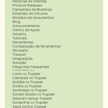
Histórias de Clientes
Product Releases
Campeões da Mudança
Extensão do Chrome
Modelos de documentos
Blog
Announcements
Centro de Ajuda
Industry
Tutoriais
Ferramentas
Comparação de ferramentas
Glossário
Traduzir
Integrações
Solução
Perguntas frequentes
CONCORRENTES
Loom vs Trupeer
Camtasia vs Trupeer
Guidde vs Trupeer
Scribe vs Trupeer
Synthesia vs Trupeer
Screen Studio vs Trupeer
Descript versus Trupeer
ScreenPal vs Trupeer
Veed contra Trupeer