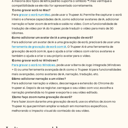
A maioria dos tipos de letra padrão suporta o símbolo ™, mas verifique a 
compatibilidade se ele não for apresentado corretamente.
Como gravar ecrã no Mac? 
Para 
gravar o ecrã num Mac
, pode usar o Trupeer AI. Permite-lhe capturar o ecrã 
inteiro e oferece capacidades de IA, como adicionar avatares de IA, adicionar 
narração e fazer zoom de entrada e saída no vídeo. Com a funcionalidade de 
tradução de vídeo por IA do trupeer, pode traduzir o vídeo para mais de 30 
idiomas. 
Como adicionar um avatar de IA a uma gravação de ecrã?
Para adicionar um avatar de IA a uma gravação de ecrã, precisará de usar uma 
ferramenta de gravação de ecrã com IA.
 O Trupeer AI é uma ferramenta de 
gravação de ecrã com IA, que o ajuda a criar vídeos com vários avatares e 
também o ajuda a criar o seu próprio avatar para o vídeo.
Como gravar ecrã no Windows?
Para gravar o ecrã no Windows
, pode usar a Barra de Jogo integrada (Windows 
+ G) ou uma ferramenta avançada de IA como o Trupeer AI para funcionalidades 
mais avançadas, como avatares de IA, narração, tradução, etc.
Como adicionar narração a um vídeo?
Para adicionar narração a vídeos, descarregue a extensão do Chrome do 
trupeer ai. Depois de se registar, carregue o seu vídeo com voz, escolha a 
narração pretendida no trupeer e exporte o seu vídeo editado. 
Como faço zoom numa gravação de ecrã?
Para fazer zoom durante uma gravação de ecrã, use os efeitos de zoom no 
Trupeer AI, que permitem ampliar e reduzir em momentos específicos, 
melhorando o impacto visual do conteúdo do seu vídeo.