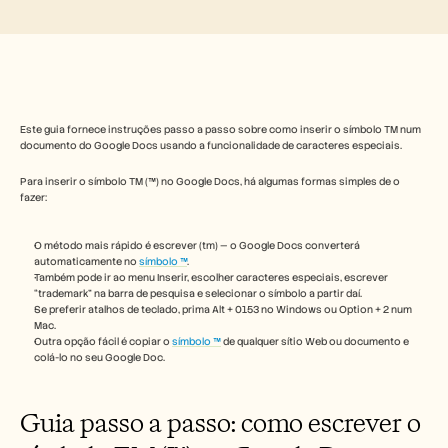
Free Tools
Perguntas frequentes
Announcement
Partner Program
CASOS DE UTILIZAÇÃO
Gestão da Mudança
Capacitação de vendas
Este guia fornece instruções passo a passo sobre como inserir o símbolo TM num 
Pré-venda
documento do Google Docs usando a funcionalidade de caracteres especiais. 
Marketing de Produto
Sucesso do Cliente
Para inserir o símbolo TM (™) no Google Docs, há algumas formas simples de o 
Formação
fazer:
See more
O método mais rápido é escrever (tm) — o Google Docs converterá 
automaticamente no 
símbolo ™
.
Também pode ir ao menu Inserir, escolher caracteres especiais, escrever 
Histórias de clientes
“trademark” na barra de pesquisa e selecionar o símbolo a partir daí.
Se preferir atalhos de teclado, prima Alt + 0153 no Windows ou Option + 2 num 
Mac.
Centro de Ajuda
Outra opção fácil é copiar o 
símbolo ™
 de qualquer sítio Web ou documento e 
colá-lo no seu Google Doc.
Preços
Guia passo a passo: como escrever o 