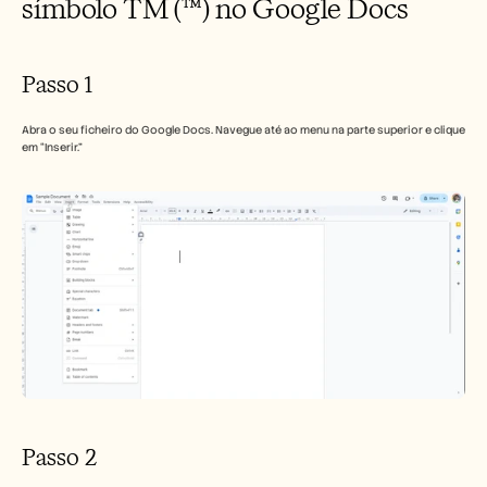
símbolo TM (™) no Google Docs 
Carreiras
Marcar uma demonstração
Passo 1
Iniciar teste gratuito
Abra o seu ficheiro do Google Docs. Navegue até ao menu na parte superior e clique 
em “Inserir.”
Passo 2