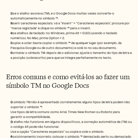
Use o atalho: escreva (TM), e o Google Docs muitas vezes converte-o 
automaticamente no símbolo ™.
Inserir caracteres especiais: vá a "Inserir" > "Caracteres especiais", procure por 
"marca registada" e clique no símbolo ™ para o inserir.
Use atalhos de teclado: no Windows, prima Alt + 0153 (usando o teclado 
numérico). No Mac, prima Option + 2.
Copiar e colar: basta copiar o símbolo ™ de qualquer lugar (por exemplo, da 
Pesquisa Google ou de outro documento) e colá-lo no seu documento.
Formatar o símbolo TM: depois de o adicionar, ajuste o tamanho do tipo de letra e 
a posição (sobrescrito) para que se integre perfeitamente no texto.
Erros comuns e como evitá-los ao fazer um 
símbolo TM no Google Docs
O símbolo TM não é apresentado corretamente: alguns tipos de letra podem não 
suportar o símbolo ™.
Use tipos de letra comuns como Arial, Times New Roman ou Roboto para 
garantir a compatibilidade.
O atalho não funciona: em alguns dispositivos, a correção automática de (TM) ou 
o código Alt pode não funcionar.
Use a opção "Caracteres especiais" ou copie e cole o símbolo.
Posicionamento incorreto: colocar o símbolo ™ demasiado perto ou demasiado 