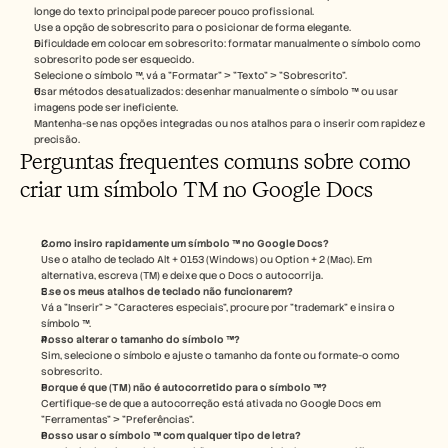
longe do texto principal pode parecer pouco profissional.
Use a opção de sobrescrito para o posicionar de forma elegante.
Dificuldade em colocar em sobrescrito: formatar manualmente o símbolo como 
sobrescrito pode ser esquecido.
Selecione o símbolo ™, vá a "Formatar" > "Texto" > "Sobrescrito".
Usar métodos desatualizados: desenhar manualmente o símbolo ™ ou usar 
imagens pode ser ineficiente.
Mantenha-se nas opções integradas ou nos atalhos para o inserir com rapidez e 
precisão.
Perguntas frequentes comuns sobre como 
criar um símbolo TM no Google Docs
Como insiro rapidamente um símbolo ™ no Google Docs?
Use o atalho de teclado Alt + 0153 (Windows) ou Option + 2 (Mac). Em 
alternativa, escreva (TM) e deixe que o Docs o autocorrija.
E se os meus atalhos de teclado não funcionarem?
Vá a "Inserir" > "Caracteres especiais", procure por "trademark" e insira o 
símbolo ™.
Posso alterar o tamanho do símbolo ™?
Sim, selecione o símbolo e ajuste o tamanho da fonte ou formate-o como 
sobrescrito.
Porque é que (TM) não é autocorretido para o símbolo ™?
Certifique-se de que a autocorreção está ativada no Google Docs em 
"Ferramentas" > "Preferências".
Posso usar o símbolo ™ com qualquer tipo de letra?