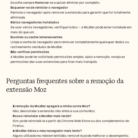
Escolha sempre 
Remover
 se a quiser eliminar por completo.
Esquecer-se de reiniciar o navegador
Reinicie o navegador após remover a extensão para garantir que foi totalmente 
eliminada.
Vários navegadores instalados
Se usar vários navegadores, verifique todos — a MozBar pode estar instalada em 
mais do que um.
Cookies ou cache remanescentes
Limpe a cache do navegador para remover completamente quaisquer dados ou 
rastreamento residuais da MozBar.
Não verificar permissões
A MozBar pode ter solicitado permissões amplas. Após a remoção, reveja as 
permissões das suas extensões para ficar mais tranquilo.
Perguntas frequentes sobre a remoção da 
extensão Moz
A remoção da MozBar apagará a minha conta Moz?
Não, desinstalar a extensão não afeta a sua conta Moz.
Posso reinstalar a MozBar mais tarde?
Sim, pode reinstalá-la a partir da Chrome Web Store ou dos complementos do 
Firefox.
A MozBar deixa o meu navegador mais lento?
Alguns utilizadores relatam lentidão; removê-la pode melhorar o desempenho.