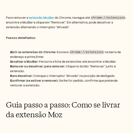
Free Tools
Perguntas frequentes
Announcement
Partner Program
Para remover a 
extensão MozBar
 do Chrome, navegue até 
chrome://extensions
, 
encontre a MozBar e clique em "Remover". Em alternativa, pode desativar a 
CASOS DE UTILIZAÇÃO
extensão alternando o interruptor "Ativado". 
Gestão da Mudança
Capacitação de vendas
Passos detalhados:
Pré-venda
Marketing de Produto
Sucesso do Cliente
Abrir as extensões do Chrome:
 Escreva 
chrome://extensions
 na barra de 
endereço e prima Enter. 
Formação
Localizar a MozBar:
 Percorra a lista de extensões até encontrar a MozBar. 
See more
Remover ou desativar: para remover:
 Clique no botão "Remover" junto à 
extensão. 
Para desativar:
 Coloque o interruptor "Ativado" na posição de desligado. 
Confirmar (se estiver a remover):
 Se lhe for pedido, confirme que pretende 
Histórias de clientes
remover a extensão.
Centro de Ajuda
Guia passo a passo: Como se livrar 
da extensão Moz
Preços