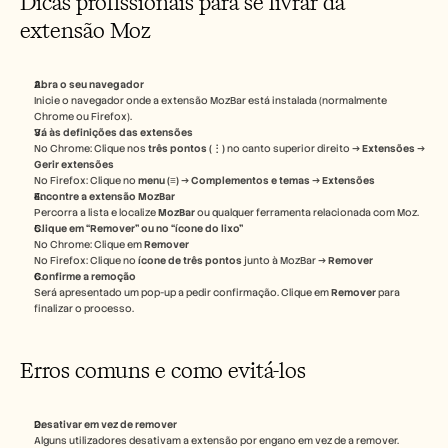
Dicas profissionais para se livrar da 
extensão Moz
Abra o seu navegador
Inicie o navegador onde a extensão MozBar está instalada (normalmente 
Chrome ou Firefox).
Vá às definições das extensões
No Chrome: Clique nos 
três pontos (⋮)
 no canto superior direito → 
Extensões
 → 
Gerir extensões
No Firefox: Clique no 
menu (≡)
 → 
Complementos e temas
 → 
Extensões
Encontre a extensão MozBar
Percorra a lista e localize 
MozBar
 ou qualquer ferramenta relacionada com Moz.
Clique em “Remover” ou no “ícone do lixo”
No Chrome: Clique em 
Remover
No Firefox: Clique no 
ícone de três pontos
 junto à MozBar → 
Remover
Confirme a remoção
Será apresentado um pop-up a pedir confirmação. Clique em 
Remover
 para 
finalizar o processo.
Erros comuns e como evitá-los
Desativar em vez de remover
Alguns utilizadores desativam a extensão por engano em vez de a remover. 