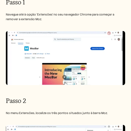
Passo 1
Carreiras
Navegue até à opção 'Extensões' no seu navegador Chrome para começar a 
Marcar uma demonstração
remover a extensão Moz.
Iniciar teste gratuito
Passo 2
No menu Extensões, localize os três pontos situados junto à barra Moz.