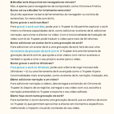
A MozBar está disponível em navegadores móveis?
Não, é apenas para navegadores de computador, como Chrome e Firefox.
Como sei se a MozBar foi totalmente removida?
Se já não aparecer na barra de ferramentas do navegador ou na lista de 
extensões, foi removida com êxito.
Como gravar o ecrã num Mac? 
Para 
gravar o ecrã num Mac
, pode usar o Trupeer AI. Ele permite capturar o ecrã 
inteiro e oferece capacidades de IA, como adicionar avatares de IA, adicionar 
narração, aproximar e afastar no vídeo. Com a funcionalidade de tradução de 
vídeo com IA do Trupeer, pode traduzir o vídeo para mais de 30 idiomas. 
Como adicionar um avatar de IA a uma gravação de ecrã?
Para adicionar um avatar de IA a uma gravação de ecrã, terá de usar uma 
ferramenta de gravação de ecrã com IA.
 O Trupeer AI é uma ferramenta de 
gravação de ecrã com IA, que ajuda a criar vídeos com vários avatares e 
também o ajuda a criar o seu próprio avatar para o vídeo.
Como gravar o ecrã no Windows? 
Para gravar o ecrã no Windows
, pode usar a Barra de Jogo incorporada 
(Windows + G) ou uma ferramenta de IA avançada como o Trupeer AI para 
funcionalidades mais avançadas, como avatares de IA, narração, tradução, etc.
Como adicionar narração a um vídeo?
Para adicionar narração a vídeos, descarregue a extensão do Chrome do 
Trupeer AI. Depois de se registar, carregue o seu vídeo com voz, escolha a 
narração pretendida no Trupeer e exporte o seu vídeo editado. 
Como faço zoom numa gravação de ecrã?
Para aumentar o zoom durante uma gravação de ecrã, use os efeitos de zoom 
no Trupeer AI, que permitem aproximar e afastar em momentos específicos, 
melhorando o impacto visual do conteúdo do seu vídeo.