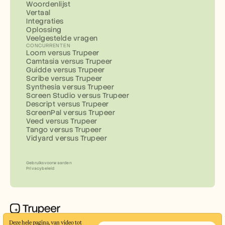
Woordenlijst
Vertaal
Integraties
Oplossing
Veelgestelde vragen
CONCURRENTEN
Loom versus Trupeer
Camtasia versus Trupeer
Guidde versus Trupeer
Scribe versus Trupeer
Synthesia versus Trupeer
Screen Studio versus Trupeer
Descript versus Trupeer
ScreenPal versus Trupeer
Veed versus Trupeer
Tango versus Trupeer
Vidyard versus Trupeer
Gebruiksvoorwaarden
Privacybeleid
Maak professionele demovideo’s en 
Deze hele pagina, van video tot 