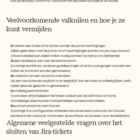
Klik op de knop Confirm of Transition om de ticket officieel af te sluiten. 
Veelvoorkomende valkuilen en hoe je ze 
kunt vermijden
Proberen een ticket af te sluiten zonder de juiste machtigingen
Alleen gebruikers met de juiste rol of machtigingen kunnen issues naar Done of 
Closed verplaatsen. Neem indien nodig contact op met je Jira-beheerder.
Ticket verplaatst niet naar de laatste kolom
Sommige workflows vereisen goedkeuringen of extra overgangen voordat een 
ticket als Done kan worden gemarkeerd.
De selectie van een resolutie overslaan
Als een resolutievak verplicht is en leeg blijft, kan de ticket onvolledig lijken, zelfs 
nadat deze als gesloten is gemarkeerd.
Onvolledig werk afsluiten
Controleer altijd dubbel of de ticket voldoet aan de Definition of Done. 
Onvolledige taken kunnen invloed hebben op teamstatistieken.
Resolved verwarren met Closed
Sommige Jira-configuraties scheiden Resolved (werk voltooid) van Closed 
(eindcontrole voltooid). Controleer de workflow van je team voor duidelijkheid.
Algemene veelgestelde vragen over het 
sluiten van Jira-tickets