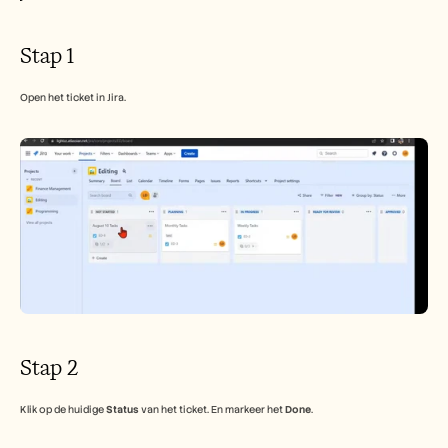
Carrières
Stap 1
Plan een demo
Open het ticket in Jira.
Start gratis proefperiode
Stap 2
Klik op de huidige 
Status
 van het ticket. En markeer het 
Done
.