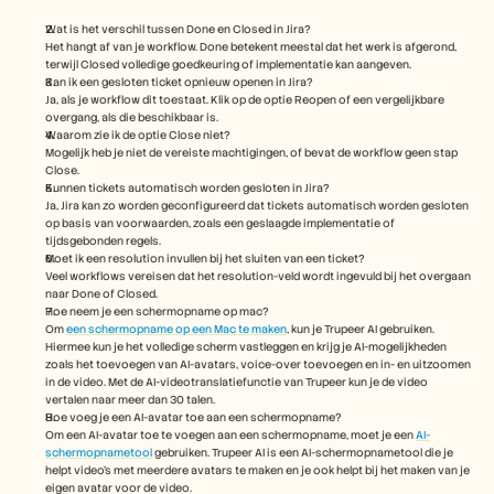
Wat is het verschil tussen Done en Closed in Jira?
Het hangt af van je workflow. Done betekent meestal dat het werk is afgerond, 
terwijl Closed volledige goedkeuring of implementatie kan aangeven.
Kan ik een gesloten ticket opnieuw openen in Jira?
Ja, als je workflow dit toestaat. Klik op de optie Reopen of een vergelijkbare 
overgang, als die beschikbaar is.
Waarom zie ik de optie Close niet?
Mogelijk heb je niet de vereiste machtigingen, of bevat de workflow geen stap 
Close.
Kunnen tickets automatisch worden gesloten in Jira?
Ja, Jira kan zo worden geconfigureerd dat tickets automatisch worden gesloten 
op basis van voorwaarden, zoals een geslaagde implementatie of 
tijdsgebonden regels.
Moet ik een resolution invullen bij het sluiten van een ticket?
Veel workflows vereisen dat het resolution-veld wordt ingevuld bij het overgaan 
naar Done of Closed.
Hoe neem je een schermopname op mac? 
Om 
een schermopname op een Mac te maken
, kun je Trupeer AI gebruiken. 
Hiermee kun je het volledige scherm vastleggen en krijg je AI-mogelijkheden 
zoals het toevoegen van AI-avatars, voice-over toevoegen en in- en uitzoomen 
in de video. Met de AI-videotranslatiefunctie van Trupeer kun je de video 
vertalen naar meer dan 30 talen. 
Hoe voeg je een AI-avatar toe aan een schermopname?
Om een AI-avatar toe te voegen aan een schermopname, moet je een 
AI-
schermopnametool
 gebruiken. Trupeer AI is een AI-schermopnametool die je 
helpt video's met meerdere avatars te maken en je ook helpt bij het maken van je 
eigen avatar voor de video.