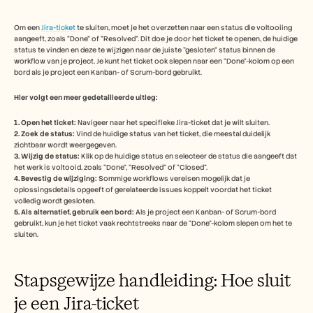
Free Tools
Veelgestelde vragen
Announcement
Om een 
Jira-ticket
 te sluiten, moet je het overzetten naar een status die voltooiing 
aangeeft, zoals "Done" of "Resolved". Dit doe je door het ticket te openen, de huidige 
Partner Program
status te vinden en deze te wijzigen naar de juiste "gesloten" status binnen de 
TOEPASSINGEN
workflow van je project. Je kunt het ticket ook slepen naar een "Done"-kolom op een 
Verandermanagement
bord als je project een Kanban- of Scrum-bord gebruikt. 
Verkoopondersteuning
Voorverkoop
Hier volgt een meer gedetailleerde uitleg:
Productmarketing
Klantensucces
1. Open het ticket: 
Navigeer naar het specifieke Jira-ticket dat je wilt sluiten. 
2. Zoek de status: 
Vind de huidige status van het ticket, die meestal duidelijk 
Training
zichtbaar wordt weergegeven. 
See more
3. Wijzig de status: 
Klik op de huidige status en selecteer de status die aangeeft dat 
het werk is voltooid, zoals "Done", "Resolved" of "Closed". 
4. Bevestig de wijziging: 
Sommige workflows vereisen mogelijk dat je 
oplossingsdetails opgeeft of gerelateerde issues koppelt voordat het ticket 
Klantverhalen
volledig wordt gesloten. 
5. Als alternatief, gebruik een bord: 
Als je project een Kanban- of Scrum-bord 
gebruikt, kun je het ticket vaak rechtstreeks naar de "Done"-kolom slepen om het te 
sluiten. 
Helpcentrum
Stapsgewijze handleiding: Hoe sluit 
Prijzen
je een Jira-ticket