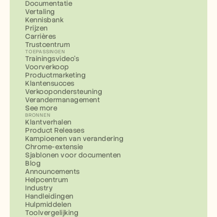
Documentatie
Vertaling
Kennisbank
Prijzen
Carrières
Trustcentrum
TOEPASSINGEN
Trainingsvideo's
Voorverkoop
Productmarketing
Klantensucces
Verkoopondersteuning
Verandermanagement
See more
BRONNEN
Klantverhalen
Product Releases
Kampioenen van verandering
Chrome-extensie
Sjablonen voor documenten
Blog
Announcements
Helpcentrum
Industry
Handleidingen
Hulpmiddelen
Toolvergelijking