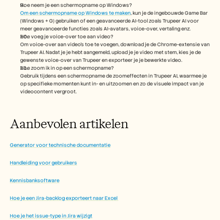
Hoe neem je een schermopname op Windows?
Om een schermopname op Windows te maken
, kun je de ingebouwde Game Bar 
(Windows + G) gebruiken of een geavanceerde AI-tool zoals Trupeer AI voor 
meer geavanceerde functies zoals AI-avatars, voice-over, vertaling enz.
Hoe voeg je voice-over toe aan video?
Om voice-over aan video's toe te voegen, download je de Chrome-extensie van 
Trupeer AI. Nadat je je hebt aangemeld, upload je je video met stem, kies je de 
gewenste voice-over van Trupeer en exporteer je je bewerkte video. 
Hoe zoom ik in op een schermopname?
Gebruik tijdens een schermopname de zoomeffecten in Trupeer AI, waarmee je 
op specifieke momenten kunt in- en uitzoomen en zo de visuele impact van je 
videocontent vergroot.
Aanbevolen artikelen
Generator voor technische documentatie
Handleiding voor gebruikers
Kennisbanksoftware
Hoe je een Jira-backlog exporteert naar Excel 
Hoe je het issue-type in Jira wijzigt