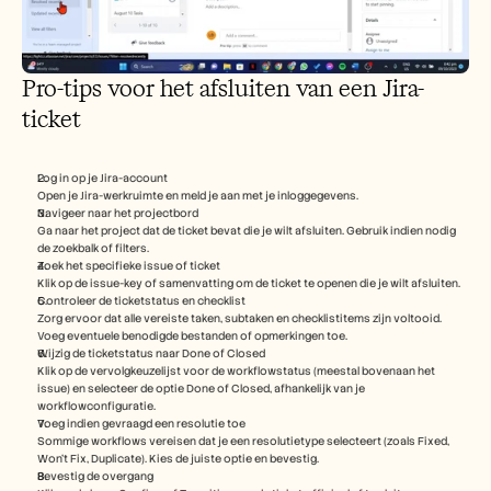
Pro-tips voor het afsluiten van een Jira-
ticket
Log in op je Jira-account
Open je Jira-werkruimte en meld je aan met je inloggegevens.
Navigeer naar het projectbord
Ga naar het project dat de ticket bevat die je wilt afsluiten. Gebruik indien nodig 
de zoekbalk of filters.
Zoek het specifieke issue of ticket
Klik op de issue-key of samenvatting om de ticket te openen die je wilt afsluiten.
Controleer de ticketstatus en checklist
Zorg ervoor dat alle vereiste taken, subtaken en checklistitems zijn voltooid. 
Voeg eventuele benodigde bestanden of opmerkingen toe.
Wijzig de ticketstatus naar Done of Closed
Klik op de vervolgkeuzelijst voor de workflowstatus (meestal bovenaan het 
issue) en selecteer de optie Done of Closed, afhankelijk van je 
workflowconfiguratie.
Voeg indien gevraagd een resolutie toe
Sommige workflows vereisen dat je een resolutietype selecteert (zoals Fixed, 
Won’t Fix, Duplicate). Kies de juiste optie en bevestig.
Bevestig de overgang