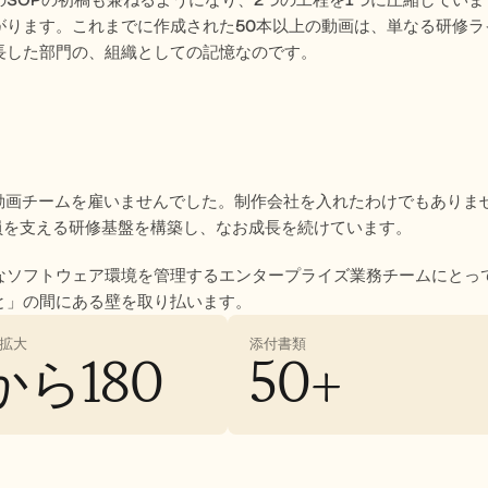
SOPの初稿も兼ねるようになり、2つの工程を1つに圧縮しています
がります。これまでに作成された50本以上の動画は、単なる研修
長した部門の、組織としての記憶なのです。
erは動画チームを雇いませんでした。制作会社を入れたわけでもあり
業員を支える研修基盤を構築し、なお成長を続けています。
なソフトウェア環境を管理するエンタープライズ業務チームにとって、
と」の間にある壁を取り払います。
拡大
添付書類
から180
50+