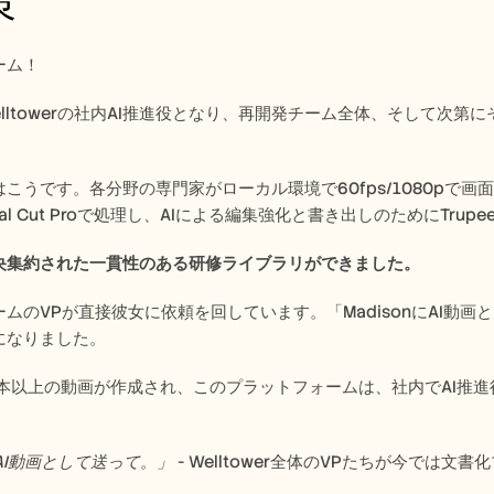
策
ーム！
はWelltowerの社内AI推進役となり、再開発チーム全体、そして
こうです。各分野の専門家がローカル環境で60fps/1080pで画面を録
al Cut Proで処理し、AIによる編集強化と書き出しのためにTrup
央集約された一貫性のある研修ライブラリができました。  
ムのVPが直接彼女に依頼を回しています。「MadisonにAI動
になりました。 
0本以上の動画が作成され、このプラットフォームは、社内でAI推
にAI動画として送って。」
 - Welltower全体のVPたちが今では文