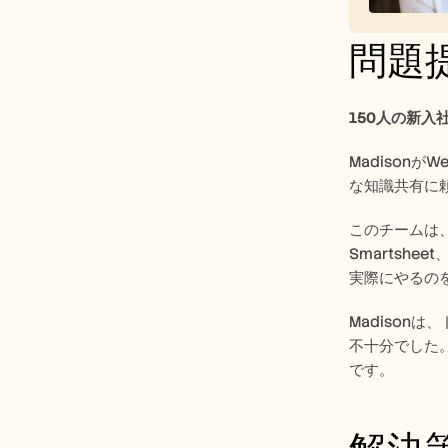
問題
150人の新
Madison
な知識共有に
このチームは
Smartsh
実際にやるの
Madison
不十分でした
です。 