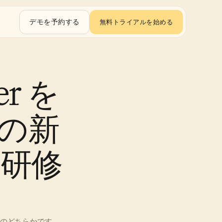
デモを予約する
無料トライアルを始める
er を
人の新
研修
かのどちらかです。