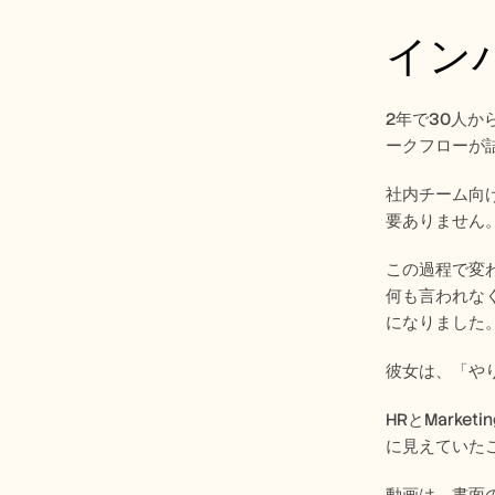
イン
2年で30人か
ークフローが
社内チーム向
要ありません。
この過程で変
何も言われなく
になりました。
彼女は、「や
HRとMark
に見えていたこ