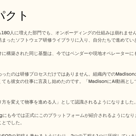
パクト
ら180人に増えた部門でも、オンボーディングの仕組みは崩れませんでした。
詰まったソフトウェア研修ライブラリに入り、自分たちで進めていき
けに構築された同じ基盤は、今ではベンダーや現地オペレーターに
 
わったのは研修プロセスだけではありません。組織内でのMadiso
ても彼女の仕事に言及し始めたのです。「MadisonにAI動画
 
り方を変えて物事を進める人」として認識されるようになりました
etingにも今では正式にこのプラットフォームが紹介されるようになり
とでした。 