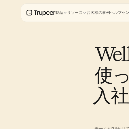
製品
リソース
お客様の事例
ヘルプセ
Wel
使っ
入
チームが24か月