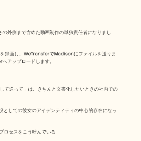
次第にその外側まで含めた動画制作の単独責任者になりまし
画し、WeTransferでMadisonにファイルを送りま
eerへアップロードします。 
画として送って」は、きちんと文書化したいときの社内での
進役としての彼女のアイデンティティの中心的存在になっ
書化プロセスをこう呼んでいる 