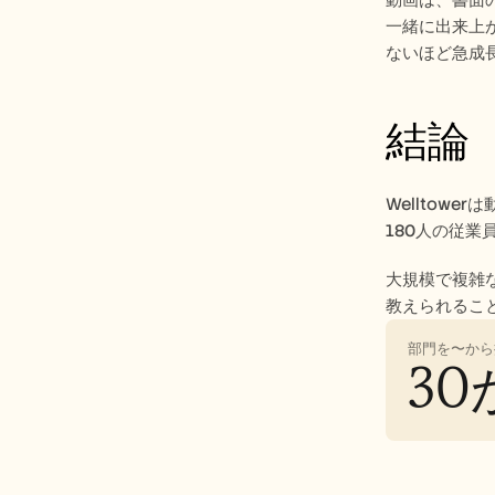
動画は、書面の
一緒に出来上
ないほど急成
結論 
Welltow
180人の従
大規模で複雑
教えられるこ
部門を〜から
30