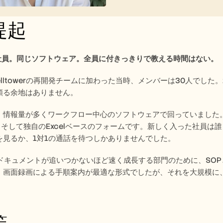
提起
入社員。同じソフトウェア。全員に付きっきりで教える時間はない。
がWelltowerの再開発チームに加わった当時、メンバーは30人で
頼る余地はありません。
、情報量が多くワークフロー中心のソフトウェアで回っていました。物
eet、そして独自のExcelベースのフォームです。新しく入った社
を見るか、1対1の通話を待つしかありませんでした。
は、ドキュメントが追いつかないほど速く成長する部門のために、S
。画面録画による手順案内が最適な形式でしたが、それを大規模に