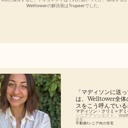
Welltowerの解決策はTrupeerでした。
「マディソンに送っ
は、Welltowe
スをこう呼んでいる
マディソン・クリミ＝デミ
シニアアソシエイト、Wellt
産業
不動産/シニア向け住宅