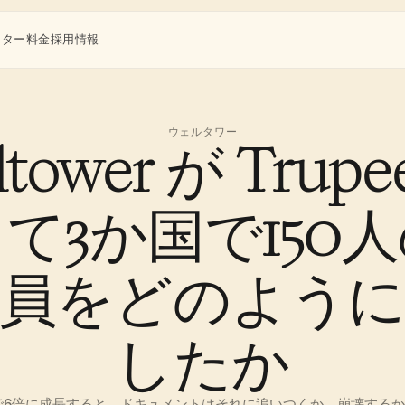
ンター
料金
採用情報
ウェルタワー
ltower が Trupe
て3か国で150
社員をどのように
したか
で6倍に成長すると、ドキュメントはそれに追いつくか、崩壊する