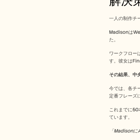
解決
一人の制作チ
Madison
た。
ワークフローは
す。彼女はFin
その結果、中
今では、各チー
定番フレーズ
これまでに5
ています。
「Madison