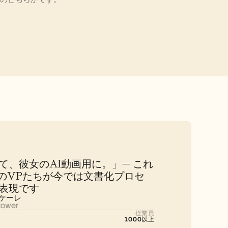
て、彼女のAI動画用に。」— これ
r全体のVPたちが今では文書化プロセ
表現です
ケーレ
ower
従業員
1000以上