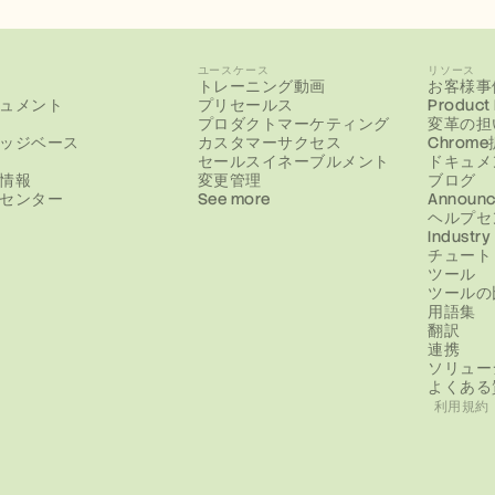
ユースケース
リソース
トレーニング動画
お客様事
ュメント
プリセールス
Product
プロダクトマーケティング
変革の担
ッジベース
カスタマーサクセス
Chrom
セールスイネーブルメント
ドキュメ
情報
変更管理
ブログ
センター
See more
Announc
ヘルプセ
Industry
チュート
ツール
ツールの
用語集
翻訳
連携
ソリュー
よくある
利用規約