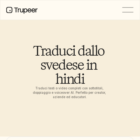
PRODOTTO
Video
Documentazione
Traduci dallo 
Traduzione
Base di conoscenza
svedese in 
Avatar IA
Kit del marchio
hindi
Pagine condivise
Registrazione dello schermo AI
Traduci testi o video completi con sottotitoli, 
doppiaggio e voiceover AI. Perfetto per creator, 
aziende ed educatori.
RISORSE
Campioni del cambiamento con 
l’IA
Centro di fiducia
Rilasci di Prodotto
Modelli di documenti