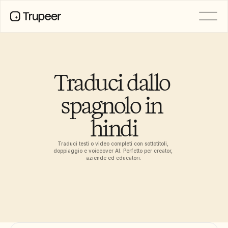
PRODOTTO
Video
Documentazione
Traduci dallo 
Traduzione
Base di conoscenza
spagnolo in 
Avatar IA
Kit del marchio
hindi
Pagine condivise
Registrazione dello schermo AI
Traduci testi o video completi con sottotitoli, 
doppiaggio e voiceover AI. Perfetto per creator, 
aziende ed educatori.
RISORSE
Campioni del cambiamento con 
l’IA
Centro di fiducia
Rilasci di Prodotto
Modelli di documenti