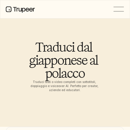
PRODOTTO
Video
Documentazione
Traduci dal 
Traduzione
Base di conoscenza
giapponese al 
Avatar IA
Kit del marchio
polacco
Pagine condivise
Registrazione dello schermo AI
Traduci testi o video completi con sottotitoli, 
doppiaggio e voiceover AI. Perfetto per creator, 
aziende ed educatori.
RISORSE
Campioni del cambiamento con 
l’IA
Centro di fiducia
Rilasci di Prodotto
Modelli di documenti