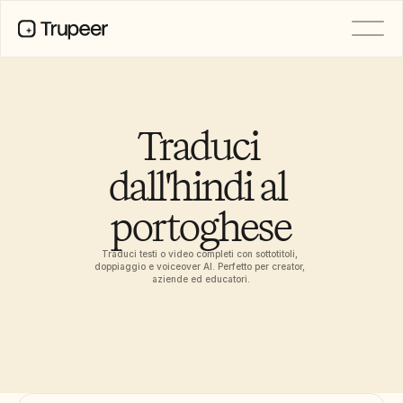
PRODOTTO
Video
Documentazione
Traduci 
Traduzione
Base di conoscenza
dall'hindi al 
Avatar IA
Kit del marchio
portoghese
Pagine condivise
Registrazione dello schermo AI
Traduci testi o video completi con sottotitoli, 
doppiaggio e voiceover AI. Perfetto per creator, 
aziende ed educatori.
RISORSE
Campioni del cambiamento con 
l’IA
Centro di fiducia
Rilasci di Prodotto
Modelli di documenti