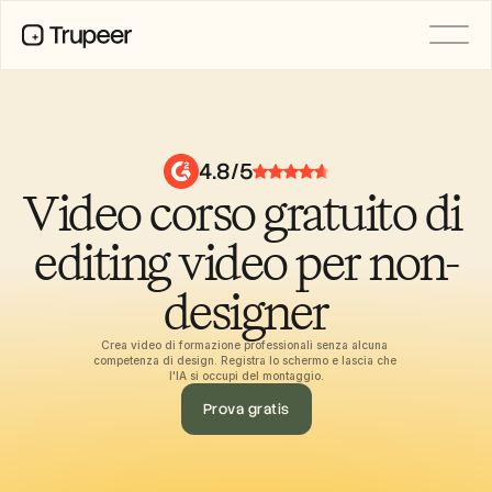
PRODOTTO
Video
Documentazione
4.8/5
Traduzione
Video corso gratuito di 
Base di conoscenza
Avatar IA
Kit del marchio
editing video per non-
Pagine condivise
Registrazione dello schermo AI
designer
Crea video di formazione professionali senza alcuna 
competenza di design. Registra lo schermo e lascia che 
RISORSE
l'IA si occupi del montaggio.
Campioni del cambiamento con 
Prova gratis
l’IA
Centro di fiducia
Rilasci di Prodotto
Modelli di documenti