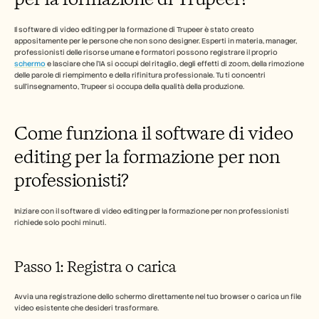
Carriere
Il software di video editing per la formazione di Trupeer è stato creato 
appositamente per le persone che non sono designer. Esperti in materia, manager, 
professionisti delle risorse umane e formatori possono registrare il proprio 
Prenota una demo
schermo
 e lasciare che l'IA si occupi del ritaglio, degli effetti di zoom, della rimozione 
delle parole di riempimento e della rifinitura professionale. Tu ti concentri 
Inizia la prova gratuita
sull'insegnamento, Trupeer si occupa della qualità della produzione.
Come funziona il software di video 
editing per la formazione per non 
professionisti?
Iniziare con il software di video editing per la formazione per non professionisti 
richiede solo pochi minuti.
Passo 1: Registra o carica
Avvia una registrazione dello schermo direttamente nel tuo browser o carica un file 
video esistente che desideri trasformare.