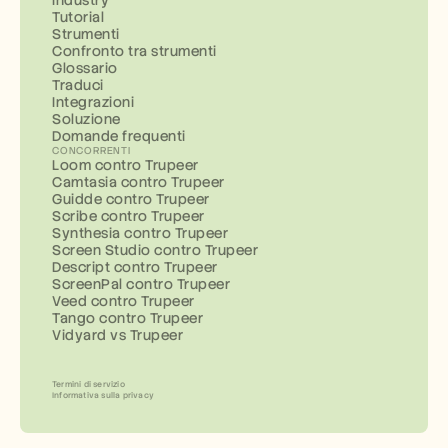
Industry
Tutorial
Strumenti
Confronto tra strumenti
Glossario
Traduci
Integrazioni
Soluzione
Domande frequenti
CONCORRENTI
Loom contro Trupeer
Camtasia contro Trupeer
Guidde contro Trupeer
Scribe contro Trupeer
Synthesia contro Trupeer
Screen Studio contro Trupeer
Descript contro Trupeer
ScreenPal contro Trupeer
Veed contro Trupeer
Tango contro Trupeer
Vidyard vs Trupeer
Termini di servizio
Informativa sulla privacy