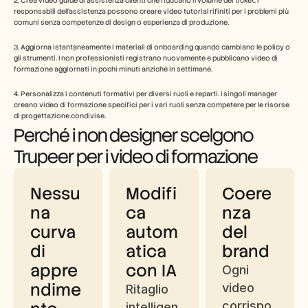
2. Crea video guide di assistenza clienti che riducano il volume dei ticket. I 
responsabili dell'assistenza possono creare video tutorial rifiniti per i problemi più 
comuni senza competenze di design o esperienza di produzione.
3. Aggiorna istantaneamente i materiali di onboarding quando cambiano le policy o 
gli strumenti. I non professionisti registrano nuovamente e pubblicano video di 
formazione aggiornati in pochi minuti anziché in settimane.
4. Personalizza i contenuti formativi per diversi ruoli e reparti. I singoli manager 
creano video di formazione specifici per i vari ruoli senza competere per le risorse 
di progettazione condivise.
Perché i non designer scelgono 
Trupeer per i video di formazione
Nessu
Modifi
Coere
na 
ca 
nza 
curva 
autom
del 
di 
atica 
brand
appre
con IA
Ogni 
ndime
video 
Ritaglio 
corrispo
intelligen