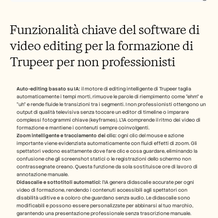
Funzionalità chiave del software di 
video editing per la formazione di 
Trupeer per non professionisti
Auto-editing basato su IA:
 il motore di editing intelligente di Trupeer taglia 
automaticamente i tempi morti, rimuove le parole di riempimento come "ehm" e 
"uh" e rende fluide le transizioni tra i segmenti. I non professionisti ottengono un 
output di qualità televisiva senza toccare un editor di timeline o imparare 
complessi fotogrammi chiave (keyframes). L'IA comprende il ritmo dei video di 
formazione e mantiene i contenuti sempre coinvolgenti.
Zoom intelligente e tracciamento dei clic:
 ogni clic del mouse e azione 
importante viene evidenziata automaticamente con fluidi effetti di zoom. Gli 
spettatori vedono esattamente dove fare clic e cosa guardare, eliminando la 
confusione che gli screenshot statici o le registrazioni dello schermo non 
contrassegnate creano. Questa funzione da sola sostituisce ore di lavoro di 
annotazione manuale.
Didascalie e sottotitoli automatici:
 l'IA genera didascalie accurate per ogni 
video di formazione, rendendo i contenuti accessibili agli spettatori con 
disabilità uditive e a coloro che guardano senza audio. Le didascalie sono 
modificabili e possono essere personalizzate per abbinarsi al tuo marchio, 
garantendo una presentazione professionale senza trascrizione manuale.