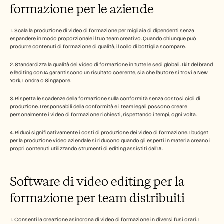
formazione per le aziende
1. Scala la produzione di video di formazione per migliaia di dipendenti senza 
espandere in modo proporzionale il tuo team creativo. Quando chiunque può 
produrre contenuti di formazione di qualità, il collo di bottiglia scompare.
2. Standardizza la qualità dei video di formazione in tutte le sedi globali. I kit del brand 
e l'editing con IA garantiscono un risultato coerente, sia che l'autore si trovi a New 
York, Londra o Singapore.
3. Rispetta le scadenze della formazione sulla conformità senza costosi cicli di 
produzione. I responsabili della conformità e i team legali possono creare 
personalmente i video di formazione richiesti, rispettando i tempi, ogni volta.
4. Riduci significativamente i costi di produzione dei video di formazione. I budget 
per la produzione video aziendale si riducono quando gli esperti in materia creano i 
propri contenuti utilizzando strumenti di editing assistiti dall'IA.
Software di video editing per la 
formazione per team distribuiti
1. Consenti la creazione asincrona di video di formazione in diversi fusi orari. I 