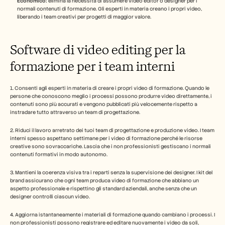
Economico:
 elimina la necessità di assumere video editor o designer per i 
normali contenuti di formazione. Gli esperti in materia creano i propri video, 
liberando i team creativi per progetti di maggior valore.
Software di video editing per la 
formazione per i team interni
1. Consenti agli esperti in materia di creare i propri video di formazione. Quando le 
persone che conoscono meglio i processi possono produrre video direttamente, i 
contenuti sono più accurati e vengono pubblicati più velocemente rispetto a 
instradare tutto attraverso un team di progettazione.
2. Riduci il lavoro arretrato dei tuoi team di progettazione e produzione video. I team 
interni spesso aspettano settimane per i video di formazione perché le risorse 
creative sono sovraccariche. Lascia che i non professionisti gestiscano i normali 
contenuti formativi in modo autonomo.
3. Mantieni la coerenza visiva tra i reparti senza la supervisione dei designer. I kit del 
brand assicurano che ogni team produca video di formazione che abbiano un 
aspetto professionale e rispettino gli standard aziendali, anche senza che un 
designer controlli ciascun video.
4. Aggiorna istantaneamente i materiali di formazione quando cambiano i processi. I 
non professionisti possono registrare ed editare nuovamente i video da soli, 