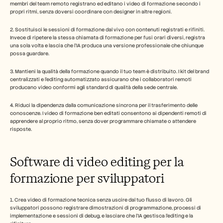
membri del team remoto registrano ed editano i video di formazione secondo i 
propri ritmi, senza doversi coordinare con designer in altre regioni.
2. Sostituisci le sessioni di formazione dal vivo con contenuti registrati e rifiniti. 
Invece di ripetere la stessa chiamata di formazione per fusi orari diversi, registra 
una sola volta e lascia che l'IA produca una versione professionale che chiunque 
possa guardare.
3. Mantieni la qualità della formazione quando il tuo team è distribuito. I kit del brand 
centralizzati e l'editing automatizzato assicurano che i collaboratori remoti 
producano video conformi agli standard di qualità della sede centrale.
4. Riduci la dipendenza dalla comunicazione sincrona per il trasferimento delle 
conoscenze. I video di formazione ben editati consentono ai dipendenti remoti di 
apprendere al proprio ritmo, senza dover programmare chiamate o attendere 
risposte.
Software di video editing per la 
formazione per sviluppatori
1. Crea video di formazione tecnica senza uscire dal tuo flusso di lavoro. Gli 
sviluppatori possono registrare dimostrazioni di programmazione, processi di 
implementazione e sessioni di debug, e lasciare che l'IA gestisca l'editing e la 