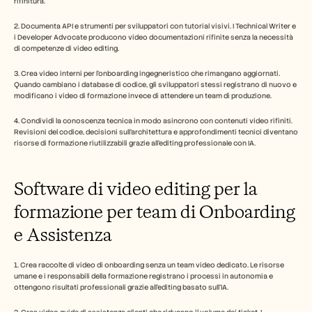
rifinitura.
2. Documenta API e strumenti per sviluppatori con tutorial visivi. I Technical Writer e 
i Developer Advocate producono video documentazioni rifinite senza la necessità 
di competenze di video editing.
3. Crea video interni per l'onboarding ingegneristico che rimangano aggiornati. 
Quando cambiano i database di codice, gli sviluppatori stessi registrano di nuovo e 
modificano i video di formazione invece di attendere un team di produzione.
4. Condividi la conoscenza tecnica in modo asincrono con contenuti video rifiniti. 
Revisioni del codice, decisioni sull'architettura e approfondimenti tecnici diventano 
risorse di formazione riutilizzabili grazie all'editing professionale con IA.
Software di video editing per la 
formazione per team di Onboarding 
e Assistenza
1. Crea raccolte di video di onboarding senza un team video dedicato. Le risorse 
umane e i responsabili della formazione registrano i processi in autonomia e 
ottengono risultati professionali grazie all'editing basato sull'IA.