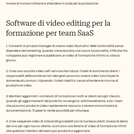
invece di inviare richieste e attendere in coda per la produzione.
Software di video editing per la 
formazione per team SaaS
1. Consenti ai product manager di creare video illustrativi delle funzionalità senza 
dipendere dal marketing. Quando viene lanciata una nuova funzionalità, il PM che l'ha 
sviluppata può registrare e pubblicare un video di formazione rifinito lo stesso 
giorno.
2. Crea una raccolta video self-service che riduca i ticket di assistenza clienti. I 
responsabili dell'assistenza non designer possono creare video tutorial per le 
domande più comuni, riducendo i ticket ripetitivi senza attendere le risorse di 
produzione video.
3. Mantieni aggiornati i contenuti di formazione rivolti ai clienti ad ogni rilascio. 
Quando gli aggiornamenti del prodotto avvengono settimanalmente, solo i team 
che possono produrre video rapidamente riescono a tenere sincronizzata la 
documentazione. Trupeer lo rende possibile per chiunque.
4. Crea sequenze video di onboarding scalabili con la tua base utenti. Invece di demo 
dal vivo per ogni nuovo cliente, costruisci una libreria di video di formazione rifiniti 
che qualsiasi membro del team può produrre e aggiornare.