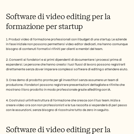
Software di video editing per la 
formazione per startup
1. Produci video di formazione professionali con il budget di una startup. Le aziende 
in fase iniziale non possono permettersi video editor dedicati, ma hanno comunque 
bisogno di contenuti formativi rifiniti per clienti e membri del team.
2. Consenti ai fondatori e ai primi dipendenti di documentare i processi prima di 
espandersi. Le persone che hanno creato i tuoi flussi di lavoro possono registrarli 
direttamente senza dover imparare complessi software di editing o attendere aiuto.
3. Crea demo di prodotto pronte per gli investitori senza assumere un team di 
produzione. I fondatori possono registrare presentazioni dettagliate e rifinite che 
mostrano il loro prodotto in modo professionale grazie all'editing con IA.
4. Costruisci un'infrastruttura di formazione che cresca con il tuo team. Inizia a 
creare video ora con non professionisti e la tua raccolta si espanderà di pari passo 
con le assunzioni, senza bisogno di ricostruire tutto da zero in seguito.
Software di video editing per la 