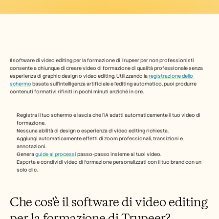
Industry
Free Tools
Domande frequenti
Annuncio
Programma Partner
CASI D'USO
Gestione del cambiamento
Il software di video editing per la formazione di Trupeer per non professionisti 
Abilitazione alle vendite
consente a chiunque di creare video di formazione di qualità professionale senza 
Pre-vendita
esperienza di graphic design o video editing. Utilizzando la 
registrazione dello 
schermo
 basata sull'intelligenza artificiale e l'editing automatico, puoi produrre 
Marketing di prodotto
contenuti formativi rifiniti in pochi minuti anziché in ore.
Successo del cliente
Formazione
See more
Registra il tuo schermo e lascia che l'IA adatti automaticamente il tuo video di 
formazione.
Nessuna abilità di design o esperienza di video editing richiesta.
Aggiungi automaticamente effetti di zoom professionali, transizioni e 
annotazioni.
Storie dei clienti
Genera 
guide ai processi
 passo-passo insieme ai tuoi video.
Esporta e condividi video di formazione personalizzati con il tuo brand con un 
solo clic.
Centro assistenza
Che cos'è il software di video editing 
Prezzi
per la formazione di Trupeer?