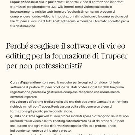
Esportazione in un clic in più formati:
 esporta i video di formazione in formati 
ottimizzati per piattaforme LMS, wiki interni, condivisione sui social o 
incorporamento nel sito web. I non professionisti non hanno bisogno di 
comprendere i codec video, le impostazioni di risoluzione o la compressione dei 
file. Trupeer si occupa di tutti i dettagli tecnici e fornisce il formato corretto per la 
tua destinazione.
Perché scegliere il software di video 
editing per la formazione di Trupeer 
per non professionisti?
Curva d'apprendimento a zero:
 la maggior parte degli editor video richiede 
settimane di pratica. Trupeer produce risultati professionali fin dalla tua prima 
registrazione, perché l'IA gestisce la complessità tecnica che normalmente 
dovresti imparare.
Più veloce dell'editing tradizionale:
 ciò che richiede ore in Camtasia o Premiere 
richiede minuti con Trupeer. Registra una volta e l'IA genera un video di 
formazione già pronto per la condivisione.
Qualità costante ogni volta:
 i non professionisti spesso ottengono risultati non 
uniformi tra un video e l'altro. L'editing automatizzato e i kit del brand di Trupeer 
assicurano che ogni video di formazione appaia rifinito e professionale, 
indipendentemente da chi lo abbia creato.