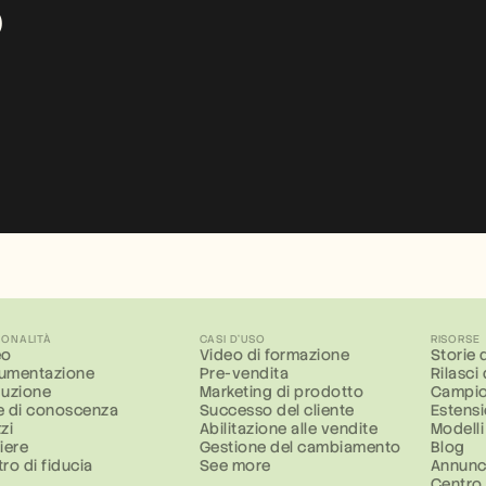
 
IONALITÀ
CASI D'USO
RISORSE
eo
Video di formazione
Storie d
umentazione
Pre-vendita
Rilasci
duzione
Marketing di prodotto
Campio
e di conoscenza
Successo del cliente
Estens
zi
Abilitazione alle vendite
Modelli
iere
Gestione del cambiamento
Blog
ro di fiducia
See more
Annunc
Centro