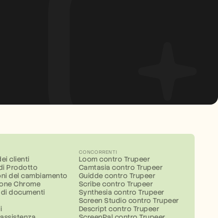
CONCORRENTI
ei clienti
Loom contro Trupeer
 di Prodotto
Camtasia contro Trupeer
ni del cambiamento
Guidde contro Trupeer
ione Chrome
Scribe contro Trupeer
 di documenti
Synthesia contro Trupeer
Screen Studio contro Trupeer
i
Descript contro Trupeer
 assistenza
ScreenPal contro Trupeer