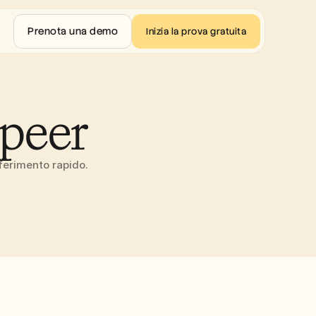
Prenota una demo
Inizia la prova gratuita
upeer
iferimento rapido.