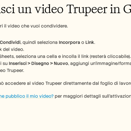
isci un video Trupeer in 
ri il video che vuoi condividere.
Condividi
, quindi seleziona 
Incorpora
 o 
Link
.
nk del video.
heets, seleziona una cella e incolla il link (resterà cliccabile).
i su 
Inserisci > Disegno > Nuovo
, aggiungi un'immagine/forma
deo Trupeer.
uò accedere al video Trupeer direttamente dal foglio di lavor
e pubblico il mio video?
 per maggiori dettagli sull'attivazio