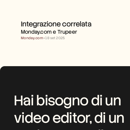
Integrazione correlata
MONDAY.COM E TRUPEER 
Monday.com e Trupeer 
Monday.com
●
18 set 2025
Hai bisogno di un 
video editor, di un 