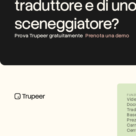
traduttore e di uno
sceneggiatore?
Prova Trupeer gratuitamente
Prenota una demo
FUNZ
Vid
Doc
Tra
Bas
Prez
Carr
Cent