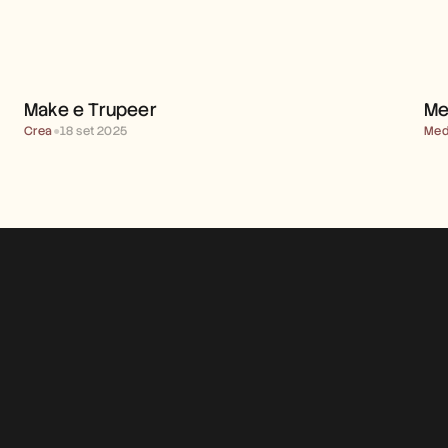
MAKE E TRUPEER 
Make e Trupeer 
Me
Crea
●
18 set 2025
Med