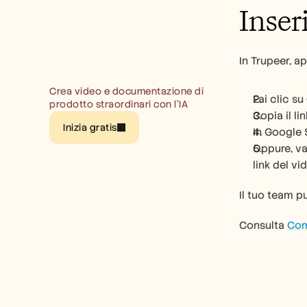
Inser
In Trupeer, ap
Crea video e documentazione di 
Fai clic su 
prodotto straordinari con l’IA
Copia il li
Inizia gratis
In Google S
Oppure, va
link del vi
Il tuo team p
Consulta 
Com