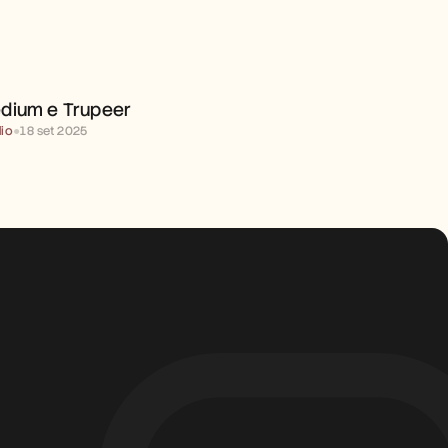
MEDIUM E TRUPEER 
dium e Trupeer 
io
●
18 set 2025