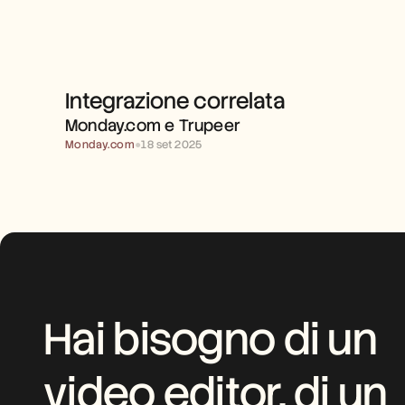
Integrazione correlata
MONDAY.COM E TRUPEER 
Monday.com e Trupeer 
Monday.com
●
18 set 2025
Hai bisogno di un 
video editor, di un 