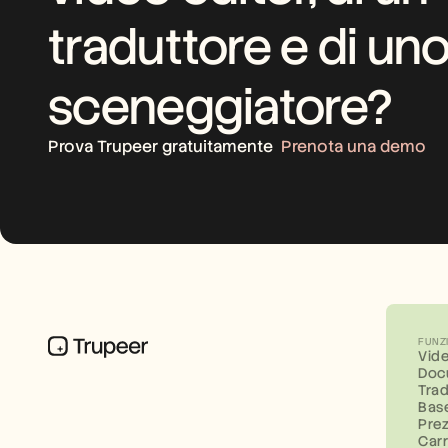
traduttore e di uno
sceneggiatore?
Prova Trupeer gratuitamente
Prenota una demo
FUNZ
Vid
Doc
Tra
Bas
Prez
Carr