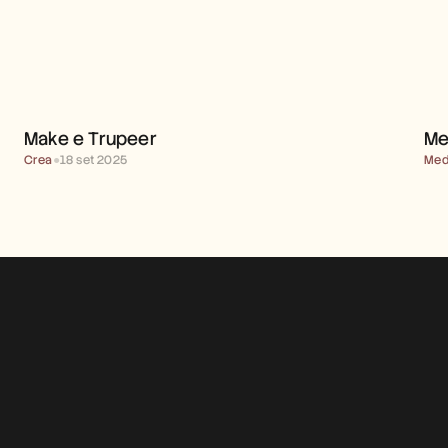
MAKE E TRUPEER 
Make e Trupeer 
Me
Crea
●
18 set 2025
Med