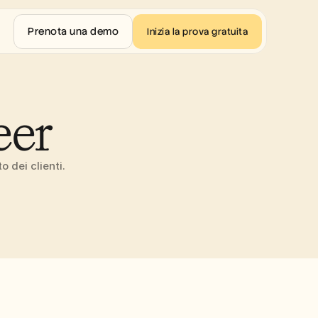
Prenota una demo
Inizia la prova gratuita
er 
 dei clienti.