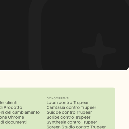
CONCORRENTI
ei clienti
Loom contro Trupeer
 di Prodotto
Camtasia contro Trupeer
ni del cambiamento
Guidde contro Trupeer
ione Chrome
Scribe contro Trupeer
 di documenti
Synthesia contro Trupeer
Screen Studio contro Trupeer