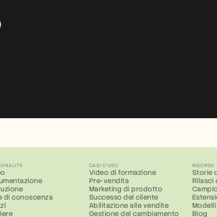
 
IONALITÀ
CASI D'USO
RISORSE
eo
Video di formazione
Storie d
umentazione
Pre-vendita
Rilasci
duzione
Marketing di prodotto
Campio
e di conoscenza
Successo del cliente
Estens
zi
Abilitazione alle vendite
Modelli
iere
Gestione del cambiamento
Blog