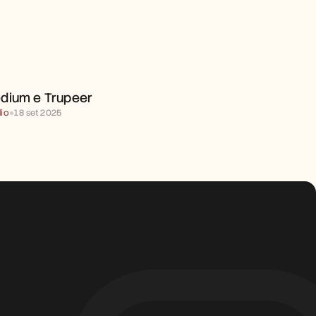
MEDIUM E TRUPEER 
dium e Trupeer 
io
●
18 set 2025