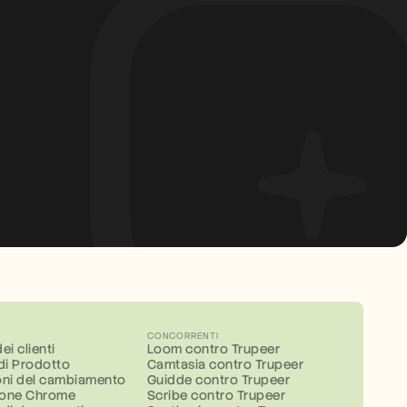
CONCORRENTI
ei clienti
Loom contro Trupeer
 di Prodotto
Camtasia contro Trupeer
ni del cambiamento
Guidde contro Trupeer
ione Chrome
Scribe contro Trupeer