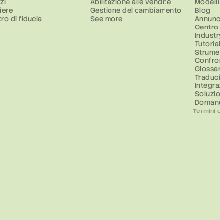
zi
Abilitazione alle vendite
Modelli
iere
Gestione del cambiamento
Blog
ro di fiducia
See more
Annunc
Centro
Industr
Tutoria
Strume
Confron
Glossar
Traduc
Integra
Soluzi
Domand
Termini d