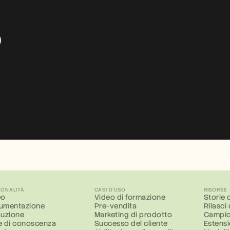
 
IONALITÀ
CASI D'USO
RISORSE
eo
Video di formazione
Storie d
umentazione
Pre-vendita
Rilasci
duzione
Marketing di prodotto
Campio
e di conoscenza
Successo del cliente
Estens