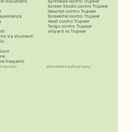
 di documenti
Synthesia contro Trupeer
Screen Studio contro Trupeer
i
Descript contro Trupeer
 assistenza
ScreenPal contro Trupeer
y
Veed contro Trupeer
l
Tango contro Trupeer
nti
Vidyard vs Trupeer
to tra strumenti
io
i
zioni
one
e frequenti
i servizio
Informativa sulla privacy