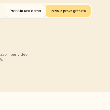
Prenota una demo
Inizia la prova gratuita
 
abili per video 
A.