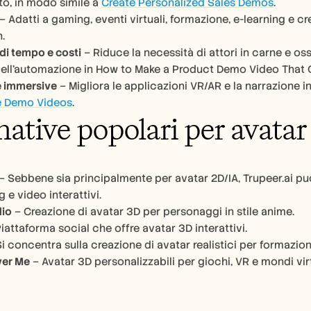
to, in modo simile a 
Create Personalized Sales Demos
.
 – Adatti a gaming, eventi virtuali, formazione, e-learning e c
.
di tempo e costi
 – Riduce la necessità di attori in carne e os
ell'automazione in How to Make a Product Demo Video That 
e immersive
 Demo Videos
.
native popolari per avatar
 – Sebbene sia principalmente per avatar 2D/IA, Trupeer.ai pu
 e video interattivi.
dio
 – Creazione di avatar 3D per personaggi in stile anime.
Piattaforma social che offre avatar 3D interattivi.
Si concentra sulla creazione di avatar realistici per formazion
yer Me
 – Avatar 3D personalizzabili per giochi, VR e mondi virt