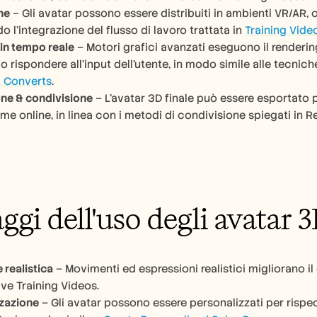
ne
 – Gli avatar possono essere distribuiti in ambienti VR/AR, 
 l'integrazione del flusso di lavoro trattata in 
Training Vide
in tempo reale
 – Motori grafici avanzati eseguono il renderin
o rispondere all'input dell'utente, in modo simile alle tecniche
t Converts
.
ne & condivisione
 – L'avatar 3D finale può essere esportato p
rme online, in linea con i metodi di condivisione spiegati in
ggi dell'uso degli avatar 
 realistica
 – Movimenti ed espressioni realistici migliorano i
ive Training Videos.
zazione
 – Gli avatar possono essere personalizzati per rispecc