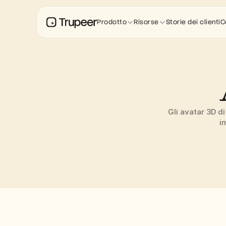
Prodotto
Risorse
Storie dei clienti
C
Gli avatar 3D d
i