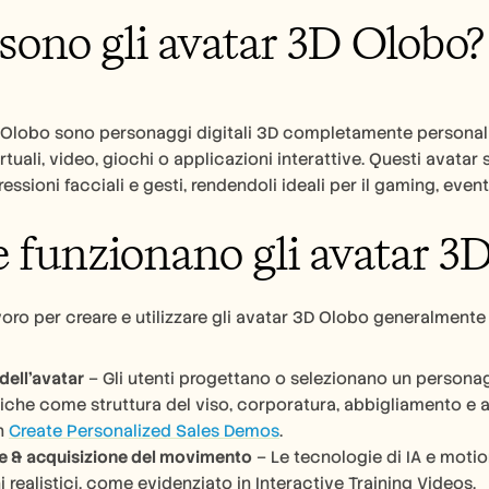
sono gli avatar 3D Olobo?
 Olobo sono personaggi digitali 3D completamente personalizzab
irtuali, video, giochi o applicazioni interattive. Questi avata
pressioni facciali e gesti, rendendoli ideali per il gaming, even
funzionano gli avatar 3
lavoro per creare e utilizzare gli avatar 3D Olobo generalment
dell'avatar
 – Gli utenti progettano o selezionano un personag
tiche come struttura del viso, corporatura, abbigliamento e a
n 
Create Personalized Sales Demos
.
e & acquisizione del movimento
 – Le tecnologie di IA e moti
 realistici, come evidenziato in Interactive Training Videos.