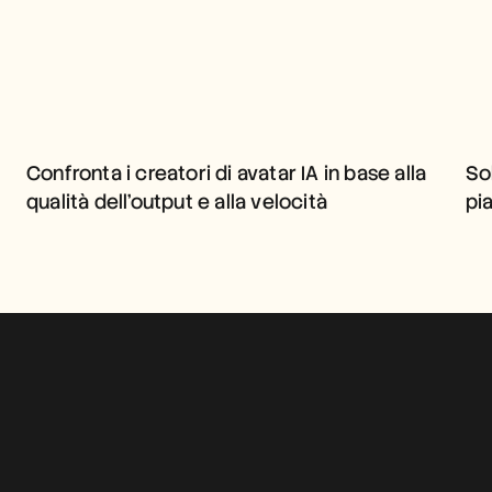
CONFRONTA I CREATORI DI 
AVATAR IA IN BASE ALLA 
QUALITÀ DELL'OUTPUT E 
Confronta i creatori di avatar IA in base alla 
So
ALLA VELOCITÀ
qualità dell'output e alla velocità
pi