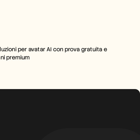
SOLUZIONI PER AVATAR AI 
CON PROVA GRATUITA E 
luzioni per avatar AI con prova gratuita e 
PIANI PREMIUM
ani premium