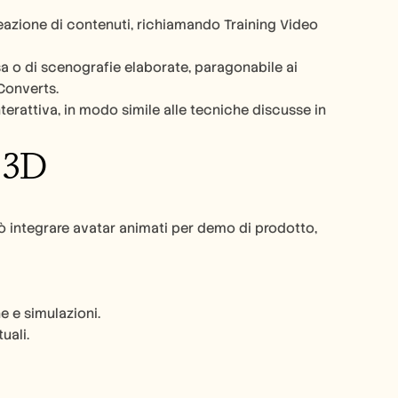
reazione di contenuti, richiamando Training Video 
sa o di scenografie elaborate, paragonabile ai 
Converts.
 – Migliora le applicazioni VR/AR e la narrazione interattiva, in modo simile alle tecniche discusse in 
 3D
ò integrare avatar animati per demo di prodotto, 
e e simulazioni.
uali.