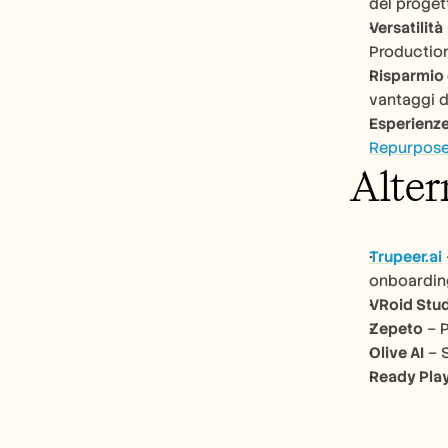
del proget
Versatilità
Production
Risparmio 
vantaggi d
Esperienz
Repurpose
Alter
Trupeer.ai
onboarding
VRoid Stu
Zepeto
 – 
Olive AI
 – 
Ready Pla