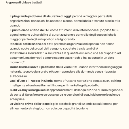
Argomenti chiave trattati:
Carriere
Il più grande problema di sicurezza di oggi:
 perché la maggior parte delle 
organizzazioni non sa chi ha accesso a cosa, come l'abbia ottenuto o se lo stia 
Prenota una demo
usando
Il punto cieco critico dell'AI:
 come strumenti di IA interconnessi (copilot, MCP, 
Inizia la prova gratuita
agenti) creano vulnerabilità di autorizzazione e controllo degli accessi che la 
maggior parte degli sviluppatori sta ignorando
Rischi di esfiltrazione dei dati:
 perché le organizzazioni spesso non sanno 
quando copie dei propri dati vengono spostate tra sistemi di IA
Ridefinire la sicurezza:
 "La sicurezza è la quantità di rischio che sei disposto ad 
assumerti, ma dovresti sempre sapere quale rischio hai assunto in un dato 
momento"
Come Oleria risolve il problema della visibilità:
 usando interfacce in linguaggio 
naturale, tecnologia a grafo e IA per rispondere alle domande senza risposta 
sull'accesso
Casi d'uso di Trupeer in Oleria:
 come sfruttano narrazione basata su IA, editing 
intelligente e funzionalità multilingue per il marketing di prodotto
Build vs. buy su larga scala:
 approfondimenti dall'acquisizione di Convergence.ai 
da parte di Salesforce e su cosa guida le decisioni di acquisizione nelle aziende 
enterprise
La visione prima della tecnologia:
 perché le grandi aziende acquisiscono per 
allineamento strategico, non solo per capacità tecniche