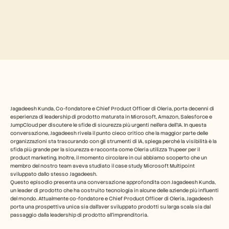
Industry
Free Tools
Domande frequenti
Annuncio
Programma Partner
CASI D'USO
Gestione del cambiamento
Abilitazione alle vendite
Pre-vendita
Marketing di prodotto
Successo del cliente
Formazione
Jagadeesh Kunda, Co-fondatore e Chief Product Officer di Oleria, porta decenni di 
esperienza di leadership di prodotto maturata in Microsoft, Amazon, Salesforce e 
See more
JumpCloud per discutere le sfide di sicurezza più urgenti nell'era dell'IA. In questa 
conversazione, Jagadeesh rivela il punto cieco critico che la maggior parte delle 
organizzazioni sta trascurando con gli strumenti di IA, spiega perché la visibilità è la 
sfida più grande per la sicurezza e racconta come Oleria utilizza Trupeer per il 
Storie dei clienti
product marketing. Inoltre, il momento circolare in cui abbiamo scoperto che un 
membro del nostro team aveva studiato il case study Microsoft Multipoint 
sviluppato dallo stesso Jagadeesh.
Questo episodio presenta una conversazione approfondita con Jagadeesh Kunda, 
Centro assistenza
un leader di prodotto che ha costruito tecnologia in alcune delle aziende più influenti 
del mondo. Attualmente co-fondatore e Chief Product Officer di Oleria, Jagadeesh 
porta una prospettiva unica sia dall'aver sviluppato prodotti su larga scala sia dal 
Prezzi
passaggio dalla leadership di prodotto all'imprenditoria.