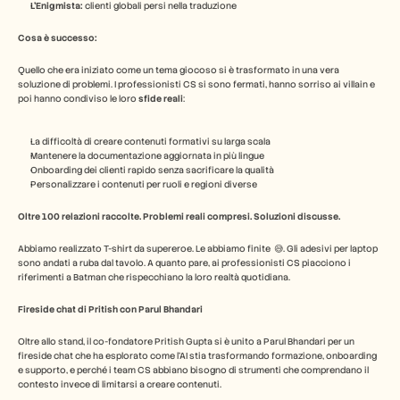
L'Enigmista:
 clienti globali persi nella traduzione
Carriere
Cosa è successo:
Prenota una demo
Quello che era iniziato come un tema giocoso si è trasformato in una vera 
soluzione di problemi. I professionisti CS si sono fermati, hanno sorriso ai villain e 
poi hanno condiviso le loro 
sfide reali
:
Inizia la prova gratuita
La difficoltà di creare contenuti formativi su larga scala
Mantenere la documentazione aggiornata in più lingue
Onboarding dei clienti rapido senza sacrificare la qualità
Personalizzare i contenuti per ruoli e regioni diverse
Oltre 100 relazioni raccolte. Problemi reali compresi. Soluzioni discusse.
Abbiamo realizzato T-shirt da supereroe. Le abbiamo finite  😅. Gli adesivi per laptop 
sono andati a ruba dal tavolo. A quanto pare, ai professionisti CS piacciono i 
riferimenti a Batman che rispecchiano la loro realtà quotidiana.
Fireside chat di Pritish con Parul Bhandari
Oltre allo stand, il co-fondatore Pritish Gupta si è unito a Parul Bhandari per un 
fireside chat che ha esplorato come l'AI stia trasformando formazione, onboarding 
e supporto, e perché i team CS abbiano bisogno di strumenti che comprendano il 
contesto invece di limitarsi a creare contenuti.