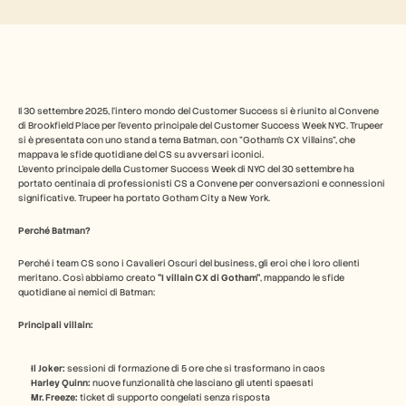
Industry
Free Tools
Domande frequenti
Annuncio
Programma Partner
CASI D'USO
Gestione del cambiamento
Il 30 settembre 2025, l'intero mondo del Customer Success si è riunito al Convene 
Abilitazione alle vendite
di Brookfield Place per l'evento principale del Customer Success Week NYC. Trupeer 
si è presentata con uno stand a tema Batman, con "Gotham's CX Villains", che 
Pre-vendita
mappava le sfide quotidiane del CS su avversari iconici. 
Marketing di prodotto
L'evento principale della Customer Success Week di NYC del 30 settembre ha 
Successo del cliente
portato centinaia di professionisti CS a Convene per conversazioni e connessioni 
Formazione
significative. Trupeer ha portato Gotham City a New York.
See more
Perché Batman?
Perché i team CS sono i Cavalieri Oscuri del business, gli eroi che i loro clienti 
Storie dei clienti
meritano. Così abbiamo creato 
"I villain CX di Gotham"
, mappando le sfide 
quotidiane ai nemici di Batman:
Centro assistenza
Principali villain:
Il Joker:
 sessioni di formazione di 5 ore che si trasformano in caos
Prezzi
Harley Quinn:
 nuove funzionalità che lasciano gli utenti spaesati
Mr. Freeze:
 ticket di supporto congelati senza risposta