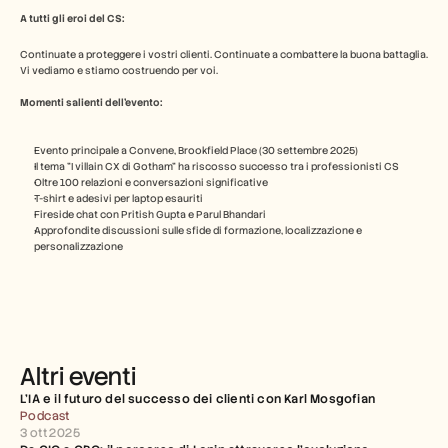
A tutti gli eroi del CS:
Continuate a proteggere i vostri clienti. Continuate a combattere la buona battaglia. 
Vi vediamo e stiamo costruendo per voi.
Momenti salienti dell'evento:
Evento principale a Convene, Brookfield Place (30 settembre 2025)
Il tema "I villain CX di Gotham" ha riscosso successo tra i professionisti CS
Oltre 100 relazioni e conversazioni significative
T-shirt e adesivi per laptop esauriti
Fireside chat con Pritish Gupta e Parul Bhandari
Approfondite discussioni sulle sfide di formazione, localizzazione e 
personalizzazione
Altri eventi
L’IA e il futuro del successo dei clienti con Karl Mosgofian
Podcast
3 ott 2025