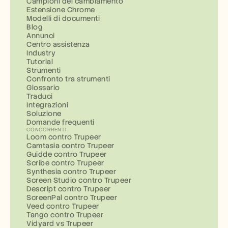
Campioni del cambiamento
Estensione Chrome
Modelli di documenti
Blog
Annunci
Centro assistenza
Industry
Tutorial
Strumenti
Confronto tra strumenti
Glossario
Traduci
Integrazioni
Soluzione
Domande frequenti
CONCORRENTI
Loom contro Trupeer
Camtasia contro Trupeer
Guidde contro Trupeer
Scribe contro Trupeer
Synthesia contro Trupeer
Screen Studio contro Trupeer
Descript contro Trupeer
ScreenPal contro Trupeer
Veed contro Trupeer
Tango contro Trupeer
Vidyard vs Trupeer