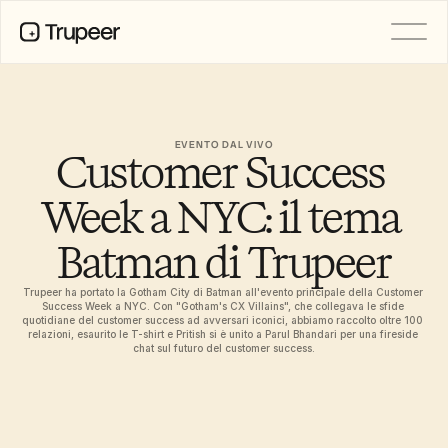
PRODOTTO
Video
Documentazione
EVENTO DAL VIVO
Customer Success 
Traduzione
Base di conoscenza
Avatar IA
Week a NYC: il tema 
Kit del marchio
Pagine condivise
Batman di Trupeer
Registrazione dello schermo AI
Trupeer ha portato la Gotham City di Batman all'evento principale della Customer 
Success Week a NYC. Con "Gotham's CX Villains", che collegava le sfide 
quotidiane del customer success ad avversari iconici, abbiamo raccolto oltre 100 
relazioni, esaurito le T-shirt e Pritish si è unito a Parul Bhandari per una fireside 
RISORSE
chat sul futuro del customer success.
Campioni del cambiamento con 
l’IA
Centro di fiducia
Rilasci di Prodotto
Modelli di documenti