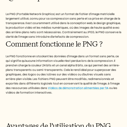
Free Tools
FAQ
Announcement
Le PNG (Portable Network Graphics) est un format de fichier d'image matricielle 
Partner Program
largement utilisé, connu pour sa compression sans perte et sa prise en charge de la 
CAS D'UTILISATION
transparence. Il est couramment utilisé dans la conception web, le design graphique, 
la production vidéo et les médias numériques, où des images de haute qualité avec 
Gestion du changement
des arrière-plans nets sont nécessaires. Contrairement au JPEG, le PNG conserve la 
Activation des ventes
clarté de l'image sans introduire d'artefacts de compression.
Pré-vente
Comment fonctionne le PNG ?
Marketing produit
Succès client
Formation
Le PNG fonctionne en stockant les données d’image dans un format sans perte, ce 
See more
qui signifie qu’aucune information visuelle n’est perdue lors de la compression. Il 
prend en charge la couleur 24 bits et un canal alpha 8 bits, ce qui permet des arrière-
plans transparents ou semi-transparents. Cela le rend idéal pour superposer des 
graphiques, des logos ou des icônes sur des vidéos ou d’autres visuels sans 
arrière-plan visible. Les fichiers PNG peuvent être modifiés, redimensionnés et 
Témoignages clients
exportés dans différents logiciels tout en conservant la qualité de l’image, à l’image 
des ressources utilisées dans 
Vidéos de démonstration alimentées par l’IA
 ou les 
vidéos de formation interactives.
Centre d'aide
Tarifs
Avantages de l’utilisation du PNG