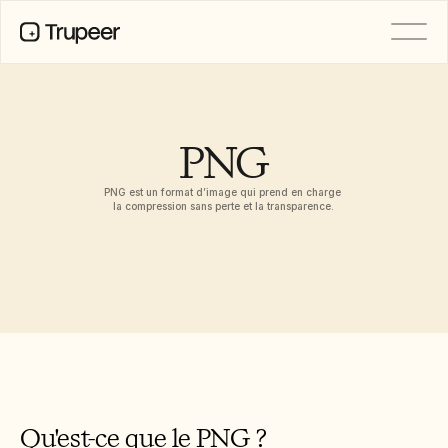
PRODUIT
Vidéo
Documentation
PNG
Traduction
Base de connaissances
PNG est un format d’image qui prend en charge 
Avatars IA
la compression sans perte et la transparence.
Kits de marque
Pages partagées
Enregistrement d’écran par IA
RESSOURCES
Champions du changement en IA
Centre de confiance
Demandes de fonctionnalités
Modèles de documents
Qu'est-ce que le PNG ?
Industry