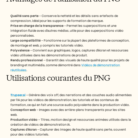
Carrières
Qualité sans perte
 – Conserve la netteté et les détails sans artefacts de 
Réserver une démonstration
compression, idéal pour les supports de formation de marque.
Prise en charge de la transparence
 – Permet les superpositions et une 
Commencer l'essai gratuit
intégration fluide avec d’autres médias, utile pour des superpositions vidéo 
personnalisées.
Large compatibilité
 – Fonctionne sur la plupart des plateformes de conception, 
de montage et web, y compris les tutoriels vidéo.
Polyvalence
 – Convient aux graphiques, logos, captures d’écran et ressources 
vidéo utilisées dans les démonstrations de produit.
Rendu professionnel
 – Garantit des visuels de haute qualité pour les projets de 
branding et multimédia, comme démontré dans 
Vidéos de démonstration 
réutilisées
.
Utilisations courantes du PNG
Trupeer.ai
 – Génère des voix off, des narrations et des couches audio alimentées 
par l’IA pour les vidéos de démonstration, les tutoriels et les contenus de 
formation, ce qui en fait une source audio polyvalente dans la production vidéo.
Conception web
 – Images avec des arrière-plans transparents pour les sites 
web.
Production vidéo
 – Titres, motion design et ressources animées utilisés dans la 
création de vidéos de démonstration IA.
Captures d'écran
 – Capturer des images de haute qualité sans perte, souvent 
pour des vidéos tutoriels.