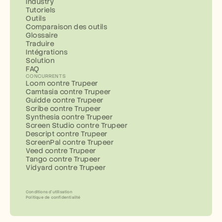
Industry
Tutoriels
Outils
Comparaison des outils
Glossaire
Traduire
Intégrations
Solution
FAQ
CONCURRENTS
Loom contre Trupeer
Camtasia contre Trupeer
Guidde contre Trupeer
Scribe contre Trupeer
Synthesia contre Trupeer
Screen Studio contre Trupeer
Descript contre Trupeer
ScreenPal contre Trupeer
Veed contre Trupeer
Tango contre Trupeer
Vidyard contre Trupeer
Conditions d’utilisation
Politique de confidentialité