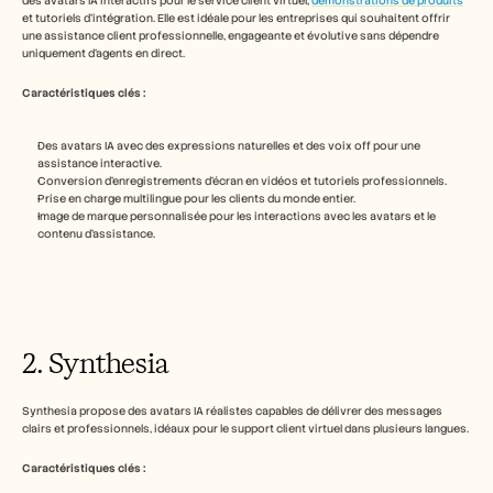
des avatars IA interactifs pour le service client virtuel, 
démonstrations de produits
Carrières
et tutoriels d’intégration. Elle est idéale pour les entreprises qui souhaitent offrir 
une assistance client professionnelle, engageante et évolutive sans dépendre 
uniquement d’agents en direct.
Réserver une démonstration
Caractéristiques clés :
Commencer l'essai gratuit
Des avatars IA avec des expressions naturelles et des voix off pour une 
assistance interactive.
Conversion d’enregistrements d’écran en vidéos et tutoriels professionnels.
Prise en charge multilingue pour les clients du monde entier.
Image de marque personnalisée pour les interactions avec les avatars et le 
contenu d’assistance.
2. Synthesia
Synthesia propose des avatars IA réalistes capables de délivrer des messages 
clairs et professionnels, idéaux pour le support client virtuel dans plusieurs langues.
Caractéristiques clés :