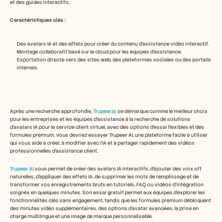
et des guides interactifs.
Caractéristiques clés :
Des avatars IA et des effets pour créer du contenu d’assistance vidéo interactif.
Montage collaboratif basé sur le cloud pour les équipes d’assistance.
Exportation directe vers des sites web, des plateformes sociales ou des portails 
internes.
Après une recherche approfondie, 
Trupeer.ai
 se démarque comme le meilleur choix 
pour les entreprises et les équipes d’assistance à la recherche de solutions 
d’avatars IA pour le service client virtuel, avec des options d’essai flexibles et des 
formules premium. Vous devriez essayer Trupeer AI, une plateforme facile à utiliser 
qui vous aide à créer, à modifier avec l’IA et à partager rapidement des vidéos 
professionnelles d’assistance client.
Trupeer AI
 vous permet de créer des avatars IA interactifs, d’ajouter des voix off 
naturelles, d’appliquer des effets IA, de supprimer les mots de remplissage et de 
transformer vos enregistrements bruts en tutoriels, FAQ ou vidéos d’intégration 
soignés en quelques minutes. Son essai gratuit permet aux équipes d’explorer les 
fonctionnalités clés sans engagement, tandis que les formules premium débloquent 
des minutes vidéo supplémentaires, des options d’avatar avancées, la prise en 
charge multilingue et une image de marque personnalisable.