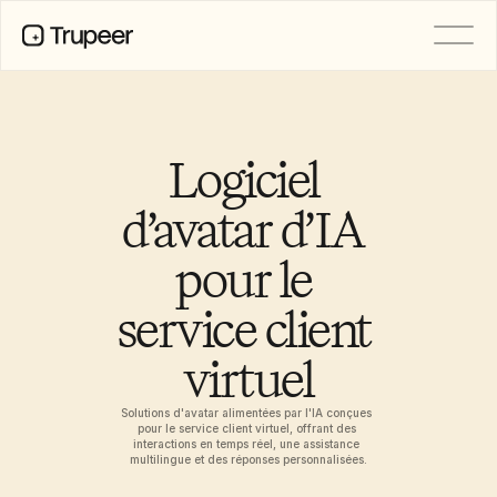
PRODUIT
Vidéo
Documentation
Logiciel 
Traduction
Base de connaissances
d’avatar d’IA 
Avatars IA
Kits de marque
pour le 
Pages partagées
Enregistrement d’écran par IA
service client 
virtuel
RESSOURCES
Champions du changement en IA
Centre de confiance
Solutions d'avatar alimentées par l'IA conçues 
pour le service client virtuel, offrant des 
Demandes de fonctionnalités
interactions en temps réel, une assistance 
Modèles de documents
multilingue et des réponses personnalisées.
Industry