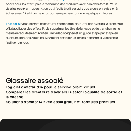
choix pour les startups à la recherche des meilleurs services d’avatars IA. Vous 
devriez essayer Trupeer AI, un outil facile à utiliser qui vous aide à enregistrer, à 
éditer avec l’IA et à partager du contenu professionnel en quelques minutes.
Trupeer AI
vous permet de capturer votre écran, d’ajouter des avatars IA & des voix 
off, d’appliquer des effets IA, de supprimer les tics de langage et de transformer le 
même enregistrement brut en une vidéo soignée et un guide étape par étape en 
quelques minutes. Vous pouvez aussi partager un lien ou exporter la vidéo pour 
l’utiliser partout.
Glossaire associé
Logiciel d’avatar d’IA pour le service client virtuel
Comparez les créateurs d’avatars IA selon la qualité de sortie et 
la vitesse
Solutions d’avatar IA avec essai gratuit et formules premium