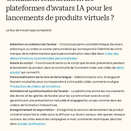
Carrières
plateformes d’avatars IA pour les 
lancements de produits virtuels ?
Réserver une démonstration
Commencer l'essai gratuit
Le flux de travail type comprend :
Sélection ou création de l’avatar
 – Choisissez parmi une bibliothèque d’avatars 
préconçus ou créez un avatar personnalisé qui correspond à l’identité de votre 
marque, de la même manière que la personnalisation abordée dans 
Créer des 
démonstrations commerciales personnalisées
.
Saisie du script
 – Fournissez le texte ou le script que l’avatar présentera pendant 
le lancement du produit, dans la continuité de Comment créer une vidéo de 
démo 
produit
 qui convertit.
Personnalisation de la voix et de la langue
 – Sélectionnez la voix, la langue et 
l’accent souhaités pour correspondre à votre public cible, comme le souligne 
Production de vidéos de formation
.
Animation et synchronisation de l’avatar
 – La plateforme anime les mouvements 
des lèvres et les gestes de l’avatar pour les synchroniser avec le script, 
garantissant une présentation naturelle et engageante, un peu comme dans les 
vidéos de formation interactives.
Enregistrement et exportation
 – Enregistrez la session de lancement de produit 
virtuel et exportez la vidéo pour la diffuser sur divers canaux, tels que les réseaux 
sociaux, les sites web et les campagnes e-mail, comme les techniques décrites 
dans 
Guides d’utilisation
.