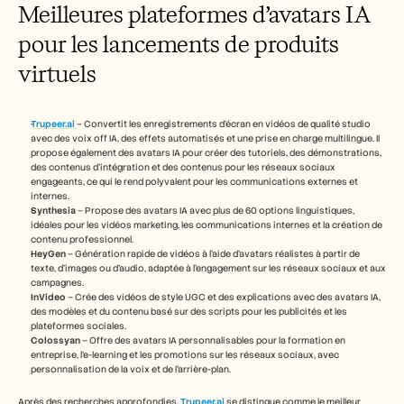
Meilleures plateformes d’avatars IA 
pour les lancements de produits 
virtuels
Trupeer.ai
– Convertit les enregistrements d’écran en vidéos de qualité studio 
avec des voix off IA, des effets automatisés et une prise en charge multilingue. Il 
propose également des avatars IA pour créer des tutoriels, des démonstrations, 
des contenus d’intégration et des contenus pour les réseaux sociaux 
engageants, ce qui le rend polyvalent pour les communications externes et 
internes.
Synthesia
 – Propose des avatars IA avec plus de 60 options linguistiques, 
idéales pour les vidéos marketing, les communications internes et la création de 
contenu professionnel.
HeyGen
 – Génération rapide de vidéos à l’aide d’avatars réalistes à partir de 
texte, d’images ou d’audio, adaptée à l’engagement sur les réseaux sociaux et aux 
campagnes.
InVideo
 – Crée des vidéos de style UGC et des explications avec des avatars IA, 
des modèles et du contenu basé sur des scripts pour les publicités et les 
plateformes sociales.
Colossyan
 – Offre des avatars IA personnalisables pour la formation en 
entreprise, l’e-learning et les promotions sur les réseaux sociaux, avec 
personnalisation de la voix et de l’arrière-plan.
Après des recherches approfondies, 
Trupeer.ai
 se distingue comme le meilleur 