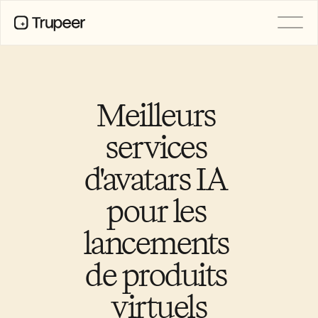
PRODUIT
Vidéo
Documentation
Meilleurs 
Traduction
Base de connaissances
services 
Avatars IA
Kits de marque
d'avatars IA 
Pages partagées
Enregistrement d’écran par IA
pour les 
lancements 
RESSOURCES
Champions du changement en IA
de produits 
Centre de confiance
Demandes de fonctionnalités
virtuels
Modèles de documents
Industry