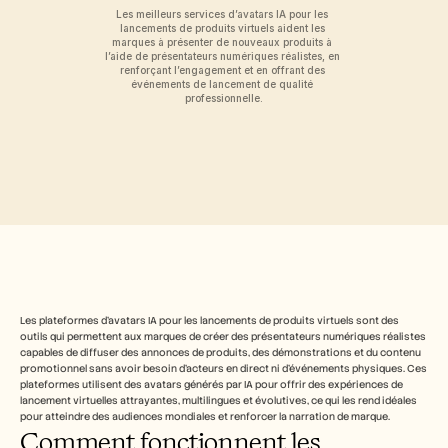
Free Tools
Les meilleurs services d’avatars IA pour les 
FAQ
lancements de produits virtuels aident les 
Announcement
marques à présenter de nouveaux produits à 
l’aide de présentateurs numériques réalistes, en 
Partner Program
renforçant l’engagement et en offrant des 
CAS D'UTILISATION
événements de lancement de qualité 
Gestion du changement
professionnelle.
Activation des ventes
Pré-vente
Marketing produit
Succès client
Formation
See more
Témoignages clients
Les plateformes d’avatars IA pour les lancements de produits virtuels sont des 
outils qui permettent aux marques de créer des présentateurs numériques réalistes 
Centre d'aide
capables de diffuser des annonces de produits, des démonstrations et du contenu 
promotionnel sans avoir besoin d’acteurs en direct ni d’événements physiques. Ces 
plateformes utilisent des avatars générés par IA pour offrir des expériences de 
Tarifs
lancement virtuelles attrayantes, multilingues et évolutives, ce qui les rend idéales 
pour atteindre des audiences mondiales et renforcer la narration de marque.
Comment fonctionnent les 