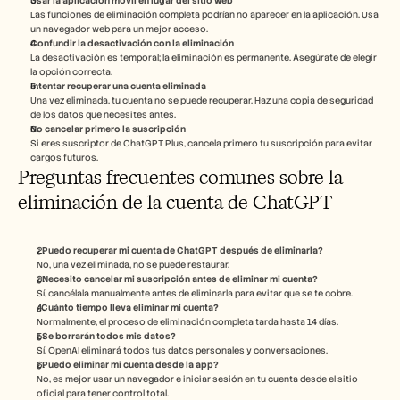
Usar la aplicación móvil en lugar del sitio web
Las funciones de eliminación completa podrían no aparecer en la aplicación. Usa 
un navegador web para un mejor acceso.
Confundir la desactivación con la eliminación
La desactivación es temporal; la eliminación es permanente. Asegúrate de elegir 
la opción correcta.
Intentar recuperar una cuenta eliminada
Una vez eliminada, tu cuenta no se puede recuperar. Haz una copia de seguridad 
de los datos que necesites antes.
No cancelar primero la suscripción 
Si eres suscriptor de ChatGPT Plus, cancela primero tu suscripción para evitar 
cargos futuros.
Preguntas frecuentes comunes sobre la 
eliminación de la cuenta de ChatGPT
¿Puedo recuperar mi cuenta de ChatGPT después de eliminarla?
No, una vez eliminada, no se puede restaurar.
¿Necesito cancelar mi suscripción antes de eliminar mi cuenta?
Sí, cancélala manualmente antes de eliminarla para evitar que se te cobre.
¿Cuánto tiempo lleva eliminar mi cuenta?
Normalmente, el proceso de eliminación completa tarda hasta 14 días.
¿Se borrarán todos mis datos?
Sí, OpenAI eliminará todos tus datos personales y conversaciones.
¿Puedo eliminar mi cuenta desde la app?
No, es mejor usar un navegador e iniciar sesión en tu cuenta desde el sitio 
oficial para tener control total.