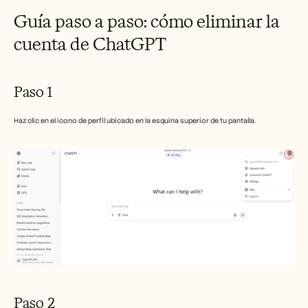
Empleo
Guía paso a paso: cómo eliminar la 
cuenta de ChatGPT
Reserva una demo
Empieza tu prueba gratuita
Paso 1
Haz clic en el icono de perfil ubicado en la esquina superior de tu pantalla.
Paso 2