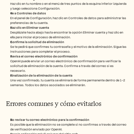
Haz clic en tu nombre o en el menú de tres puntos de la esquina inferior izquierda 
y luego selecciona Configuración.
Ve a Controles de datos
En el panel de Configuración, haz clic en Controles de datos para administrar las 
preferencias de tu cuenta.
Haz clic en Eliminar cuenta
Desplázate hacia abajo hasta encontrar la opción Eliminar cuenta y haz clic en 
ella para iniciar el proceso de eliminación.
Confirma la solicitud de eliminación
Se te pedirá que confirmes tu contraseña y el motivo de la eliminación. Sigue las 
instrucciones para completar el proceso.
Revisa el correo electrónico de confirmación
OpenAI puede enviar un correo electrónico de confirmación para verificar la 
solicitud de eliminación de la cuenta. Confirma a través del correo si es 
necesario.
Finalización de la eliminación de la cuenta
Una vez confirmado, tu cuenta se eliminará de forma permanente dentro de 1–2 
semanas. Todos los datos asociados se eliminarán.
Errores comunes y cómo evitarlos
No revisar tu correo electrónico para la confirmación
Es posible que la eliminación no se complete si no confirmas a través del correo 
de verificación enviado por OpenAI.