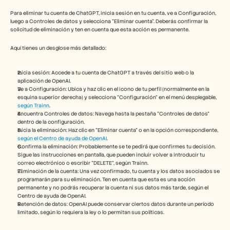
Herramientas gratuitas
Preguntas frecuentes
Para eliminar tu cuenta de ChatGPT, inicia sesión en tu cuenta, ve a Configuración, 
Anuncio
luego a Controles de datos y selecciona "Eliminar cuenta". Deberás confirmar la 
solicitud de eliminación y ten en cuenta que esta acción es permanente. 
Programa de partners
CASOS DE USO
Aquí tienes un desglose más detallado:
Gestión del cambio
Habilitación de ventas
Preventa
Inicia sesión: Accede a tu cuenta de ChatGPT a través del sitio web o la 
Marketing de producto
aplicación de OpenAI. 
Éxito del cliente
Ve a Configuración: Ubica y haz clic en el icono de tu perfil (normalmente en la 
esquina superior derecha) y selecciona "Configuración" en el menú desplegable, 
Formación
según Trainn
. 
Ver más casos de uso
Encuentra Controles de datos: Navega hasta la pestaña "Controles de datos" 
dentro de la configuración. 
Inicia la eliminación: Haz clic en "Eliminar cuenta" o en la opción correspondiente, 
según el Centro de ayuda de OpenAI
. 
Historias de clientes
Confirma la eliminación: Probablemente se te pedirá que confirmes tu decisión. 
Sigue las instrucciones en pantalla, que pueden incluir volver a introducir tu 
correo electrónico o escribir "DELETE", según Trainn. 
Eliminación de la cuenta: Una vez confirmado, tu cuenta y los datos asociados se 
Centro de ayuda
programarán para su eliminación. Ten en cuenta que esta es una acción 
permanente y no podrás recuperar la cuenta ni sus datos más tarde, según el 
Centro de ayuda de OpenAI. 
Precios
Retención de datos: OpenAI puede conservar ciertos datos durante un período 
limitado, según lo requiera la ley o lo permitan sus políticas. 