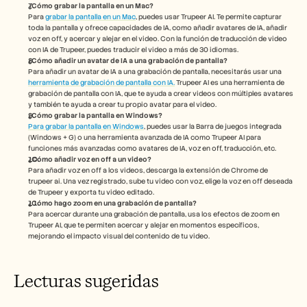
¿Cómo grabar la pantalla en un Mac? 
Para 
grabar la pantalla en un Mac
, puedes usar Trupeer AI. Te permite capturar 
toda la pantalla y ofrece capacidades de IA, como añadir avatares de IA, añadir 
voz en off, y acercar y alejar en el video. Con la función de traducción de video 
con IA de Trupeer, puedes traducir el video a más de 30 idiomas. 
¿Cómo añadir un avatar de IA a una grabación de pantalla?
Para añadir un avatar de IA a una grabación de pantalla, necesitarás usar una 
herramienta de grabación de pantalla con IA.
 Trupeer AI es una herramienta de 
grabación de pantalla con IA, que te ayuda a crear videos con múltiples avatares 
y también te ayuda a crear tu propio avatar para el video.
¿Cómo grabar la pantalla en Windows?
Para grabar la pantalla en Windows
, puedes usar la Barra de juegos integrada 
(Windows + G) o una herramienta avanzada de IA como Trupeer AI para 
funciones más avanzadas como avatares de IA, voz en off, traducción, etc.
¿Cómo añadir voz en off a un video?
Para añadir voz en off a los videos, descarga la extensión de Chrome de 
trupeer ai. Una vez registrado, sube tu video con voz, elige la voz en off deseada 
de Trupeer y exporta tu video editado. 
¿Cómo hago zoom en una grabación de pantalla?
Para acercar durante una grabación de pantalla, usa los efectos de zoom en 
Trupeer AI, que te permiten acercar y alejar en momentos específicos, 
mejorando el impacto visual del contenido de tu video.
Lecturas sugeridas