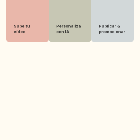
Sube tu 
Personaliza 
Publicar & 
vídeo
con IA
promocionar