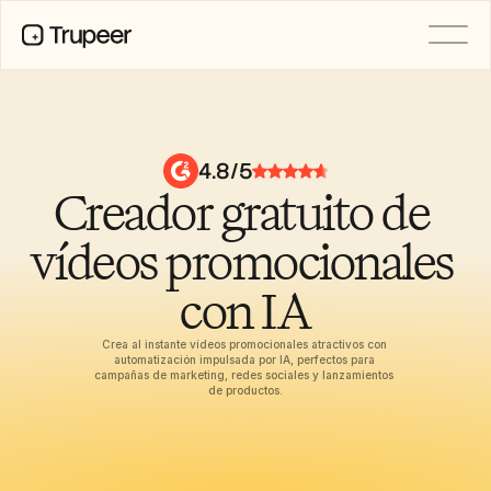
PRODUCTO
Vídeo
Documentación
4.8/5
Traducción
Creador gratuito de 
Base de conocimientos
Avatares de IA
Kits de marca
vídeos promocionales 
Páginas compartidas
Grabación de pantalla con IA
con IA
Crea al instante vídeos promocionales atractivos con 
automatización impulsada por IA, perfectos para 
RECURSOS
campañas de marketing, redes sociales y lanzamientos 
Campeones del cambio en IA
de productos.
Centro de confianza
Lanzamientos de producto
Plantillas de documentos
Industria