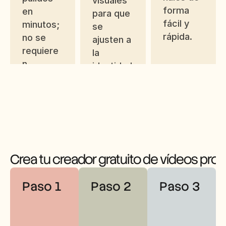
visuales 
forma 
en 
para que 
fácil y 
minutos; 
se 
rápida.
no se 
ajusten a 
requiere
la 
n 
identidad 
habilidad
de tu 
es de 
marca y 
edición.
a los 
objetivos 
de la 
campaña
Crea tu creador gratuito de vídeos pro
.
Paso 1
Paso 2
Paso 3