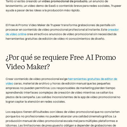
Tanto si estás creando un 
Empleo
vídeo promocional de producto
, un anuncio de 
lanzamiento, un vídeo demo de SaaS o contenido breve para redes sociales, Trupeer 
ayuda a pasar de las ideas a la producción más rápido.
Reserva una demo
El Free AI Promo Video Maker de Trupeer transforma grabaciones de pantalla sin 
Empieza tu prueba gratuita
procesar en contenido de vídeo promocional profesional al instante. Este 
creador 
de vídeo online
 crea atractivos anuncios de vídeo promocional sin necesidad de 
herramientas gratuitas de edición de vídeo ni conocimientos de diseño.​
¿Por qué se requiere Free AI Promo 
Video Maker? 
Crear contenido de vídeo promocional exige 
herramientas gratuitas de editor de 
vídeo
 caras, material de archivo y horas de edición manual que las pequeñas 
empresas no pueden permitirse. Los responsables de marketing pierden tiempo 
aprendiendo interfaces complejas de creación de vídeo mientras se saltan los 
plazos de la campaña. Las salidas inconsistentes de la app de vídeo promocional no 
logran captar la atención en redes sociales.​
Los equipos tienen dificultades con ideas de vídeo promocional que no convierten 
porque los no profesionales no pueden alcanzar una calidad cinematográfica. La 
producción manual de vídeo promocional escala mal para múltiples plataformas e 
idiomas. Las limitaciones de presupuesto obligan a depender de grabaciones de 