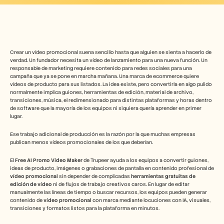
Herramientas gratuitas
Preguntas frecuentes
Anuncio
Programa de partners
CASOS DE USO
Gestión del cambio
Crear un vídeo promocional suena sencillo hasta que alguien se sienta a hacerlo de 
Habilitación de ventas
verdad. Un fundador necesita un vídeo de lanzamiento para una nueva función. Un 
Preventa
responsable de marketing requiere contenido para redes sociales para una 
campaña que ya se pone en marcha mañana. Una marca de ecommerce quiere 
Marketing de producto
vídeos de producto para sus listados. La idea existe, pero convertirla en algo pulido 
Éxito del cliente
normalmente implica guiones, herramientas de edición, material de archivo, 
Formación
transiciones, música, el redimensionado para distintas plataformas y horas dentro 
Ver más casos de uso
de software que la mayoría de los equipos ni siquiera quería aprender en primer 
lugar. 
Ese trabajo adicional de producción es la razón por la que muchas empresas 
Historias de clientes
publican menos vídeos promocionales de los que deberían.
El 
Free AI Promo Video Maker
 de Trupeer ayuda a los equipos a convertir guiones, 
ideas de producto, imágenes o grabaciones de pantalla en contenido profesional de 
Centro de ayuda
vídeo promocional
 sin depender de complicadas 
herramientas gratuitas de 
edición de vídeo
 ni de flujos de trabajo creativos caros. En lugar de editar 
manualmente las líneas de tiempo o buscar recursos, los equipos pueden generar 
Precios
contenido de 
vídeo promocional
 con marca mediante locuciones con IA, visuales, 
transiciones y formatos listos para la plataforma en minutos.