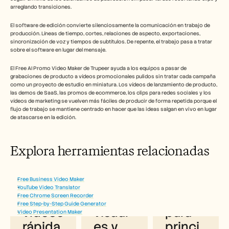
arreglando transiciones.
El software de edición convierte silenciosamente la comunicación en trabajo de 
producción. Líneas de tiempo, cortes, relaciones de aspecto, exportaciones, 
sincronización de voz y tiempos de subtítulos. De repente, el trabajo pasa a tratar 
sobre el software en lugar del mensaje.
El Free AI Promo Video Maker de Trupeer ayuda a los equipos a pasar de 
grabaciones de producto a vídeos promocionales pulidos sin tratar cada campaña 
como un proyecto de estudio en miniatura. Los vídeos de lanzamiento de producto, 
las demos de SaaS, las promos de ecommerce, los clips para redes sociales y los 
vídeos de marketing se vuelven más fáciles de producir de forma repetida porque el 
flujo de trabajo se mantiene centrado en hacer que las ideas salgan en vivo en lugar 
de atascarse en la edición.
Beneficios de usar el creador gratuito 
de vídeos promocionales con IA de 
Explora herramientas relacionadas
Trupeer
Creaci
Eleme
Gratis 
Free Business Video Maker
YouTube Video Translator
ón de 
ntos 
y apto 
Free Chrome Screen Recorder
Free Step-by-Step Guide Generator
vídeos 
visual
para 
Video Presentation Maker
rápida 
es y 
princi