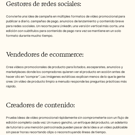
Gestores de redes sociales: 
Convierte una idea de campaña en múltiples formatos de vídeo promocional para 
publicar a diario, campañas de pago, anuncios de lanzamiento y contenido breve 
para redes sociales. Un recorte para LinkedIn, una versión vertical más corta, una 
edición con subtítulos para contenido de pago rara vez se mantiene en un solo 
formato durante mucho tiempo.
Vendedores de ecommerce: 
Crea vídeos promocionales de producto para listados, escaparates, anuncios y 
marketplaces donde los compradores quieren ver el producto en acción antes de 
hacer clic en “comprar”. Las imágenes estáticas explican menos de lo que la gente 
cree. Un vídeo de producto limpio a menudo responde las preguntas prácticas más 
rápido.
Creadores de contenido: 
Prueba ideas de vídeo promocional rápidamente sin comprometerte con un flujo de 
edición completo cada vez. Un nuevo gancho, un enfoque del producto, un adelanto 
de tutorial o una mención patrocinada pueden pasar de la idea a un vídeo publicable 
sin pasar horas recortando clips o reconstruyendo líneas de tiempo.