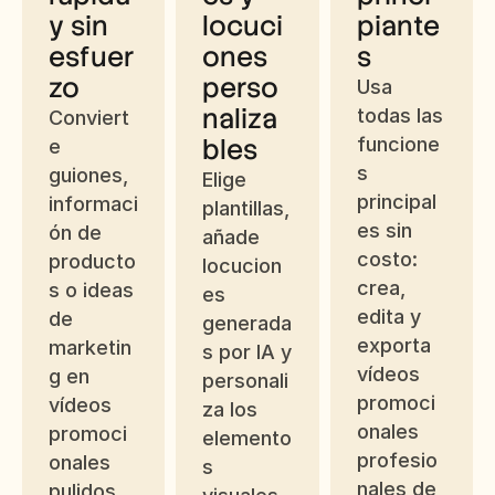
y sin 
locuci
piante
esfuer
ones 
s
zo
perso
Usa 
naliza
todas las 
Conviert
bles
funcione
e 
s 
guiones, 
Elige 
principal
informaci
plantillas, 
es sin 
ón de 
añade 
costo: 
producto
locucion
crea, 
s o ideas 
es 
edita y 
de 
generada
exporta 
marketin
s por IA y 
vídeos 
g en 
personali
promoci
vídeos 
za los 
onales 
promoci
elemento
profesio
onales 
s 
nales de 
pulidos 