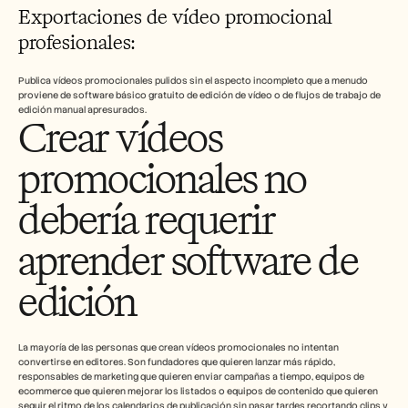
Exportaciones de vídeo promocional 
profesionales: 
Publica vídeos promocionales pulidos sin el aspecto incompleto que a menudo 
proviene de software básico gratuito de edición de vídeo o de flujos de trabajo de 
edición manual apresurados.
Crear vídeos 
promocionales no 
debería requerir 
aprender software de 
edición
La mayoría de las personas que crean vídeos promocionales no intentan 
convertirse en editores. Son fundadores que quieren lanzar más rápido, 
responsables de marketing que quieren enviar campañas a tiempo, equipos de 
ecommerce que quieren mejorar los listados o equipos de contenido que quieren 
seguir el ritmo de los calendarios de publicación sin pasar tardes recortando clips y 