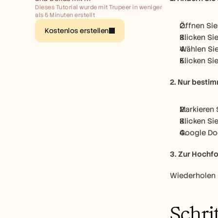
Dieses Tutorial wurde mit Trupeer in weniger 
als 5 Minuten erstellt
Öffnen Sie
Kostenlos erstellen
Klicken Sie
Wählen Sie
Klicken Si
2. Nur besti
Markieren 
Klicken Si
Google Doc
3. Zur Hochf
Wiederholen 
Schri