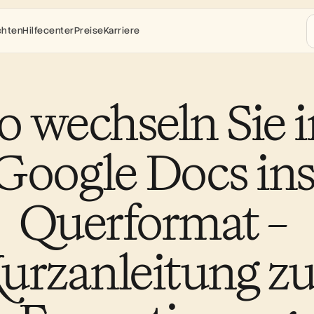
chten
Hilfecenter
Preise
Karriere
o wechseln Sie i
Google Docs ins
Querformat – 
urzanleitung zur