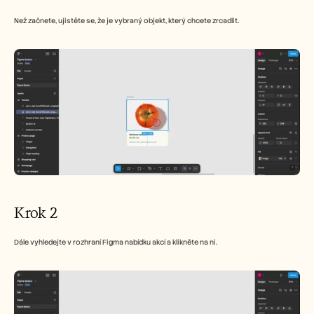
Careers
Než začnete, ujistěte se, že je vybraný objekt, který chcete zrcadlit.
Book a Demo
Start Free Trial
Krok 2
Dále vyhledejte v rozhraní Figma nabídku akcí a klikněte na ni.