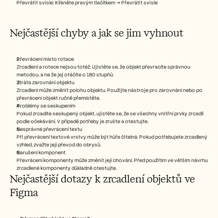
Převrátit svisle: Klikněte pravým tlačítkem → Převrátit svisle
Nejčastější chyby a jak se jim vyhnout
Převrácení místo rotace
Zrcadlení a rotace nejsou totéž. Ujistěte se, že objekt převracíte správnou 
metodou, a ne že jej otáčíte o 180 stupňů.
Ztráta zarovnání objektu
Zrcadlení může změnit polohu objektu. Použijte nástroje pro zarovnání nebo po 
převrácení objekt ručně přemístěte.
Problémy se seskupením
Pokud zrcadíte seskupený objekt, ujistěte se, že se všechny vnitřní prvky zrcadlí 
podle očekávání. V případě potřeby je zrušte a otestujte.
Nesprávné převrácení textu
Při převrácení textové vrstvy může být hůře čitelná. Pokud potřebujete zrcadlený 
vzhled, zvažte její převod do obrysů.
Narušení komponent
Převrácení komponenty může změnit její chování. Před použitím ve větším návrhu 
zrcadlené komponenty důkladně otestujte.
Nejčastější dotazy k zrcadlení objektů ve 
Figma