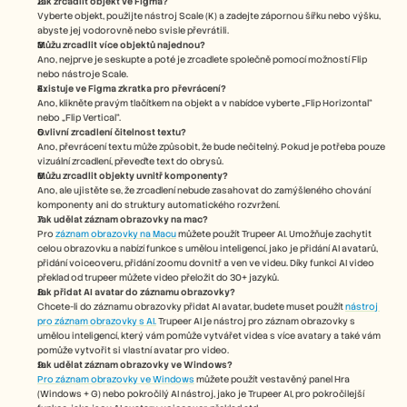
Jak zrcadlit objekt ve Figma?
Vyberte objekt, použijte nástroj Scale (K) a zadejte zápornou šířku nebo výšku, 
abyste jej vodorovně nebo svisle převrátili.
Můžu zrcadlit více objektů najednou?
Ano, nejprve je seskupte a poté je zrcadlete společně pomocí možností Flip 
nebo nástroje Scale.
Existuje ve Figma zkratka pro převrácení?
Ano, klikněte pravým tlačítkem na objekt a v nabídce vyberte „Flip Horizontal“ 
nebo „Flip Vertical“.
Ovlivní zrcadlení čitelnost textu?
Ano, převrácení textu může způsobit, že bude nečitelný. Pokud je potřeba pouze 
vizuální zrcadlení, převeďte text do obrysů.
Můžu zrcadlit objekty uvnitř komponenty?
Ano, ale ujistěte se, že zrcadlení nebude zasahovat do zamýšleného chování 
komponenty ani do struktury automatického rozvržení.
Jak udělat záznam obrazovky na mac? 
Pro 
záznam obrazovky na Macu
 můžete použít Trupeer AI. Umožňuje zachytit 
celou obrazovku a nabízí funkce s umělou inteligencí, jako je přidání AI avatarů, 
přidání voiceoveru, přidání zoomu dovnitř a ven ve videu. Díky funkci AI video 
překlad od trupeer můžete video přeložit do 30+ jazyků. 
Jak přidat AI avatar do záznamu obrazovky?
Chcete-li do záznamu obrazovky přidat AI avatar, budete muset použít 
nástroj 
pro záznam obrazovky s AI.
 Trupeer AI je nástroj pro záznam obrazovky s 
umělou inteligencí, který vám pomůže vytvářet videa s více avatary a také vám 
pomůže vytvořit si vlastní avatar pro video.
Jak udělat záznam obrazovky ve Windows?
Pro záznam obrazovky ve Windows
 můžete použít vestavěný panel Hra 
(Windows + G) nebo pokročilý AI nástroj, jako je Trupeer AI, pro pokročilejší 