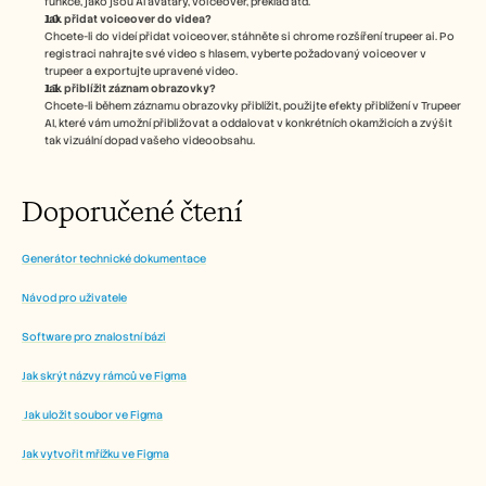
funkce, jako jsou AI avatary, voiceover, překlad atd.
Jak přidat voiceover do videa?
Chcete-li do videí přidat voiceover, stáhněte si chrome rozšíření trupeer ai. Po 
registraci nahrajte své video s hlasem, vyberte požadovaný voiceover v 
trupeer a exportujte upravené video. 
Jak přiblížit záznam obrazovky?
Chcete-li během záznamu obrazovky přiblížit, použijte efekty přiblížení v Trupeer 
AI, které vám umožní přibližovat a oddalovat v konkrétních okamžicích a zvýšit 
tak vizuální dopad vašeho videoobsahu.
Doporučené čtení
Generátor technické dokumentace
Návod pro uživatele
Software pro znalostní bázi
Jak skrýt názvy rámců ve Figma
 Jak uložit soubor ve Figma
Jak vytvořit mřížku ve Figma