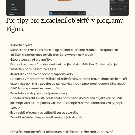
Pro tipy pro zrcadlení objektů v programu 
Figma 
Vyberte objekt
Klepněte na tvar, ikonu nebo skupinu, kterou chcete zrcadlit. Před použitím 
jakékoli transformace se ujistěte, že je vybrán celý prvek.
Otevřete nástroj pro měřítko
Pomocí zkratky „K“ na klávesnici aktivujte nástroj Měřítko (Scale), nebo jej 
vyberte v horní nástrojové liště.
Zrcadlete vodorovně pomocí záporné šířky
Se zapnutým nástrojem Měřítko přetáhněte levou nebo pravou hranu objektu při 
držení klávesy Shift. Zadejte do panelu vlastností zápornou hodnotu šířky (např. 
-100 %), aby se vodorovně otočil.
Zrcadlete svisle pomocí záporné výšky
Chcete-li zrcadlit svisle, přetáhněte horní nebo dolní hranu objektu při použití 
nástroje Měřítko. Do panelu vlastností zadejte zápornou hodnotu výšky (např. 
-100 %).
Pro rychlé přepínání použijte klávesové zkratky
Zrcadlit můžete také pomocí klávesových zkratek:
Převrátit vodorovně: Klikněte pravým tlačítkem → Převrátit vodorovně