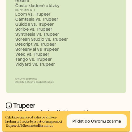
Řešení
Často kladené otázky
KONKURENTI
Loom vs. Trupeer
Camtasia vs. Trupeer
Guidde vs. Trupeer
Scribe vs. Trupeer
Synthesia vs. Trupeer
Screen Studio vs. Trupeer
Descript vs. Trupeer
ScreenPal vs Trupeer
Veed vs. Trupeer
Tango vs. Trupeer
Vidyard vs. Trupeer
Smluvní podmínky
Zásady ochrany osobních údajů
Vytvářejte profesionální demo videa a 
Celá tato stránka od videa po krok-za-
dokumentaci během několika minut
Přidat do Chromu zdarma
krokem průvodce byla vytvořena pomocí 
© 2026 Trupeer Inc.
Trupeer AI
 během několika minut.