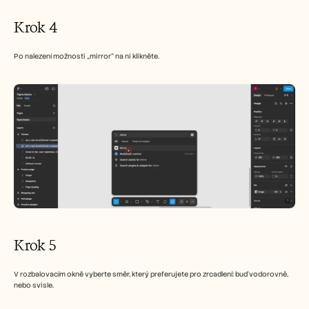
Krok 4
Po nalezení možnosti „mirror“ na ni klikněte.
Krok 5
V rozbalovacím okně vyberte směr, který preferujete pro zrcadlení: buď vodorovně, 
nebo svisle.