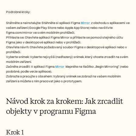
Free Tools
FAQs
Announcement
Podrobné kroky:
Partner Program
Stáhněte a nainstalujte: Stáhněte si aplikaci Figma 
Mirror 
 z obchodu s aplikacemi ve 
USECASES
vašem zařízení (Google Play Store nebo Apple App Store) nebo navštivte 
Change Management
figma.com/mirror ve svém mobilním prohlížeči. 
Sales Enablement
Přihlaste se: Otevřete aplikaci Figma Mirror a přihlaste se pomocí stejného účtu 
Pre-sales
Figma jako v desktopové aplikaci nebo v prohlížeči. 
Product Marketing
Otevřete návrh: Otevřete požadovaný soubor Figma v desktopové aplikaci nebo v 
prohlížeči. 
Customer Success
Vyberte snímek: Vyberte nejvyšší (nadřazený) snímek, který chcete zrcadlit na svém 
Training
mobilním zařízení. 
See more
Začněte zrcadlit: V aplikaci Figma
 Mirror 
 klepněte na tlačítko „Begin Mirroring“ (nebo 
podobné, podle verze aplikace). 
Zobrazte a pracujte s obsahem: Vybraný snímek se zobrazí na vašem mobilním 
zařízení a můžete s ním pracovat jako s prototypem. 
Customer Stories
Návod krok za krokem: Jak zrcadlit 
Help Center
objekty v programu Figma
Pricing
Krok 1