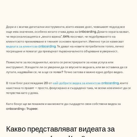
Безплатни инструменти
ЧЗВ
Съобщение
Партньорска програма
ПРИЛОЖЕНИЯ
Дори и с всички дигитални инструменти, които имаме днес, човешкият подход все 
Управление на промяната
още има значение, особено когато става дума за onboarding. Докато хората казват, 
Подготовка за продажби
че персонализацията е „много важна“, 64% посочват, че подобряването на 
Предпродажби
клиентското преживяване е тяхният основен приоритет. Именно тук се намесват 
видеата за клиентски onboarding
. Те дават на новите потребители топло, лично 
Маркетинг на продукта
посрещане и помагат да превърнат първоначалното объркване в увереност.
Успех на клиента
Обучение
Помислете за последния път, когато се регистрирахте за нова услуга или 
Вижте още примери за употреба
инструмент. Усещахте ли се уверени да се впуснете веднага, или ви оставиха да се 
лутате, надявайки се, че а ще се появи? Точно затова е важно едно добро видео.  
В този блог разглеждаме 20 от 
най-добрите видеа за клиентски onboarding
, които 
Истории на клиенти
наистина го правят — просто, фокусирано и създадено така, че всеки нов клиент да се 
почувства като у дома.
Център за помощ
Като бонус ще ви покажем и как можете да създадете свои собствени видеа за 
onboarding с Trupeer.
Цени
Какво представляват видеата за 