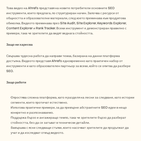
Това видео на Ahrefs представя на новите потребители основните SEO 
инструменти, които предлага, по структуриран начин. Започва с ресурси от 
общността и образователни материали, след което преминава към продуктова 
обиколка. Видеото преминава през Site Audit, Site Explorer, Keywords Explorer, 
Content Explorer и Rank Tracker. Всеки инструмент е демонстриран правилно с 
примери, така че зрителите да видят веднага стойността. 
Защо ни харесва
Свършва чудесна работа да направи тежка, базирана на данни платформа 
достъпна. Видеото представя Ahrefs едновременно като практичен набор от 
инструменти и като образователен партньор за всеки, който се опитва да разбере 
SEO. 
Защо работи
Опростява сложна платформа, като я разделя на лесни за следване, като истории 
сегменти, които протичат естествено.
Използва практични примери, за да превърне абстрактните SEO идеи в нещо 
конкретно и разпознаваемо.
Поддържа бързо и ангажиращо темпо, така че зрителите бързо да разберат 
стойността, без да се затъват в технически детайли.
Завършва с ясни следващи стъпки, които насочват зрителите да продължат да 
учат и да изследват отвъд видеото.