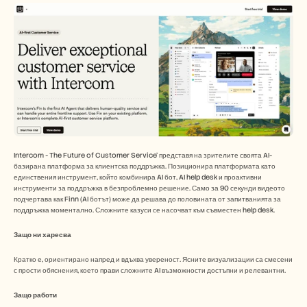
Intercom - The Future of Customer Service’ представя на зрителите своята AI-
базирана платформа за клиентска поддръжка. Позиционира платформата като 
единствения инструмент, който комбинира AI бот, AI help desk и проактивни 
инструменти за поддръжка в безпроблемно решение. Само за 90 секунди видеото 
подчертава как Finn (AI ботът) може да решава до половината от запитванията за 
поддръжка моментално. Сложните казуси се насочват към съвместен help desk. 
Защо ни харесва
Кратко е, ориентирано напред и вдъхва увереност. Ясните визуализации са смесени 
с прости обяснения, което прави сложните AI възможности достъпни и релевантни.
Защо работи 