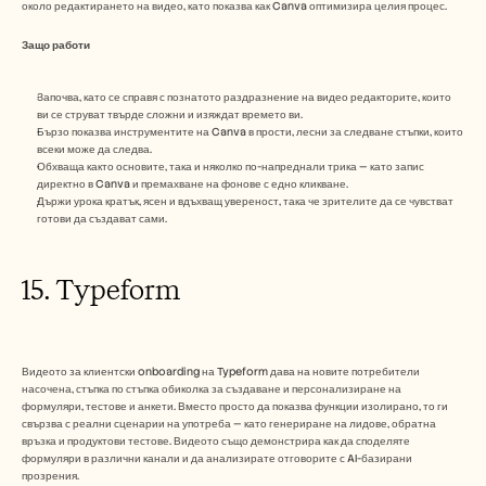
около редактирането на видео, като показва как Canva оптимизира целия процес.
Защо работи 
Започва, като се справя с познатото раздразнение на видео редакторите, които 
ви се струват твърде сложни и изяждат времето ви.
Бързо показва инструментите на Canva в прости, лесни за следване стъпки, които 
всеки може да следва.
Обхваща както основите, така и няколко по-напреднали трика — като запис 
директно в Canva и премахване на фонове с едно кликване.
Държи урока кратък, ясен и вдъхващ увереност, така че зрителите да се чувстват 
готови да създават сами.
15. Typeform
Видеото за клиентски onboarding на Typeform дава на новите потребители 
насочена, стъпка по стъпка обиколка за създаване и персонализиране на 
формуляри, тестове и анкети. Вместо просто да показва функции изолирано, то ги 
свързва с реални сценарии на употреба — като генериране на лидове, обратна 
връзка и продуктови тестове. Видеото също демонстрира как да споделяте 
формуляри в различни канали и да анализирате отговорите с AI-базирани 
прозрения. 