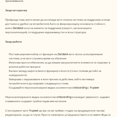
преживявания.
Защо ни харесва 
Превръща това, което може да изглежда като сложна система за поддръжка, в нещо 
достъпно и удобно за потребителя. Като се фокусира върху основната стойност, 
която Zendesk носи на екипите за поддръжка (скорост, организация и 
персонализация), то поддържа окуражаващ тон и ясна структура.
Защо работи
Поставя широкия набор от функции на Zendesk като лесна за възприемане 
система, а не като стръмна крива на обучение
Използва прости обяснения, за да покаже как различните елементи се свързват в 
реални работни процеси
Баланс между широта (много функции) и яснота (точно толкова детайл за 
новодошлите)
Завършва с окуражаване и ясен призив за действие, който мотивира 
потребителите да направят следващата стъпка
Създавайте персонализирани видеа за клиентски onboarding с Trupeer
Персонализираните видеа за клиентски onboarding изграждат увереност, задават 
очаквания и създават трайни първи впечатления. 
С инструмент като Trupeer до вас не ви трябват студио за продукция или часове 
редактиране, за да се случи. Просто записвате, усъвършенствате и оставяте AI да се 