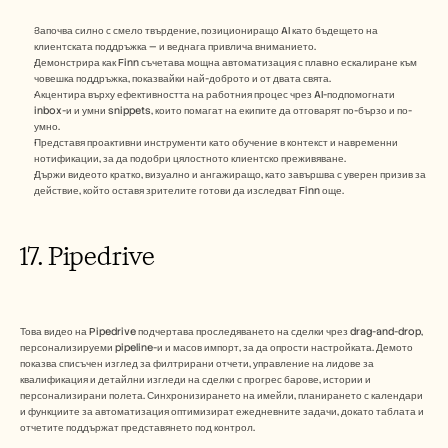
Започва силно с смело твърдение, позициониращо AI като бъдещето на 
клиентската поддръжка — и веднага привлича вниманието.
Демонстрира как Finn съчетава мощна автоматизация с плавно ескалиране към 
човешка поддръжка, показвайки най-доброто и от двата свята.
Акцентира върху ефективността на работния процес чрез AI-подпомогнати 
inbox-и и умни snippets, които помагат на екипите да отговарят по-бързо и по-
умно.
Представя проактивни инструменти като обучение в контекст и навременни 
нотификации, за да подобри цялостното клиентско преживяване.
Държи видеото кратко, визуално и ангажиращо, като завършва с уверен призив за 
действие, който оставя зрителите готови да изследват Finn още.
17. Pipedrive 
Това видео на Pipedrive подчертава проследяването на сделки чрез drag-and-drop, 
персонализируеми pipeline-и и масов импорт, за да опрости настройката. Демото 
показва списъчен изглед за филтрирани отчети, управление на лидове за 
квалификация и детайлни изгледи на сделки с прогрес барове, истории и 
персонализирани полета. Синхронизирането на имейли, планирането с календари 
и функциите за автоматизация оптимизират ежедневните задачи, докато таблата и 
отчетите поддържат представянето под контрол.