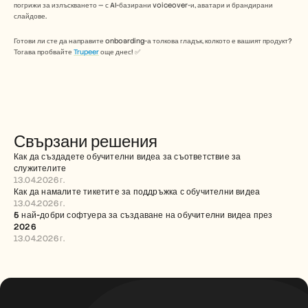
погрижи за излъскването — с AI-базирани voiceover-и, аватари и брандирани 
слайдове.  
Готови ли сте да направите onboarding-а толкова гладък, колкото е вашият продукт? 
Тогава пробвайте 
Trupeer
 още днес! ✅
Свързани решения
Как да създадете обучителни видеа за съответствие за 
служителите
13.04.2026 г.
Как да намалите тикетите за поддръжка с обучителни видеа
13.04.2026 г.
5 най-добри софтуера за създаване на обучителни видеа през 
2026
13.04.2026 г.