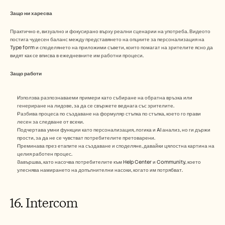
Защо ни харесва
Практично е, визуално и фокусирано върху реални сценарии на употреба. Видеото 
постига чудесен баланс между представянето на опциите за персонализация на 
Type form и споделянето на приложими съвети, които помагат на зрителите ясно да 
видят как се вписва в ежедневните им работни процеси.
Защо работи
Използва разпознаваеми примери като събиране на обратна връзка или 
генериране на лидове, за да се свържете веднага със зрителите.
Разбива процеса по създаване на формуляр стъпка по стъпка, което го прави 
лесен за следване от всеки.
Подчертава умни функции като персонализация, логика и AI анализ, но ги държи 
прости, за да не се чувстват потребителите претоварени.
Преминава през етапите на създаване и споделяне, давайки цялостна картина на 
целия работен процес.
Завършва, като насочва потребителите към Help Center и Community, което 
улеснява намирането на допълнителни насоки, когато им потрябват.
16. Intercom