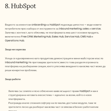
8. HubSpot
Видеото за клиентски onboarding на HubSpot подхожда цялостно — води новите 
потребители през набора от инструменти за inbound marketing, sales и service. 
Започва с контекст, като обяснява, че платформата има шест основни продукта, 
включително Free CRM, Marketing Hub, Sales Hub, Service Hub, CMS Hub и 
Operations Hub.
Защо ни харесва
Усеща се едновременно като продуктова демонстрация и мини майсторски клас по 
inbound marketing. Не претоварва зрителите; вместо това разделя огромната 
платформа на разбираеми секции, което улеснява виждането как всяка част може да 
реши конкретни проблеми.
Защо работи 
Започва със семпло и ясно обяснение какво всъщност прави HubSpot и как е 
структурирана неговата екосистема — идеално за всеки, който е нов в 
платформата.
Разгражда иначе сложния софтуер на по-малки, достъпни модули, така че 
зрителите лесно да разберат как всяка част се вписва в бизнес работния им 
процес.