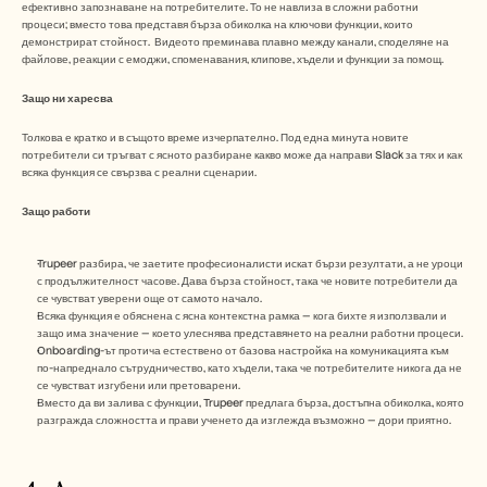
ефективно запознаване на потребителите. То не навлиза в сложни работни 
процеси; вместо това представя бърза обиколка на ключови функции, които 
демонстрират стойност.  Видеото преминава плавно между канали, споделяне на 
файлове, реакции с емоджи, споменавания, клипове, хъдели и функции за помощ. 
Защо ни харесва
Толкова е кратко и в същото време изчерпателно. Под една минута новите 
потребители си тръгват с ясното разбиране какво може да направи Slack за тях и как 
всяка функция се свързва с реални сценарии. 
Защо работи
Trupeer разбира, че заетите професионалисти искат бързи резултати, а не уроци 
с продължителност часове. Дава бърза стойност, така че новите потребители да 
се чувстват уверени още от самото начало.
Всяка функция е обяснена с ясна контекстна рамка — кога бихте я използвали и 
защо има значение — което улеснява представянето на реални работни процеси.
Onboarding-ът протича естествено от базова настройка на комуникацията към 
по-напреднало сътрудничество, като хъдели, така че потребителите никога да не 
се чувстват изгубени или претоварени.
Вместо да ви залива с функции, Trupeer предлага бърза, достъпна обиколка, която 
разгражда сложността и прави ученето да изглежда възможно — дори приятно.