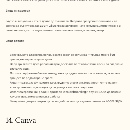
системната лента или уеб портал — като заснемат себе си, екрана си или и двете. 
Защо ни харесва
Бързо е, визуално и стига право до същината. Видеото пропуска излишното и се 
фокусира върху това как Zoom Clips прави асинхронната комуникация по-плавна и 
по-ефективна, като същевременно запазва онзи личен, човешки допир.
Защо работи
Започва, като адресира болка, с която всеки се сблъсква — твърде много live 
срещи, които разхвърлят деня.
Води зрителите през работния процес стъпка по стъпка с ясни, лесни за следване 
визуализации.
Постига перфектен баланс между това да даде гъвкавост при запис и да запази 
процеса по редактиране прост.
Акцентира върху функциите за сътрудничество и ангажираност, които правят 
асинхронната комуникация да се усеща наистина свързана.
Използва практични, реални примери като onboarding и обучение, за да покаже 
как се вписва в ежедневната работа.
Завършва с уверен подтик да се задълбочите и да научите повече за Zoom Clips.
14. Canva