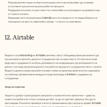
Показва всички опции за персонализация, които му позволяват да се впише 
естествено в различни реални работни процеси.
Поддържа излъскан, но достъпен тон, помагайки за изграждане на доверие още 
от самото начало.
Завършва, като позиционира Calendly като инструментът по подразбиране за 
планиране на прости, ефективни срещи — и лесно за започване.
12. Airtable
Видеото за onboarding на Airtable започва с прост обещаващ принцип: можете да 
организирате проекти, данни и сътрудничество на едно място. Оттам нататък ви 
води през създаването на база, добавянето на информация, организирането на 
данни с изгледи, визуализирането на работни процеси и сътрудничеството с колеги. 
Видеото демонстрира как работи всяка стъпка на практика, включително свързване 
на таблици, превключване между изгледи календар и Kanban и задаване на 
сътрудници.
Защо ни харесва
Защото е добре структурирано, визуално и изключително практично — дава на 
новите потребители точно толкова детайл, че да се чувстват уверени, без да ги 
претоварва. Реалните примери и ясното преминаване през процеса правят Airtable 
достъпен и лесен за започване, дори ако го използвате за първи път.