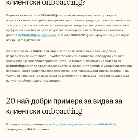
клиентски onboarding?
Кариери
Видеата за клиентски onboarding са кратки, ангажиращи ръководства, които 
Запазете демо
помагат на новите потребители да започнат с вашия продукт, услуга или платформа. 
Те водят хората през основите — какво прави продуктът, как да използват ключовите 
му функции и как бързо да се почувстват комфортно с него. Затова се съчетават 
Започнете безплатен пробен период
добре с 
onboarding на служители
, тъй като onboarding-ът и документацията идват 
от един и същ източник. 
Ако сте в света на SaaS, тези видеа често се появяват точно там, където на 
потребителите им трябват — в welcome имейли, в таблата на продукта или като 
кратки pop-up прозорци в приложението. За мобилни приложения видеата за 
onboarding могат да бъдат под формата на кратки, интерактивни уроци или полезни 
подсказки, които правят първото преживяване по-плавно. Дори фирми, базирани на 
услуги, ги използват, за да покажат на клиентите точно как да настроят нещата и да 
получат стойност още от първия ден.
20 най-добри примера за видеа за 
клиентски onboarding 
Ето нашите предложения за 
най-добрите видеа за клиентски onboarding
, 
създадени от SaaS компании: 