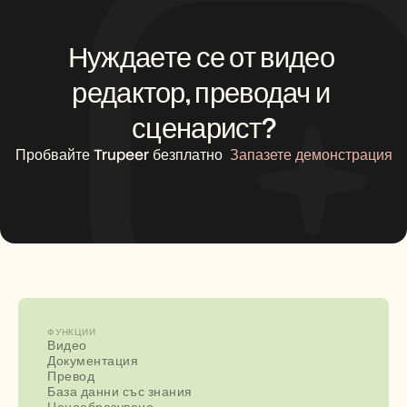
Нуждаете се от видео 
редактор, преводач и 
сценарист?
Пробвайте Trupeer безплатно
Запазете демонстрация
ФУНКЦИИ
Видео
Документация
Превод
База данни със знания
Ценообразуване