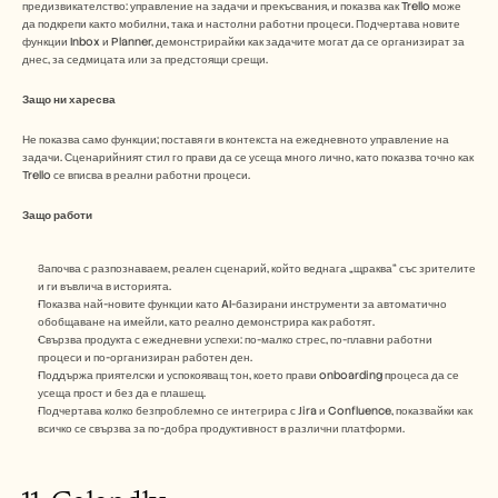
предизвикателство: управление на задачи и прекъсвания, и показва как Trello може 
да подкрепи както мобилни, така и настолни работни процеси. Подчертава новите 
функции Inbox и Planner, демонстрирайки как задачите могат да се организират за 
днес, за седмицата или за предстоящи срещи. 
Защо ни харесва
Не показва само функции; поставя ги в контекста на ежедневното управление на 
задачи. Сценарийният стил го прави да се усеща много лично, като показва точно как 
Trello се вписва в реални работни процеси.
Защо работи 
Започва с разпознаваем, реален сценарий, който веднага „щраква“ със зрителите 
и ги въвлича в историята.
Показва най-новите функции като AI-базирани инструменти за автоматично 
обобщаване на имейли, като реално демонстрира как работят.
Свързва продукта с ежедневни успехи: по-малко стрес, по-плавни работни 
процеси и по-организиран работен ден.
Поддържа приятелски и успокояващ тон, което прави onboarding процеса да се 
усеща прост и без да е плашещ.
Подчертава колко безпроблемно се интегрира с Jira и Confluence, показвайки как 
всичко се свързва за по-добра продуктивност в различни платформи. 