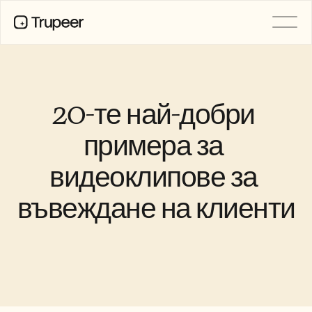
ПРОДУКТ
Видео
Документация
20-те най-добри 
Превод
База знания
примера за 
AI аватари
Бранд комплекти
видеоклипове за 
Споделени страници
AI запис на екрана
въвеждане на клиенти
РЕСУРСИ
AI шампиони на промяната
Център за доверие
Нови продукти
Шаблони за документи
Индустрия