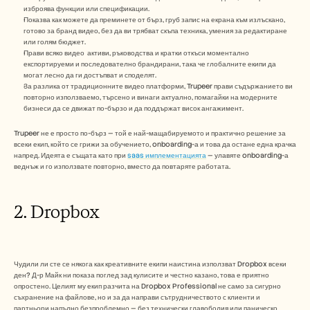
изброява функции или спецификации.
Показва как можете да преминете от бърз, груб запис на екрана към излъскано, 
готово за бранд видео, без да ви трябват скъпа техника, умения за редактиране 
или голям бюджет.
Прави всяко видео  активи, ръководства и кратки откъси моментално 
експортируеми и последователно брандирани, така че глобалните екипи да 
могат лесно да ги достъпват и споделят.
За разлика от традиционните видео платформи, Trupeer прави съдържанието ви 
повторно използваемо, търсено и винаги актуално, помагайки на модерните 
бизнеси да се движат по-бързо и да поддържат висок ангажимент.   
Trupeer не е просто по-бърз — той е най-мащабируемото и практично решение за 
всеки екип, който се грижи за обучението, onboarding-а и това да остане една крачка 
напред. Идеята е същата като при 
saas имплементацията
 — улавяте onboarding-а 
веднъж и го използвате повторно, вместо да повтаряте работата.
2. Dropbox
Чудили ли сте се някога как креативните екипи наистина използват Dropbox всеки 
ден? Д-р Майк ни показа поглед зад кулисите и честно казано, това е приятно 
опростено. Целият му екип разчита на Dropbox Professional не само за сигурно 
съхранение на файлове, но и за да направи сътрудничеството с клиенти и 
партньори напълно безпроблемно — без технически главоболия или паническо 