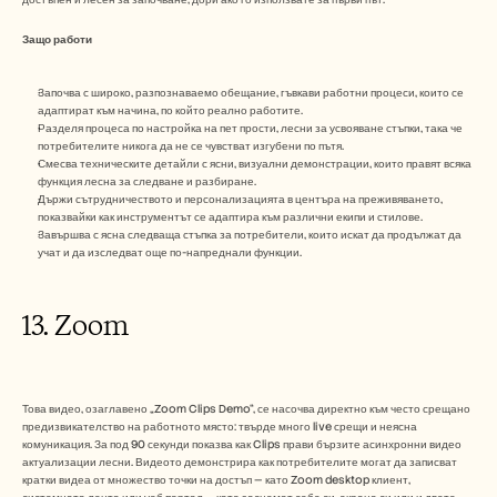
Защо работи 
Започва с широко, разпознаваемо обещание, гъвкави работни процеси, които се 
адаптират към начина, по който реално работите.
Разделя процеса по настройка на пет прости, лесни за усвояване стъпки, така че 
потребителите никога да не се чувстват изгубени по пътя.
Смесва техническите детайли с ясни, визуални демонстрации, които правят всяка 
функция лесна за следване и разбиране.
Държи сътрудничеството и персонализацията в центъра на преживяването, 
показвайки как инструментът се адаптира към различни екипи и стилове.
Завършва с ясна следваща стъпка за потребители, които искат да продължат да 
учат и да изследват още по-напреднали функции.
13. Zoom 
Това видео, озаглавено „Zoom Clips Demo“, се насочва директно към често срещано 
предизвикателство на работното място: твърде много live срещи и неясна 
комуникация. За под 90 секунди показва как Clips прави бързите асинхронни видео 
актуализации лесни. Видеото демонстрира как потребителите могат да записват 
кратки видеа от множество точки на достъп — като Zoom desktop клиент, 