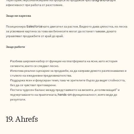
територии, персонализиране на процеси по продажби чрез drag-and-drop и 
ефективност при работа от разстояние. 
Защо ни харесва
Позиционира Salesforce като двигател за растеж. Видеото дава цялостна, но лесна 
за усвояване картина за това как бизнесите могат да останат гъвкави, докато 
управляват продажбите от край до край.
Защо работи
Разбива широкия набор от функции на платформата на ясни, като история 
сегменти, които се следват лесно.
Използва реални сценарии за продажби, за да направи демото разпознаваемо и 
стъпило на ежедневни предизвикателства.
Поддържа ясен и фокусиран темп, така че зрителите бързо да видят стойността, 
без да се чувстват претоварени.
Постига чудесен баланс между представянето на визията „в голям мащаб“ и 
подчертаването на практичната, hands-on функционалност, която води до 
резултати.
19. Ahrefs 