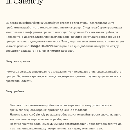
11. Calendly 
Видеото за onboarding на Calendly се справя с един от най-разпознаваемите 
проблеми на работното място: планирането на срещи. След това бързо преминава 
към това как платформата прави този процес без усилие. Всичко, което трябва да 
направите, е да споделите линк за планиране. Другите могат да изберат време от 
предварително зададената наличност. То подчертава и опциите за персонализация, 
като свързване с Google Calendar, блокиране на дни, добавяне на буфери между 
срещите и задаване на дневни лимити за срещи. 
Защо ни харесва
Фокусира се върху универсално раздразнение и го решава с чист, излъскан работен 
процес. Видеото е кратко, ясно и вдъхва увереност, което го прави чудесно за заети 
професионалисти.
Защо работи
Започва с разпознаваем проблем при планирането — нещо, което всеки е 
преживял веднага, карайки зрителя да кимне в съгласие.
Ясно показва как Calendly решава проблема, използвайки прости визуализации, 
които правят процеса лесен за разбиране.
Постига приятен баланс между умната автоматизация и това потребителите да 
имат пълен контрол върху поверителността и предпочитанията си.