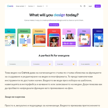
Това видео на Canva дава на начинаещите стъпка по стъпка обиколка на функциите 
за създаване и редактиране на видео в платформата. То представя ключови 
инструменти по достъпен начин. Видеото ви води през избора на шаблони, 
навигацията в интерфейса и качването или записването на медии. Дори показва как 
да пробвате напреднали функции като премахване на фон. 
Защо ни харесва
Просто е, визуално и подходящо за начинаещи. Видеото премахва притеснението 