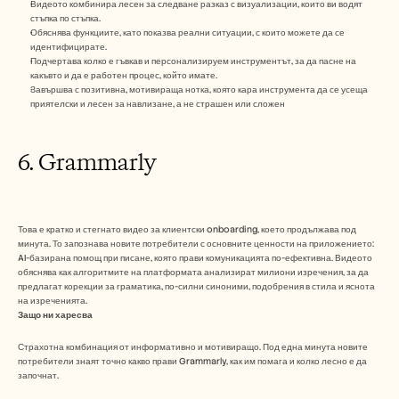
Видеото комбинира лесен за следване разказ с визуализации, които ви водят 
стъпка по стъпка.
Обяснява функциите, като показва реални ситуации, с които можете да се 
идентифицирате.
Подчертава колко е гъвкав и персонализируем инструментът, за да пасне на 
какъвто и да е работен процес, който имате.
Завършва с позитивна, мотивираща нотка, която кара инструмента да се усеща 
приятелски и лесен за навлизане, а не страшен или сложен
6. Grammarly
Това е кратко и стегнато видео за клиентски onboarding, което продължава под 
минута. То запознава новите потребители с основните ценности на приложението: 
AI-базирана помощ при писане, която прави комуникацията по-ефективна. Видеото 
обяснява как алгоритмите на платформата анализират милиони изречения, за да 
предлагат корекции за граматика, по-силни синоними, подобрения в стила и яснота 
на изреченията. 
Защо ни харесва
Страхотна комбинация от информативно и мотивиращо. Под една минута новите 
потребители знаят точно какво прави Grammarly, как им помага и колко лесно е да 
започнат. 