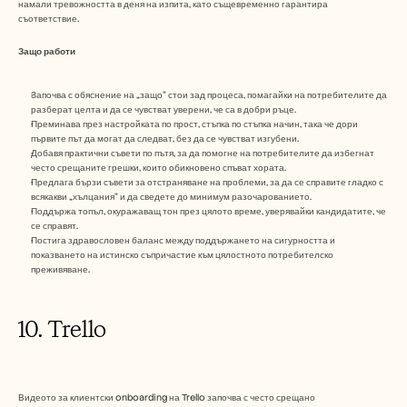
намали тревожността в деня на изпита, като същевременно гарантира 
съответствие.
Защо работи
Започва с обяснение на „защо“ стои зад процеса, помагайки на потребителите да 
разберат целта и да се чувстват уверени, че са в добри ръце.
Преминава през настройката по прост, стъпка по стъпка начин, така че дори 
първите път да могат да следват, без да се чувстват изгубени.
Добавя практични съвети по пътя, за да помогне на потребителите да избегнат 
често срещаните грешки, които обикновено спъват хората.
Предлага бързи съвети за отстраняване на проблеми, за да се справите гладко с 
всякакви „хълцания“ и да сведете до минимум разочарованието.
Поддържа топъл, окуражаващ тон през цялото време, уверявайки кандидатите, че 
се справят.
Постига здравословен баланс между поддържането на сигурността и 
показването на истинско съпричастие към цялостното потребителско 
преживяване.
10. Trello
Видеото за клиентски onboarding на Trello започва с често срещано 