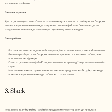
търсене на файлове.
Защо ни харесва
Кратко, ясно и практично. Само за половин минута зрителите разбират как Dropbox 
помага на креативните екипи да съхраняват големи файлове безопасно, да си 
сътрудничат външно и да оптимизират производството на видео.
Защо работи 
Бързо и лесно е за гледане — без жаргон, без излишни неща, само най-важното.
Веднага разбирате как Dropbox се вписва в реалната креативна работа, а не 
просто списък с функции.
Пътят от „къде е този файл?“ до „ето ви линка за преглед!“ се усеща плавен и без 
стрес.
Накрая няма никакво притеснение — само ясна представа как Dropbox може да 
помогне на креативен екип да работи като по часовник.
3. Slack 
Това видео за onboarding на Slack с продължителност 45 секунди предлага 