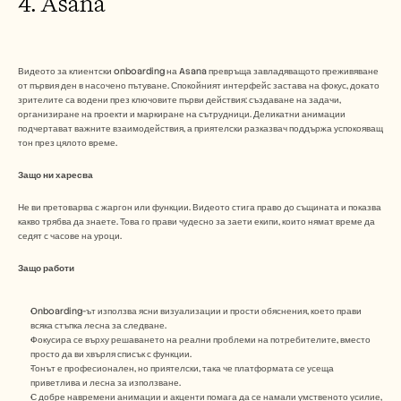
4. Asana
Видеото за клиентски onboarding на Asana превръща завладяващото преживяване 
от първия ден в насочено пътуване. Спокойният интерфейс застава на фокус, докато 
зрителите са водени през ключовите първи действия: създаване на задачи, 
организиране на проекти и маркиране на сътрудници. Деликатни анимации 
подчертават важните взаимодействия, а приятелски разказвач поддържа успокояващ 
тон през цялото време. 
Защо ни харесва
Не ви претоварва с жаргон или функции. Видеото стига право до същината и показва 
какво трябва да знаете. Това го прави чудесно за заети екипи, които нямат време да 
седят с часове на уроци. 
Защо работи 
Onboarding-ът използва ясни визуализации и прости обяснения, което прави 
всяка стъпка лесна за следване.
Фокусира се върху решаването на реални проблеми на потребителите, вместо 
просто да ви хвърля списък с функции.
Тонът е професионален, но приятелски, така че платформата се усеща 
приветлива и лесна за използване.
С добре навремени анимации и акценти помага да се намали умственото усилие, 