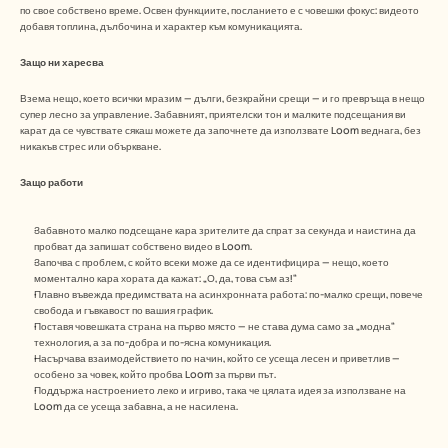
по свое собствено време. Освен функциите, посланието е с човешки фокус: видеото 
добавя топлина, дълбочина и характер към комуникацията.  
Защо ни харесва
Взема нещо, което всички мразим — дълги, безкрайни срещи — и го превръща в нещо 
супер лесно за управление. Забавният, приятелски тон и малките подсещания ви 
карат да се чувствате сякаш можете да започнете да използвате Loom веднага, без 
никакъв стрес или объркване.
Защо работи
Забавното малко подсещане кара зрителите да спрат за секунда и наистина да 
пробват да запишат собствено видео в Loom.
Започва с проблем, с който всеки може да се идентифицира — нещо, което 
моментално кара хората да кажат: „О, да, това съм аз!“
Плавно въвежда предимствата на асинхронната работа: по-малко срещи, повече 
свобода и гъвкавост по вашия график.
Поставя човешката страна на първо място — не става дума само за „модна“ 
технология, а за по-добра и по-ясна комуникация.
Насърчава взаимодействието по начин, който се усеща лесен и приветлив — 
особено за човек, който пробва Loom за първи път.
Поддържа настроението леко и игриво, така че цялата идея за използване на 
Loom да се усеща забавна, а не насилена.