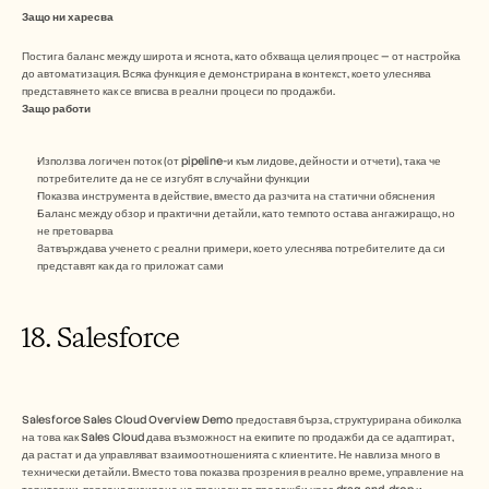
Защо ни харесва
Постига баланс между широта и яснота, като обхваща целия процес — от настройка 
до автоматизация. Всяка функция е демонстрирана в контекст, което улеснява 
представянето как се вписва в реални процеси по продажби. 
Защо работи 
Използва логичен поток (от pipeline-и към лидове, дейности и отчети), така че 
потребителите да не се изгубят в случайни функции
Показва инструмента в действие, вместо да разчита на статични обяснения
Баланс между обзор и практични детайли, като темпото остава ангажиращо, но 
не претоварва
Затвърждава ученето с реални примери, което улеснява потребителите да си 
представят как да го приложат сами
18. Salesforce 
Salesforce Sales Cloud Overview Demo предоставя бърза, структурирана обиколка 
на това как Sales Cloud дава възможност на екипите по продажби да се адаптират, 
да растат и да управляват взаимоотношенията с клиентите. Не навлиза много в 
технически детайли. Вместо това показва прозрения в реално време, управление на 