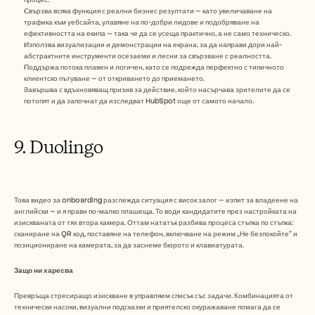
Свързва всяка функция с реални бизнес резултати — като увеличаване на 
трафика към уебсайта, улавяне на по-добри лидове и подобряване на 
ефективността на екипа — така че да се усеща практично, а не само техническо.
Използва визуализации и демонстрации на екрана, за да направи дори най-
абстрактните инструменти осезаеми и лесни за свързване с реалността.
Поддържа потока плавен и логичен, като се подрежда перфектно с типичното 
клиентско пътуване — от откриването до приемането.
Завършва с вдъхновяващ призив за действие, който насърчава зрителите да се 
потопят и да започнат да изследват HubSpot още от самото начало.
9. Duolingo
Това видео за onboarding разглежда ситуация с висок залог — изпит за владеене на 
английски — и я прави по-малко плашеща. То води кандидатите през настройката на 
изискваната от тях втора камера. Оттам нататък разбива процеса стъпка по стъпка: 
сканиране на QR код, поставяне на телефон, включване на режим „Не безпокойте“ и 
позициониране на камерата, за да заснеме бюрото и клавиатурата.
Защо ни харесва
Превръща стресиращо изискване в управляем списък със задачи. Комбинацията от 
технически насоки, визуални подсказки и приятелско окуражаване помага да се 