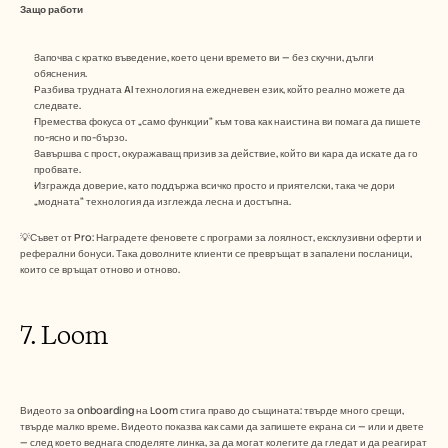
Защо работи 
Започва с кратко въведение, което цени времето ви — без скучни, дълги 
обяснения.
Разбива трудната AI технология на ежедневен език, който реално можете да 
следвате.
Премества фокуса от „само функции“ към това как наистина ви помага да пишете 
по-ясно и по-бързо.
Завършва с прост, окуражаващ призив за действие, който ви кара да искате да го 
пробвате.
Изгражда доверие, като поддържа всичко просто и приятелски, така че дори 
„модната“ технология да изглежда лесна и достъпна.
💡Съвет от Pro: Наградете феновете с програми за лоялност, ексклузивни оферти и 
реферални бонуси. Така доволните клиенти се превръщат в запалени посланици, 
които се връщат отново и отново.
7. Loom
Видеото за onboarding на Loom стига право до същината: твърде много срещи, 
твърде малко време. Видеото показва как сами да запишете екрана си — или и двете 
— след което веднага споделяте линка, за да могат колегите да гледат и да реагират 