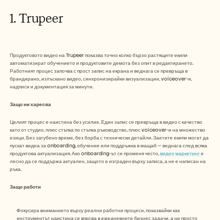
1. Trupeer
Продуктовото видео на Trupeer показва точно колко бързо растящите екипи 
автоматизират обучението и продуктовите демота без опит в редактирането. 
Работният процес започва с прост запис на екрана и веднага се превръща в 
брандирано, излъскано видео, синхронизирайки визуализации, voiceover-и, 
надписи и документация за минути.​
Защо ни харесва
Целият процес е наистина без усилие. Един запис се превръща в видео с качество 
като от студио, плюс стъпка по стъпка ръководство, плюс voiceover-и на множество 
езици. Без загубено време, без борба с технически детайли. Заетите екипи могат да 
пускат видеа за onboarding, обучение или поддръжка в мащаб — веднага след всяка 
продуктова актуализация. Ако onboarding-ът се променя често, 
видео маркетинг 
е 
лесно да се поддържа актуален, защото е изграден върху записа, а не е написан на 
ръка.
Защо работи
Фокусира вниманието върху реални работни процеси, показвайки как 
инструментът наистина се вписва в ежедневните бизнес задачи, а не просто 