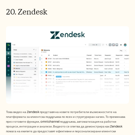
20. Zendesk 
Това видео на Zendesk представя на новите потребители възможностите на 
платформата за клиентска поддръжка по ясен и структуриран начин. То преминава 
през готовите функции, omnichannel поддръжка, автоматизация на работни 
процеси, интеграции и анализи. Видеото се опитва да демонстрира как Zendesk 
помага на екипите да предоставят ефективни и персонализирани клиентски 