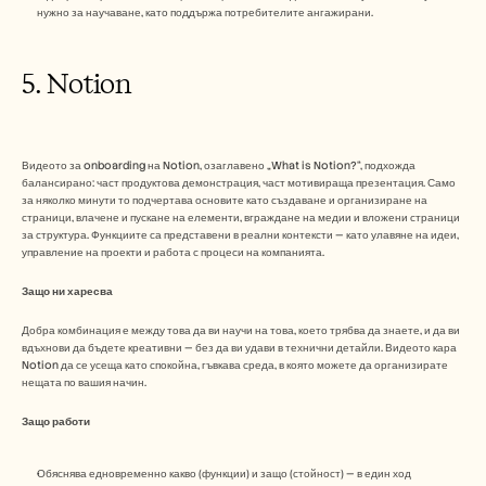
нужно за научаване, като поддържа потребителите ангажирани.
5. Notion
Видеото за onboarding на Notion, озаглавено „What is Notion?“, подхожда 
балансирано: част продуктова демонстрация, част мотивираща презентация. Само 
за няколко минути то подчертава основите като създаване и организиране на 
страници, влачене и пускане на елементи, вграждане на медии и вложени страници 
за структура. Функциите са представени в реални контексти — като улавяне на идеи, 
управление на проекти и работа с процеси на компанията.
Защо ни харесва
Добра комбинация е между това да ви научи на това, което трябва да знаете, и да ви 
вдъхнови да бъдете креативни — без да ви удави в технични детайли. Видеото кара 
Notion да се усеща като спокойна, гъвкава среда, в която можете да организирате 
нещата по вашия начин.
Защо работи 
Обяснява едновременно какво (функции) и защо (стойност) — в един ход