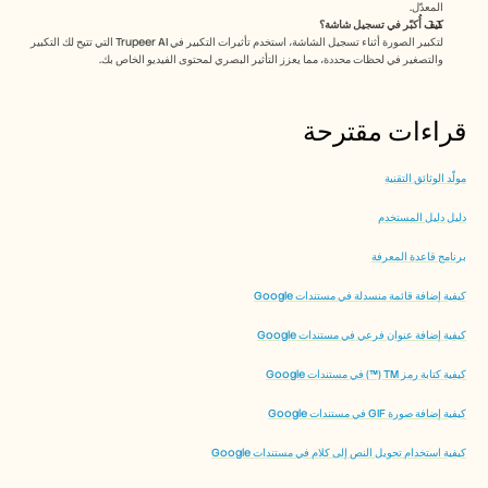
المعدّل. 
كيف أُكبّر في تسجيل شاشة؟
لتكبير الصورة أثناء تسجيل الشاشة، استخدم تأثيرات التكبير في Trupeer AI التي تتيح لك التكبير 
والتصغير في لحظات محددة، مما يعزز التأثير البصري لمحتوى الفيديو الخاص بك.
قراءات مقترحة
مولّد الوثائق التقنية
دليل دليل المستخدم
برنامج قاعدة المعرفة
كيفية إضافة قائمة منسدلة في مستندات Google
كيفية إضافة عنوان فرعي في مستندات Google
كيفية كتابة رمز TM (™) في مستندات Google
كيفية إضافة صورة GIF في مستندات Google
كيفية استخدام تحويل النص إلى كلام في مستندات Google