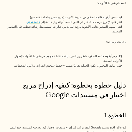
الوظائف
استخدام شريط الأدوات:
احجز عرضًا توضيحيًا
ابحث عن أيقونة قائمة التحقق في شريط الأدوات (مربع صغير بداخله علامة صح).
انقر عليها لإدراج مربعات الاختيار في النص المحدد أو لتحويل قائمة إلى 
قائمة تحقق
.
انقر السهم الصغير بجانب الأيقونة لرؤية المزيد من خيارات النمط، مثل إضافة شطب على العناصر 
ابدأ التجربة المجانية
المحددة.
ملاحظات إضافية:
إذا لم ترَ أيقونة قائمة التحقق، فانقر زر المزيد (ثلاث نقاط عمودية) في شريط الأدوات لإظهار 
الأدوات المخفية.
على الهاتف المحمول، تكون العملية تقريبًا نفسها — فقط استخدم النقرات بدلًا من الضغطات.
دليل خطوة بخطوة: كيفية إدراج مربع 
اختيار في مستندات Google
الخطوة 1
لبدء ذلك، افتح مستند Google الذي ترغب في إدراج مربعات الاختيار فيه. بعد فتح المستند، حدد النص 