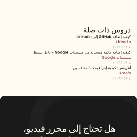
دروس ذات صلة
كيفية إضافة GitHub إلى LinkedIn
LinkedIn
٠٤‏/٠٥‏/٢٠٢٦
كيفية إضافة قائمة منسدلة في مستندات Google – دليل بسيط
مستندات Google
٠٤‏/٠٥‏/٢٠٢٦
أهريفس: كيفية إجراء بحث المنافسين
Ahrefs
٠٤‏/٠٥‏/٢٠٢٦
هل تحتاج إلى محرر فيديو، 