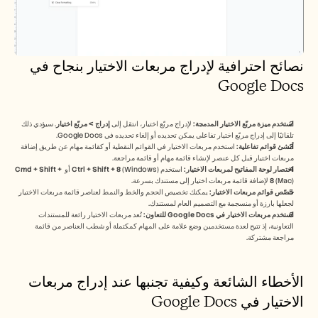
نصائح احترافية لإدراج مربعات الاختيار بنجاح في 
Google Docs
استخدم ميزة مربّع الاختيار المدمجة:
 لإدراج مربّع اختيار، انتقل إلى 
إدراج > مربّع اختيار
. سيؤدي ذلك 
تلقائيًا إلى إدراج مربّع اختيار تفاعلي يمكن تحديده أو إلغاء تحديده في Google Docs.
أنشئ قوائم تفاعلية:
 استخدم مربعات الاختيار في القوائم النقطية أو كقائمة مهام عن طريق إضافة 
مربعات اختيار قبل كل عنصر لإنشاء قائمة مهام أو قائمة مراجعة.
اختصار لوحة المفاتيح لمربعات الاختيار:
 استخدم 
 (Windows) أو 
Ctrl + Shift + 8
Cmd + Shift + 
 (Mac) لإضافة قائمة مربعات اختيار إلى مستندك بسرعة.
8
خصّص قوائم مربعات الاختيار:
 يمكنك تخصيص الحجم والخط والنمط لعناصر قائمة مربعات الاختيار 
لجعلها بارزة أو منسجمة مع التصميم العام لمستندك.
استخدم مربعات الاختيار في Google Docs للتعاون:
 تُعد مربعات الاختيار رائعة للمستندات 
التعاونية، إذ تتيح لعدة مستخدمين وضع علامة على المهام كمكتملة أو شطب العناصر من قائمة 
مراجعة مشتركة.
الأخطاء الشائعة وكيفية تجنبها عند إدراج مربعات 
الاختيار في Google Docs