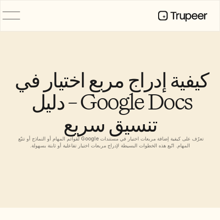
المنتج
فيديو
التوثيق
كيفية إدراج مربع اختيار في 
الترجمة
قاعدة المعرفة
Google Docs – دليل 
صور رمزية للذكاء الاصطناعي
حِزم العلامة التجارية
تنسيق سريع
الصفحات المشتركة
تسجيل الشاشة بالذكاء الاصطناعي
تعرّف على كيفية إضافة مربعات اختيار في مستندات Google لقوائم المهام أو النماذج أو تتبّع 
المهام. اتّبع هذه الخطوات البسيطة لإدراج مربعات اختيار تفاعلية أو ثابتة بسهولة.
الموارد
روّاد التغيير في الذكاء الاصطناعي
مركز الثقة
طلبات الميزات
قوالب المستندات
Industry