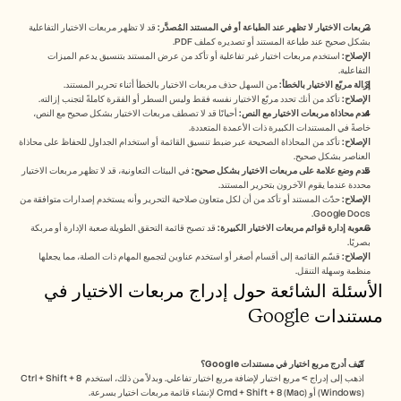
مربعات الاختيار لا تظهر عند الطباعة أو في المستند المُصدَّر:
 قد لا تظهر مربعات الاختيار التفاعلية 
بشكل صحيح عند طباعة المستند أو تصديره كملف PDF.
الإصلاح:
 استخدم مربعات اختيار غير تفاعلية أو تأكد من عرض المستند بتنسيق يدعم الميزات 
التفاعلية.
إزالة مربّع الاختيار بالخطأ:
 من السهل حذف مربعات الاختيار بالخطأ أثناء تحرير المستند.
الإصلاح:
 تأكد من أنك تحدد مربّع الاختيار نفسه فقط وليس السطر أو الفقرة كاملةً لتجنب إزالته.
عدم محاذاة مربعات الاختيار مع النص:
 أحيانًا قد لا تصطف مربعات الاختيار بشكل صحيح مع النص، 
خاصةً في المستندات الكبيرة ذات الأعمدة المتعددة.
الإصلاح:
 تأكد من المحاذاة الصحيحة عبر ضبط تنسيق القائمة أو استخدام الجداول للحفاظ على محاذاة 
العناصر بشكل صحيح.
عدم وضع علامة على مربعات الاختيار بشكل صحيح:
 في البيئات التعاونية، قد لا تظهر مربعات الاختيار 
محددة عندما يقوم الآخرون بتحرير المستند.
الإصلاح:
 حدّث المستند أو تأكد من أن لكل متعاون صلاحية التحرير وأنه يستخدم إصدارات متوافقة من 
Google Docs.
صعوبة إدارة قوائم مربعات الاختيار الكبيرة:
 قد تصبح قائمة التحقق الطويلة صعبة الإدارة أو مربكة 
بصريًا.
الإصلاح:
 قسّم القائمة إلى أقسام أصغر أو استخدم عناوين لتجميع المهام ذات الصلة، مما يجعلها 
منظمة وسهلة التنقل.
الأسئلة الشائعة حول إدراج مربعات الاختيار في 
مستندات Google
كيف أدرج مربع اختيار في مستندات Google؟
اذهب إلى إدراج > مربع اختيار لإضافة مربع اختيار تفاعلي. وبدلاً من ذلك، استخدم Ctrl + Shift + 8 
(Windows) أو Cmd + Shift + 8 (Mac) لإنشاء قائمة مربعات اختيار بسرعة.