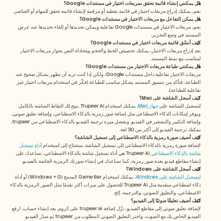
هل يمكنني إنشاء قائمة تحقق بمربعات اختيار في مستندات Google؟
نعم، يمكنك إدراج مربعات اختيار في قائمة نقطية أو مرقمة لإنشاء قائمة تحقق للمهام أو العناصر.
هل يمكن التفاعل مع مربعات الاختيار في مستندات Google؟
نعم، مربعات الاختيار في مستندات Google تفاعلية ويمكن تحديدها أو إلغاء تحديدها عند عرض 
المستند في وضع التحرير.
كيف أنسّق قائمة مربعات اختيار في مستندات Google؟
بعد إدراج مربعات الاختيار، يمكنك تخصيص الخط والحجم ومحاذاة النص بجوار مربعات الاختيار 
ليتناسب مع نمط المستند.
هل يمكنني طباعة مربعات الاختيار من مستندات Google؟
مربعات الاختيار تفاعلية داخل مستندات Google، ولكن إذا كنت تريد أن تظهر بشكل صحيح عند 
الطباعة، فتأكد من تنسيق المستند بشكل مناسب للطباعة (فكّر في استخدام مربعات اختيار غير 
تفاعلية للطباعة).
كيف أسجل الشاشة على Mac؟ 
لتسجيل الشاشة على 
جهاز Mac
، يمكنك استخدام Trupeer AI. يتيح لك التقاط الشاشة بالكامل 
ويوفر إمكانات الذكاء الاصطناعي مثل إضافة صور رمزية بالذكاء الاصطناعي، وإضافة تعليق صوتي، 
وإضافة التكبير والتصغير في الفيديو. وبفضل ميزة ترجمة الفيديو بالذكاء الاصطناعي من trupeer، 
يمكنك ترجمة الفيديو إلى أكثر من 30 لغة. 
كيف أضيف صورة رمزية بالذكاء الاصطناعي إلى تسجيل الشاشة؟
لإضافة صورة رمزية بالذكاء الاصطناعي إلى تسجيل الشاشة، ستحتاج إلى استخدام 
أداة تسجيل 
شاشة بالذكاء الاصطناعي.
 Trupeer AI هي أداة تسجيل شاشة بالذكاء الاصطناعي، تساعدك على 
إنشاء مقاطع فيديو بعدة صور رمزية، كما تساعدك في إنشاء صورتك الرمزية الخاصة بالفيديو.
كيف أسجل الشاشة على Windows؟
لتسجيل الشاشة على Windows
، يمكنك استخدام Game Bar المدمج (Windows + G) أو أداة 
ذكاء اصطناعي متقدمة مثل Trupeer AI للحصول على ميزات أكثر تقدمًا مثل الصور الرمزية بالذكاء 
الاصطناعي، والتعليق الصوتي، والترجمة، إلخ.
كيف أضيف تعليقًا صوتيًا إلى الفيديو؟
لإضافة تعليق صوتي إلى مقاطع الفيديو، نزّل إضافة trupeer ai على كروم. بعد إنشاء حساب، ارفع 
الفيديو الخاص بك مع الصوت، واختر التعليق الصوتي المطلوب من trupeer ثم صدّر الفيديو 