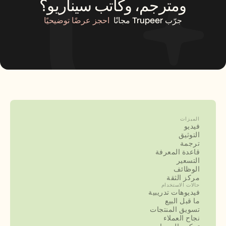
ومترجم، وكاتب سيناريو؟
جرّب Trupeer مجانًا
احجز عرضًا توضيحيًا
الميزات
فيديو
التوثيق
ترجمة
قاعدة المعرفة
التسعير
الوظائف
مركز الثقة
حالات الاستخدام
فيديوهات تدريبية
ما قبل البيع
تسويق المنتجات
نجاح العملاء