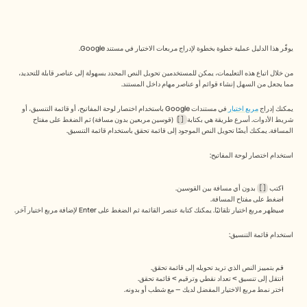
Free Tools
الأسئلة الشائعة
Announcement
Partner Program
يوفّر هذا الدليل عملية خطوة بخطوة لإدراج مربعات الاختيار في مستند Google. 
حالات الاستخدام
إدارة التغيير
من خلال اتباع هذه التعليمات، يمكن للمستخدمين تحويل النص المحدد بسهولة إلى عناصر قابلة للتحديد، 
تمكين المبيعات
مما يجعل من السهل إنشاء قوائم أو عناصر مهام داخل المستند.
ما قبل البيع
تسويق المنتجات
يمكنك إدراج 
مربع اختيار 
في مستندات Google باستخدام اختصار لوحة المفاتيح، أو قائمة التنسيق، أو 
نجاح العملاء
شريط الأدوات. أسرع طريقة هي بكتابة 
[]
 (قوسين مربعين بدون مسافة) ثم الضغط على مفتاح 
المسافة. يمكنك أيضًا تحويل النص الموجود إلى قائمة تحقق باستخدام قائمة التنسيق.
التدريب
See more
استخدام اختصار لوحة المفاتيح:
اكتب 
[]
 بدون أي مسافة بين القوسين.
قصص العملاء
اضغط على مفتاح المسافة.
سيظهر مربع اختيار تلقائيًا. يمكنك كتابة عنصر القائمة ثم الضغط على Enter لإضافة مربع اختيار آخر.
مركز المساعدة
استخدام قائمة التنسيق:
قم بتمييز النص الذي تريد تحويله إلى قائمة تحقق.
التسعير
انتقل إلى تنسيق > تعداد نقطي وترقيم > قائمة تحقق.
اختر نمط مربع الاختيار المفضل لديك — مع شطب أو بدونه.