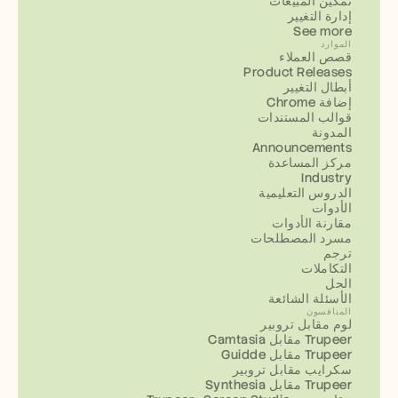
تمكين المبيعات
إدارة التغيير
See more
الموارد
قصص العملاء
Product Releases
أبطال التغيير
إضافة Chrome
قوالب المستندات
المدونة
Announcements
مركز المساعدة
Industry
الدروس التعليمية
الأدوات
مقارنة الأدوات
مسرد المصطلحات
ترجم
التكاملات
الحل
الأسئلة الشائعة
المنافسون
لوم مقابل تروبير
Camtasia مقابل Trupeer
Guidde مقابل Trupeer
سكرايب مقابل تروبير
Synthesia مقابل Trupeer