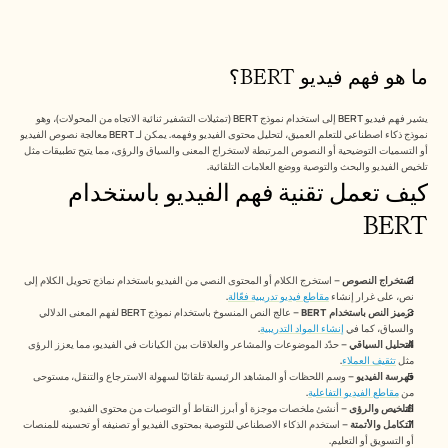
Free Tools
الأسئلة الشائعة
Announcement
Partner Program
ما هو فهم فيديو BERT؟
حالات الاستخدام
إدارة التغيير
تمكين المبيعات
يشير فهم فيديو BERT إلى استخدام نموذج BERT (تمثيلات التشفير ثنائية الاتجاه من المحولات)، وهو 
نموذج ذكاء اصطناعي للتعلم العميق، لتحليل محتوى الفيديو وفهمه. يمكن لـ BERT معالجة نصوص الفيديو 
ما قبل البيع
أو التسميات التوضيحية أو النصوص المرتبطة لاستخراج المعنى والسياق والرؤى، مما يتيح تطبيقات مثل 
تسويق المنتجات
تلخيص الفيديو والبحث والتوصية ووضع العلامات التلقائية.
نجاح العملاء
كيف تعمل تقنية فهم الفيديو باستخدام 
التدريب
See more
BERT
استخراج النصوص
 – استخرج الكلام أو المحتوى النصي من الفيديو باستخدام نماذج تحويل الكلام إلى 
قصص العملاء
نص، على غرار إنشاء 
مقاطع فيديو تدريبية فعّالة
.
ترميز النص باستخدام BERT
 – عالج النص المنسوخ باستخدام نموذج BERT لفهم المعنى الدلالي 
والسياق، كما في 
إنشاء المواد التدريبية
.
مركز المساعدة
التحليل السياقي
 – حدّد الموضوعات والمشاعر والعلاقات بين الكيانات في الفيديو، مما يعزز الرؤى 
مثل 
تثقيف العملاء
.
فهرسة الفيديو
 – وسم اللحظات أو المشاهد الرئيسية تلقائيًا لسهولة الاسترجاع والتنقل، مستوحى 
من 
مقاطع الفيديو التفاعلية
.
التسعير
التلخيص والرؤى
 – أنشئ ملخصات موجزة أو أبرز النقاط أو التوصيات من محتوى الفيديو.
التكامل والأتمتة
 – استخدم الذكاء الاصطناعي للتوصية بمحتوى الفيديو أو تصنيفه أو تحسينه للمنصات 
أو التسويق أو التعليم.