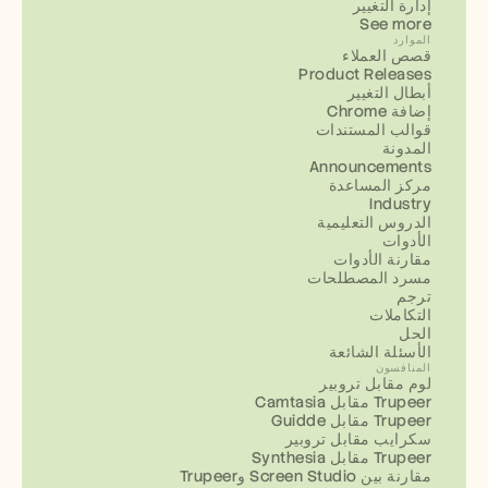
إدارة التغيير
See more
الموارد
قصص العملاء
Product Releases
أبطال التغيير
إضافة Chrome
قوالب المستندات
المدونة
Announcements
مركز المساعدة
Industry
الدروس التعليمية
الأدوات
مقارنة الأدوات
مسرد المصطلحات
ترجم
التكاملات
الحل
الأسئلة الشائعة
المنافسون
لوم مقابل تروبير
Camtasia مقابل Trupeer
Guidde مقابل Trupeer
سكرايب مقابل تروبير
Synthesia مقابل Trupeer
مقارنة بين Screen Studio وTrupeer