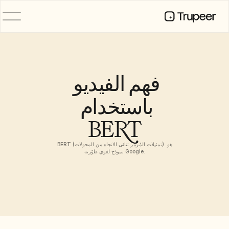
المنتج
فيديو
التوثيق
فهم الفيديو 
الترجمة
قاعدة المعرفة
باستخدام 
صور رمزية للذكاء الاصطناعي
حِزم العلامة التجارية
BERT
الصفحات المشتركة
تسجيل الشاشة بالذكاء الاصطناعي
BERT (تمثيلات المُرمِّز ثنائي الاتجاه من المحولات) هو 
نموذج لغوي طوّرته Google.
الموارد
روّاد التغيير في الذكاء الاصطناعي
مركز الثقة
طلبات الميزات
قوالب المستندات
Industry