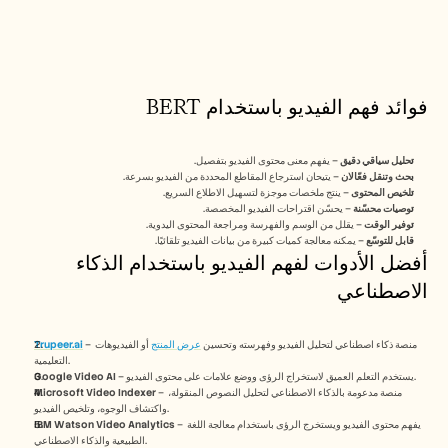
الوظائف
احجز عرضًا توضيحيًا
ابدأ التجربة المجانية
فوائد فهم الفيديو باستخدام BERT
تحليل سياقي دقيق
 – يفهم معنى محتوى الفيديو بتفصيل.
بحث وتنقل فعّالان
 – يتيحان استرجاع المقاطع المحددة من الفيديو بسرعة.
تلخيص المحتوى
 – ينتج ملخصات موجزة لتسهيل الاطلاع السريع.
توصيات محسّنة
 – يحسّن اقتراحات الفيديو المخصصة.
توفير الوقت
 – يقلل من الوسم والفهرسة ومراجعة المحتوى اليدوية.
قابل للتوسّع
 – يمكنه معالجة كميات كبيرة من بيانات الفيديو تلقائيًا.
أفضل الأدوات لفهم الفيديو باستخدام الذكاء 
الاصطناعي
 – منصة ذكاء اصطناعي لتحليل الفيديو وفهرسته وتحسين 
عرض المنتج
 أو الفيديوهات 
Trupeer.ai
التعليمية.
 – يستخدم التعلم العميق لاستخراج الرؤى ووضع علامات على محتوى الفيديو.
Google Video AI
 – منصة مدعومة بالذكاء الاصطناعي لتحليل النصوص المنقولة، 
Microsoft Video Indexer
واكتشاف الوجوه، وتلخيص الفيديو.
 – يفهم محتوى الفيديو ويستخرج الرؤى باستخدام معالجة اللغة 
IBM Watson Video Analytics
الطبيعية والذكاء الاصطناعي.