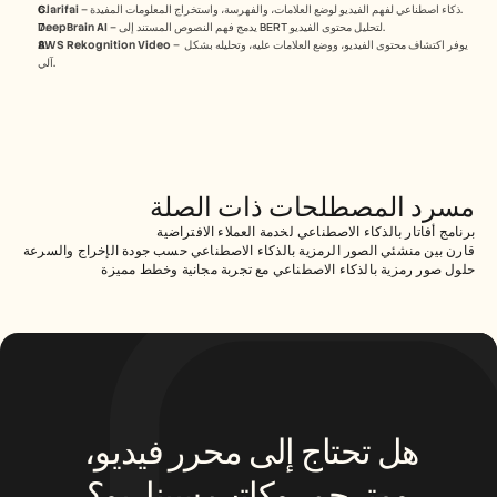
 – ذكاء اصطناعي لفهم الفيديو لوضع العلامات، والفهرسة، واستخراج المعلومات المفيدة.
Clarifai
 – يدمج فهم النصوص المستند إلى BERT لتحليل محتوى الفيديو.
DeepBrain AI
 – يوفر اكتشاف محتوى الفيديو، ووضع العلامات عليه، وتحليله بشكل 
AWS Rekognition Video
آلي.
مسرد المصطلحات ذات الصلة
برنامج أفاتار بالذكاء الاصطناعي لخدمة العملاء الافتراضية
قارن بين منشئي الصور الرمزية بالذكاء الاصطناعي حسب جودة الإخراج والسرعة
حلول صور رمزية بالذكاء الاصطناعي مع تجربة مجانية وخطط مميزة
هل تحتاج إلى محرر فيديو، 
ومترجم، وكاتب سيناريو؟