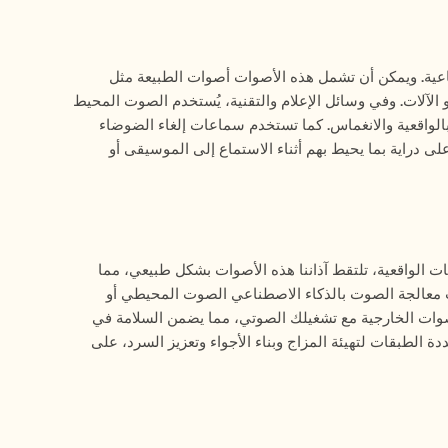
يشير الصوت المحيط إلى الضوضاء الخلفية الموجودة في البيئة، سواء كانت طبيعية أو صناعية. ويمكن أن تشمل هذه الأصوات أصوات الطبيعة مثل 
الرياح والمطر وزقزقة الطيور، أو الضوضاء الحضرية مثل حركة المرور، وأحاديث الحشود، أو الآلات. وفي وسائل الإعلام والتقنية، يُستخدم الصوت المحيط 
غالبًا في الأفلام وإنتاج الموسيقى والبودكاست والألعاب والتجارب الافتراضية لخلق شعور بالواقعية والانغماس. كما تستخدم سماعات إلغاء الضوضاء 
الحديثة وتطبيقات الصوت أيضًا ميزات الصوت المحيط لمساعدة المستخدمين على البقاء على دراية بما يحيط بهم أثناء الاستماع إلى الموسيقى أو 
يعمل الصوت المحيطي من خلال التقاط وإعادة إنتاج الصوت الخلفي للبيئة. في السيناريوهات الواقعية، تلتقط آذاننا هذه الأصوات بشكل طبيعي، مما 
يوفر سياقًا وإدراكًا للمكان. في التقنية، تحاكي الميكروفونات وبرامج تصميم الصوت وأدوات معالجة الصوت بالذكاء الاصطناعي الصوت المحيطي أو 
تسجله. على سبيل المثال، تسمح سماعات الرأس ذات وضع الصوت المحيطي بامتزاج الأصوات الخارجية مع تشغيلك الصوتي، مما يضمن السلامة في 
البيئات الخارجية. في الأفلام والألعاب، يضيف مهندسو الصوت مسارات صوتية محيطية متعددة الطبقات لتهيئة المزاج وبناء الأجواء وتعزيز السرد، على 