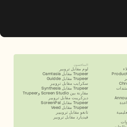
المنافسون
ء
لوم مقابل تروبير
Product
Camtasia مقابل Trupeer
ر
Guidde مقابل Trupeer
سكرايب مقابل تروبير
تندات
Synthesia مقابل Trupeer
مقارنة بين Screen Studio وTrupeer
Annou
ديزكريبت مقابل تروبير
عدة
ScreenPal مقابل Trupeer
Veed مقابل Trupeer
ليمية
تانغو مقابل تروبيير
فيديارد مقابل تروبير
وات
طلحات