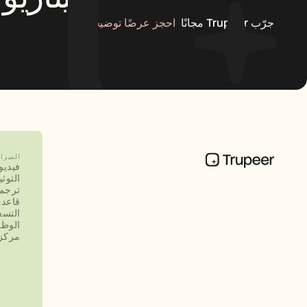
جرّب Trupeer مجانًا
احجز عرضًا توضيحيًا
الميزا
فيديو
التوث
ترجم
قاعدة
التسع
الوظ
مركز 