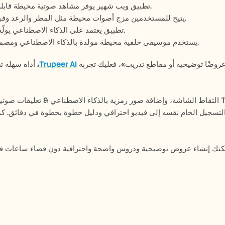
Noisli – تطبيق ويب شهير يوفر مشاهد صوتية محيطة قابلة للتخصيص من أجل التركيز والاسترخاء والإنتاجية.
A Soft Murmur – يتيح للمستخدمين مزج أصوات محيطة مثل المطر والرعد وفرقعة النار لإنشاء بيئات صوتية مخصصة.
Endel – تطبيق يعتمد على الذكاء الاصطناعي يولّد مشاهد صوتية متكيفة للاسترخاء والتركيز والنوم.
Brain.fm – يستخدم موسيقى خلفية محيطة مولدة بالذكاء الاصطناعي ومصممة لتحسين التركيز والاسترخاء والأداء الذهني.
روضًا توضيحية أو مقاطع تدريب»، فعليك تجربة 
Trupeer AI
، 