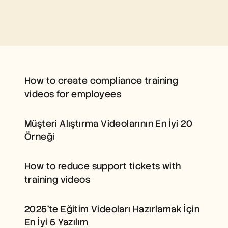
Free Tools
FAQs
Announcement
Partner Program
USECASES
Change Management
HOW TO CREATE 
Sales Enablement
Pre-sales
COMPLIANCE TRAINING 
How to create compliance training 
Product Marketing
VIDEOS FOR EMPLOYEES
Customer Success
videos for employees
Training
MÜŞTERI ALIŞTIRMA 
See more
VIDEOLARININ EN İYI 20 
Müşteri Alıştırma Videolarının En İyi 20 
ÖRNEĞI
Örneği
Customer Stories
HOW TO REDUCE 
SUPPORT TICKETS WITH 
How to reduce support tickets with 
TRAINING VIDEOS
Help Center
training videos
2025'TE EĞITIM 
VIDEOLARI HAZIRLAMAK 
Pricing
2025'te Eğitim Videoları Hazırlamak İçin 
İÇIN EN İYI 5 YAZILIM
En İyi 5 Yazılım