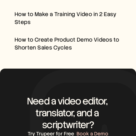
HOW TO MAKE A 
Careers
TRAINING VIDEO IN 2 
How to Make a Training Video in 2 Easy 
EASY STEPS
Book a Demo
Steps
HOW TO CREATE 
Start Free Trial
PRODUCT DEMO VIDEOS 
TO SHORTEN SALES 
How to Create Product Demo Videos to 
CYCLES
Shorten Sales Cycles
Need a video editor, 
translator, and a 
scriptwriter?
Try Trupeer for Free
Book a Demo