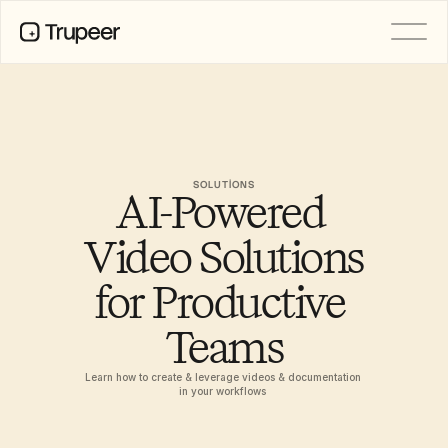
PRODUCT
Video
Documentation
Translation
Knowledge Base
SOLUTIONS
AI-Powered 
AI Avatars
Brand Kits
Shared Pages
Video Solutions 
AI Screen Recording
for Productive 
Teams
RESOURCES
AI Champions of Change
Trust Center
Learn how to create & leverage videos & documentation 
Ürün Sürümleri
in your workflows 
Doc Templates
Industry