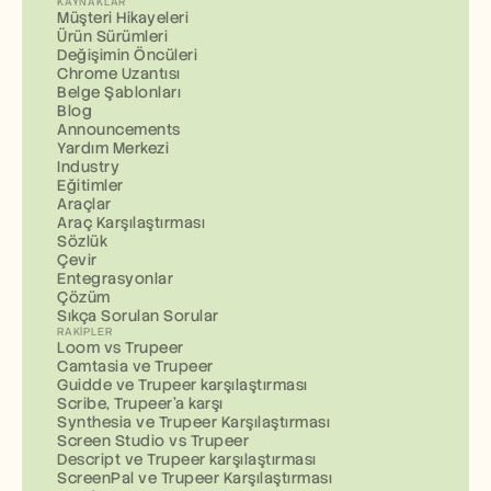
KAYNAKLAR
Müşteri Hikayeleri
Ürün Sürümleri
Değişimin Öncüleri
Chrome Uzantısı
Belge Şablonları
Blog
Announcements
Yardım Merkezi
Industry
Eğitimler
Araçlar
Araç Karşılaştırması
Sözlük
Çevir
Entegrasyonlar
Çözüm
Sıkça Sorulan Sorular
RAKIPLER
Loom vs Trupeer
Camtasia ve Trupeer
Guidde ve Trupeer karşılaştırması
Scribe, Trupeer'a karşı
Synthesia ve Trupeer Karşılaştırması
Screen Studio vs Trupeer
Descript ve Trupeer karşılaştırması
ScreenPal ve Trupeer Karşılaştırması