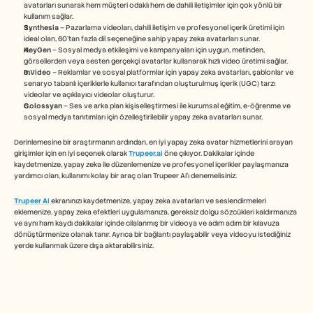
avatarları sunarak hem müşteri odaklı hem de dahili iletişimler için çok yönlü bir 
kullanım sağlar.
Synthesia
 – Pazarlama videoları, dahili iletişim ve profesyonel içerik üretimi için 
ideal olan, 60'tan fazla dil seçeneğine sahip yapay zeka avatarları sunar.
HeyGen
 – Sosyal medya etkileşimi ve kampanyaları için uygun, metinden, 
görsellerden veya sesten gerçekçi avatarlar kullanarak hızlı video üretimi sağlar.
InVideo
 – Reklamlar ve sosyal platformlar için yapay zeka avatarları, şablonlar ve 
senaryo tabanlı içeriklerle kullanıcı tarafından oluşturulmuş içerik (UGC) tarzı 
videolar ve açıklayıcı videolar oluşturur.
Colossyan
 – Ses ve arka plan kişiselleştirmesi ile kurumsal eğitim, e-öğrenme ve 
sosyal medya tanıtımları için özelleştirilebilir yapay zeka avatarları sunar.
Derinlemesine bir araştırmanın ardından, en iyi yapay zeka avatar hizmetlerini arayan 
girişimler için en iyi seçenek olarak 
Trupeer.ai
 öne çıkıyor. Dakikalar içinde 
kaydetmenize, yapay zeka ile düzenlemenize ve profesyonel içerikler paylaşmanıza 
yardımcı olan, kullanımı kolay bir araç olan Trupeer AI'ı denemelisiniz.
Trupeer AI
ekranınızı kaydetmenize, yapay zeka avatarları ve seslendirmeleri 
eklemenize, yapay zeka efektleri uygulamanıza, gereksiz dolgu sözcükleri kaldırmanıza 
ve aynı ham kaydı dakikalar içinde cilalanmış bir videoya ve adım adım bir kılavuza 
dönüştürmenize olanak tanır. Ayrıca bir bağlantı paylaşabilir veya videoyu istediğiniz 
yerde kullanmak üzere dışa aktarabilirsiniz.