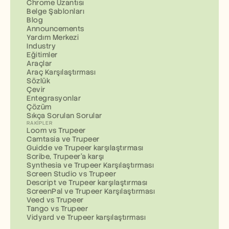
Chrome Uzantısı
Belge Şablonları
Blog
Announcements
Yardım Merkezi
Industry
Eğitimler
Araçlar
Araç Karşılaştırması
Sözlük
Çevir
Entegrasyonlar
Çözüm
Sıkça Sorulan Sorular
RAKIPLER
Loom vs Trupeer
Camtasia ve Trupeer
Guidde ve Trupeer karşılaştırması
Scribe, Trupeer'a karşı
Synthesia ve Trupeer Karşılaştırması
Screen Studio vs Trupeer
Descript ve Trupeer karşılaştırması
ScreenPal ve Trupeer Karşılaştırması
Veed vs Trupeer
Tango vs Trupeer
Vidyard ve Trupeer karşılaştırması