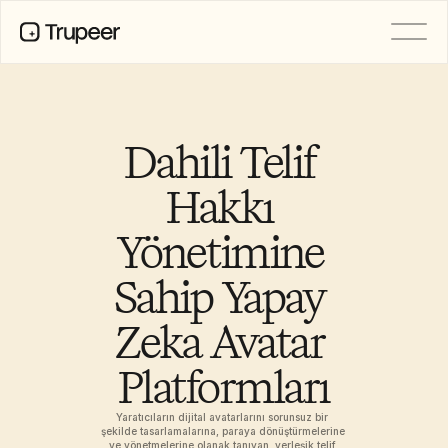
PRODUCT
Video
Documentation
Dahili Telif 
Translation
Knowledge Base
Hakkı 
AI Avatars
Brand Kits
Yönetimine 
Shared Pages
AI Screen Recording
Sahip Yapay 
Zeka Avatar 
RESOURCES
AI Champions of Change
Platformları
Trust Center
Ürün Sürümleri
Doc Templates
Yaratıcıların dijital avatarlarını sorunsuz bir 
Industry
şekilde tasarlamalarına, paraya dönüştürmelerine 
ve yönetmelerine olanak tanıyan, yerleşik telif 