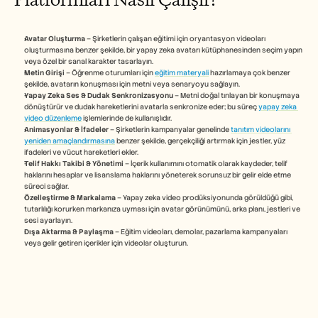
Careers
Avatar Oluşturma
 – Şirketlerin çalışan eğitimi için oryantasyon videoları 
Book a Demo
oluşturmasına benzer şekilde, bir yapay zeka avatarı kütüphanesinden seçim yapın 
veya özel bir sanal karakter tasarlayın.
Start Free Trial
Metin Girişi
 – Öğrenme oturumları için 
eğitim materyali
 hazırlamaya çok benzer 
şekilde, avatarın konuşması için metni veya senaryoyu sağlayın.
Yapay Zeka Ses & Dudak Senkronizasyonu
 – Metni doğal tınlayan bir konuşmaya 
dönüştürür ve dudak hareketlerini avatarla senkronize eder; bu süreç 
yapay zeka 
video düzenleme
 işlemlerinde de kullanışlıdır.
Animasyonlar & İfadeler
 – Şirketlerin kampanyalar genelinde 
tanıtım videolarını 
yeniden amaçlandırmasına
 benzer şekilde, gerçekçiliği artırmak için jestler, yüz 
ifadeleri ve vücut hareketleri ekler.
Telif Hakkı Takibi & Yönetimi
 – İçerik kullanımını otomatik olarak kaydeder, telif 
haklarını hesaplar ve lisanslama haklarını yöneterek sorunsuz bir gelir elde etme 
süreci sağlar.
Özelleştirme & Markalama
 – Yapay zeka video prodüksiyonunda görüldüğü gibi, 
tutarlılığı korurken markanıza uyması için avatar görünümünü, arka planı, jestleri ve 
sesi ayarlayın.
Dışa Aktarma & Paylaşma
 – Eğitim videoları, demolar, pazarlama kampanyaları 
veya gelir getiren içerikler için videolar oluşturun.