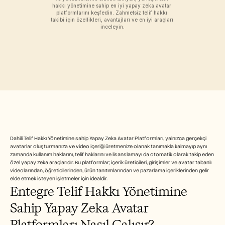
Free Tools
hakkı yönetimine sahip en iyi yapay zeka avatar 
FAQs
platformlarını keşfedin. Zahmetsiz telif hakkı 
Announcement
takibi için özellikleri, avantajları ve en iyi araçları 
inceleyin.
Partner Program
USECASES
Change Management
Sales Enablement
Pre-sales
Product Marketing
Customer Success
Training
See more
Dahili Telif Hakkı Yönetimine sahip Yapay Zeka Avatar Platformları, yalnızca gerçekçi 
Customer Stories
avatarlar oluşturmanıza ve video içeriği üretmenize olanak tanımakla kalmayıp aynı 
zamanda kullanım haklarını, telif haklarını ve lisanslamayı da otomatik olarak takip eden 
özel yapay zeka araçlarıdır. Bu platformlar; içerik üreticileri, girişimler ve avatar tabanlı 
Help Center
videolarından, öğreticilerinden, ürün tanıtımlarından ve pazarlama içeriklerinden gelir 
elde etmek isteyen işletmeler için idealdir.
Entegre Telif Hakkı Yönetimine 
Pricing
Sahip Yapay Zeka Avatar 
Platformları Nasıl Çalışır?