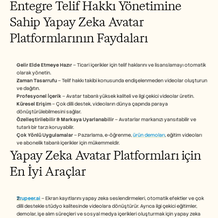
Entegre Telif Hakkı Yönetimine 
Sahip Yapay Zeka Avatar 
Platformlarının Faydaları
Gelir Elde Etmeye Hazır
 – Ticari içerikler için telif haklarını ve lisanslamayı otomatik 
olarak yönetin.
Zaman Tasarrufu
 – Telif hakkı takibi konusunda endişelenmeden videolar oluşturun 
ve dağıtın.
Profesyonel İçerik
 – Avatar tabanlı yüksek kaliteli ve ilgi çekici videolar üretin.
Küresel Erişim
 – Çok dilli destek, videoların dünya çapında paraya 
dönüştürülebilmesini sağlar.
Özelleştirilebilir & Markaya Uyarlanabilir
 – Avatarlar markanızı yansıtabilir ve 
tutarlı bir tarzı koruyabilir.
Çok Yönlü Uygulamalar
 – Pazarlama, e-öğrenme, 
ürün demoları
, eğitim videoları 
ve abonelik tabanlı içerikler için mükemmeldir.
Yapay Zeka Avatar Platformları için 
En İyi Araçlar
Trupeer.ai
– Ekran kayıtlarını yapay zeka seslendirmeleri, otomatik efektler ve çok 
dilli destekle stüdyo kalitesinde videolara dönüştürür. Ayrıca ilgi çekici eğitimler, 
demolar, işe alım süreçleri ve sosyal medya içerikleri oluşturmak için yapay zeka 