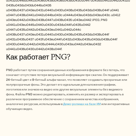
u0432u044bu0441u043eu043au043eu043au0430u0447u0435u0441u0442u0432u
Careers
0435u043du043du044bu0435 
u0438u0437u043eu0431u0440u0430u0436u0435u043du0438u044f u0441 
u0447u0438u0441u0442u044bu043c u0444u043eu043du043eu043c. u0412 
Book a Demo
u043eu0442u043bu0438u0447u0438u0435 u043eu0442 JPEG, PNG 
u0441u043eu0445u0440u0430u043du044fu0435u0442 
u0447u0435u0442u043au043eu0441u0442u044c 
Start Free Trial
u0438u0437u043eu0431u0440u0430u0436u0435u043du0438u044f 
u0431u0435u0437 u043fu043eu044fu0432u043bu0435u043du0438u044f 
u0430u0440u0442u0435u0444u0430u043au0442u043eu0432 
u0441u0436u0430u0442u0438u044f.
Как работает PNG?
PNG работает путем сохранения данных изображения в формате без потерь, что 
означает отсутствие потери визуальной информации при сжатии. Он поддерживает 
24-битный цвет и 8-битный альфа-канал, что позволяет создавать прозрачные или 
полупрозрачные фоны. Это делает его идеальным для наложения графики, 
логотипов или значков на видео или другие визуальные элементы без видимого 
фона. Файлы PNG можно редактировать, изменять их размер и экспортировать в 
различное программное обеспечение с сохранением качества изображения, 
аналогично ресурсам, используемым в 
Демо-роликах на базе ИИ
 или интерактивных 
обучающих видео.