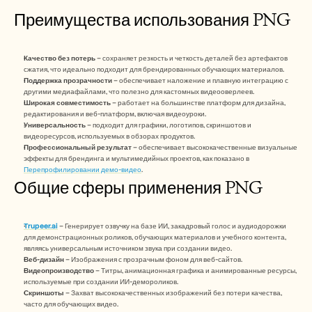
Преимущества использования PNG
Качество без потерь
 – сохраняет резкость и четкость деталей без артефактов 
сжатия, что идеально подходит для брендированных обучающих материалов.
Поддержка прозрачности
 – обеспечивает наложение и плавную интеграцию с 
другими медиафайлами, что полезно для кастомных видеооверлеев.
Широкая совместимость
 – работает на большинстве платформ для дизайна, 
редактирования и веб-платформ, включая видеоуроки.
Универсальность
 – подходит для графики, логотипов, скриншотов и 
видеоресурсов, используемых в обзорах продуктов.
Профессиональный результат
 – обеспечивает высококачественные визуальные 
эффекты для брендинга и мультимедийных проектов, как показано в 
Перепрофилировании демо-видео
.
Общие сферы применения PNG
Trupeer.ai
 – Генерирует озвучку на базе ИИ, закадровый голос и аудиодорожки 
для демонстрационных роликов, обучающих материалов и учебного контента, 
являясь универсальным источником звука при создании видео.
Веб-дизайн
 – Изображения с прозрачным фоном для веб-сайтов.
Видеопроизводство
 – Титры, анимационная графика и анимированные ресурсы, 
используемые при создании ИИ-демороликов.
Скриншоты
 – Захват высококачественных изображений без потери качества, 
часто для обучающих видео.