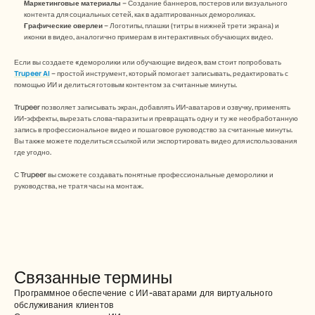
Маркетинговые материалы
 – Создание баннеров, постеров или визуального 
контента для социальных сетей, как в адаптированных демороликах.
Графические оверлеи
 – Логотипы, плашки (титры в нижней трети экрана) и 
иконки в видео, аналогично примерам в интерактивных обучающих видео.
Если вы создаете «деморолики или обучающие видео», вам стоит попробовать 
Trupeer AI
 – простой инструмент, который помогает записывать, редактировать с 
помощью ИИ и делиться готовым контентом за считанные минуты.
Trupeer позволяет записывать экран, добавлять ИИ-аватаров и озвучку, применять 
ИИ-эффекты, вырезать слова-паразиты и превращать одну и ту же необработанную 
запись в профессиональное видео и пошаговое руководство за считанные минуты. 
Вы также можете поделиться ссылкой или экспортировать видео для использования 
где угодно.
С Trupeer вы сможете создавать понятные профессиональные деморолики и 
руководства, не тратя часы на монтаж.
Связанные термины
Программное обеспечение с ИИ-аватарами для виртуального 
обслуживания клиентов