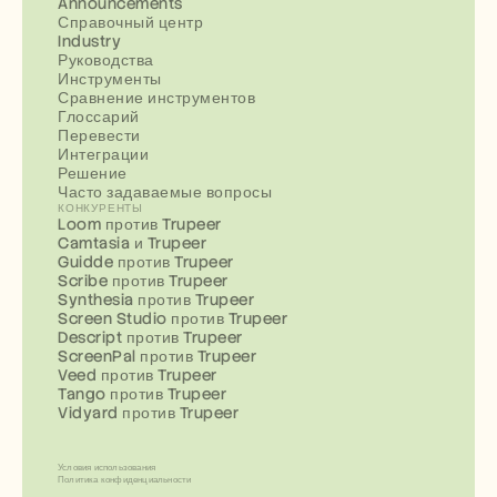
Announcements
Справочный центр
Industry
Руководства
Инструменты
Сравнение инструментов
Глоссарий
Перевести
Интеграции
Решение
Часто задаваемые вопросы
КОНКУРЕНТЫ
Loom против Trupeer
Camtasia и Trupeer
Guidde против Trupeer
Scribe против Trupeer
Synthesia против Trupeer
Screen Studio против Trupeer
Descript против Trupeer
ScreenPal против Trupeer
Veed против Trupeer
Tango против Trupeer
Vidyard против Trupeer
Условия использования
Политика конфиденциальности