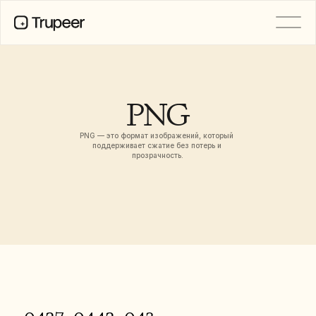
PRODUCT
Video
Documentation
PNG
Translation
Knowledge Base
PNG — это формат изображений, который 
AI Avatars
поддерживает сжатие без потерь и 
Brand Kits
прозрачность.
Shared Pages
AI Screen Recording
РЕСУРСЫ
Лидеры перемен в сфере ИИ
Центр доверия
Выпуски продуктов
Шаблоны документов
Industry