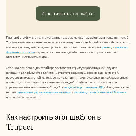
Free Tools
Часто задаваемые вопросы
Объявление
Использовать этот шаблон
Партнерская программа
ВАРИАНТЫ ИСПОЛЬЗОВАНИЯ
Управление изменениями
Обеспечение продаж
План действий — это то, что устраняет разрыв между намерением и исполнением. С 
Предпродажи
Trupeer вы можете сэкономить часы на планировании действий, начав с бесплатного 
Маркетинг продуктов
шаблона плана действий, настроив его в соответствии со своими 
руководствами по 
фирменному стилю
 и превратив план в видеообновления, которые повышают 
Успех клиентов
ответственность в командах.
Обучение
See more
Этот шаблон плана действий предоставляет структурированную основу для 
фиксации целей, пунктов действий, ответственных лиц, сроков, зависимостей, 
ресурсов и показателей успеха. Он полезен для индивидуальных целей, командных 
проектов, повышения производительности, действий после ретроспективы и 
Customer Stories
стратегического выполнения. Создайте 
видеообзор с помощью ИИ
, объедините его с 
нашим 
сценарием управления изменениями
 и 
переведите на более чем 65 языков
для глобальных команд.
Help Center
Как настроить этот шаблон в 
Pricing
Trupeer