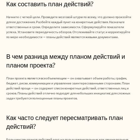
Как составить план действий?
Начните с четкой цели. Проведите мозговой штурм по всему, что должно произойти 
для ее достижения. Разбейте каждый пункт на конкретные действия. Назначьте 
ответственных и сроки. Определите зависимости. Сформулируйте показатели 
успеха. Установите периодичность обзоров. Отслеживайте статус и корректируйте 
по мере необходимости — планы действий являются живыми документами.
В чем разница между планом действий и 
планом проекта?
План проекта является всеобъемлющим — он охватывает объем работы, график, 
бюджет, риски, коммуникации и управление заинтересованными сторонами. План 
действий проще — он содержит список конкретных действий, ответственных лиц и 
сроков. Планы действий отлично подходят для небольших инициатив; для сложных 
задач требуются полноценные планы проектов.
Как часто следует пересматривать план 
действий?
Большинству планов действий идут на пользу еженедельные или двухнедельные 