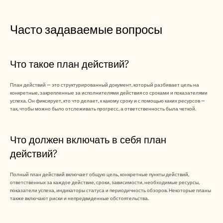
Часто задаваемые вопросы
Что такое план действий?
План действий — это структурированный документ, который разбивает цель на 
конкретные, закрепленные за исполнителями действия со сроками и показателями 
успеха. Он фиксирует, кто что делает, к какому сроку и с помощью каких ресурсов — 
так, чтобы можно было отслеживать прогресс, а ответственность была четкой.
Что должен включать в себя план 
действий?
Полный план действий включает общую цель, конкретные пункты действий, 
ответственных за каждое действие, сроки, зависимости, необходимые ресурсы, 
показатели успеха, индикаторы статуса и периодичность обзоров. Некоторые планы 
также включают риски и непредвиденные обстоятельства.