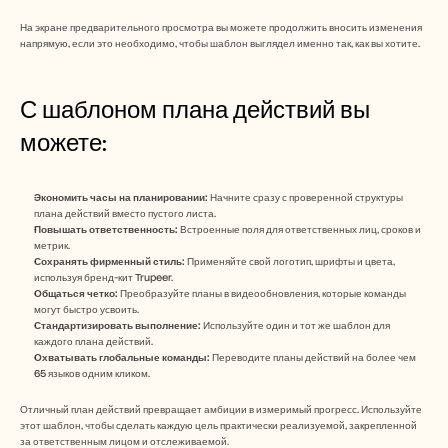
На экране предварительного просмотра вы можете продолжить вносить изменения 
напрямую, если это необходимо, чтобы шаблон выглядел именно так, как вы хотите.
С шаблоном плана действий вы 
можете:
Экономить часы на планировании:
 Начните сразу с проверенной структуры 
плана действий вместо пустого листа.
Повышать ответственность:
 Встроенные поля для ответственных лиц, сроков и 
метрик.
Сохранять фирменный стиль:
 Применяйте свой логотип, шрифты и цвета, 
используя бренд-кит Trupeer.
Общаться четко:
 Преобразуйте планы в видеообновления, которые команды 
могут быстро усвоить.
Стандартизировать выполнение:
 Используйте один и тот же шаблон для 
каждого плана действий.
Охватывать глобальные команды:
 Переводите планы действий на более чем 
65 языков одним кликом.
Отличный план действий превращает амбиции в измеримый прогресс. Используйте 
этот шаблон, чтобы сделать каждую цель практически реализуемой, закрепленной 
за ответственным лицом и отслеживаемой.