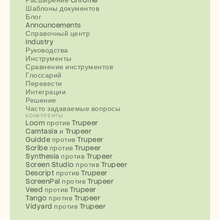
Расширение Chrome
Шаблоны документов
Блог
Announcements
Справочный центр
Industry
Руководства
Инструменты
Сравнение инструментов
Глоссарий
Перевести
Интеграции
Решение
Часто задаваемые вопросы
КОНКУРЕНТЫ
Loom против Trupeer
Camtasia и Trupeer
Guidde против Trupeer
Scribe против Trupeer
Synthesia против Trupeer
Screen Studio против Trupeer
Descript против Trupeer
ScreenPal против Trupeer
Veed против Trupeer
Tango против Trupeer
Vidyard против Trupeer