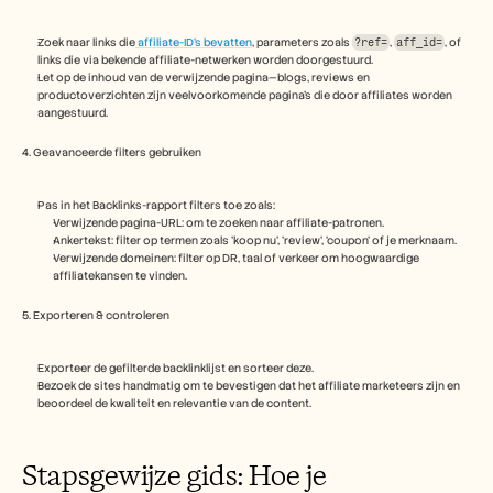
Carrières
Zoek naar links die
 affiliate-ID's bevatten
, parameters zoals 
?ref=
, 
aff_id=
, of 
links die via bekende affiliate-netwerken worden doorgestuurd.
Plan een demo
Let op de inhoud van de verwijzende pagina—blogs, reviews en 
productoverzichten zijn veelvoorkomende pagina's die door affiliates worden 
Start gratis proefperiode
aangestuurd.
4. Geavanceerde filters gebruiken
Pas in het Backlinks-rapport filters toe zoals:
Verwijzende pagina-URL: om te zoeken naar affiliate-patronen.
Ankertekst: filter op termen zoals 'koop nu', 'review', 'coupon' of je merknaam.
Verwijzende domeinen: filter op DR, taal of verkeer om hoogwaardige 
affiliatekansen te vinden.
5. Exporteren & controleren
Exporteer de gefilterde backlinklijst en sorteer deze.
Bezoek de sites handmatig om te bevestigen dat het affiliate marketeers zijn en 
beoordeel de kwaliteit en relevantie van de content.
Stapsgewijze gids: Hoe je 