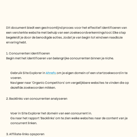
Free Tools
Veelgestelde vragen
Announcement
Partner Program
TOEPASSINGEN
Dit document biedt een gestroomlijnd proces voor het effectief identificeren van 
Verandermanagement
een versterkte website met behulp van een zoekwoordverkenningstool. Elke stap 
Verkoopondersteuning
begeleidt je door de benodigde acties, zodat je van begin tot eind een naadloze 
Voorverkoop
ervaring hebt.
Productmarketing
Klantensucces
1. Concurrenten identificeren
Begin met het identificeren van belangrijke concurrenten binnen je niche.
Training
See more
Gebruik Site Explorer in 
Ahrefs 
om je eigen domein of een startzoekwoord in te 
voeren.
Navigeer naar 'Organic Competitors' om vergelijkbare websites te vinden die op 
Klantverhalen
dezelfde zoekwoorden mikken.
2. Backlinks van concurrenten analyseren
Helpcentrum
Voer in Site Explorer het domein van een concurrent in.
Ga naar het rapport 'Backlinks' om te zien welke websites naar de content van je 
Prijzen
concurrent linken.
3. Affiliate-links opsporen