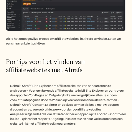
Dit is het stapsgewijze proces om affiliatewebsites in Ahrefs te vinden. Laten we 
eens naar enkele tips kijken.
Pro-tips voor het vinden van 
affiliatewebsites met Ahrefs 
Gebruik Ahrefs’ Site Explorer om affiliatewebsites van concurrenten te 
analyseren – Voer een bekende affiliatewebsite in bij Site Explorer en controleer 
de rapporten Top Pages en Outgoing Links om vergelijkbare sites te vinden.
Zoek affiliatepagina's door te zoeken op veelvoorkomende affiliate-termen – 
Gebruik Ahrefs’ Content Explorer en zoek op termen als best, review, coupon, 
discount en vs, veelgebruikte zoekwoorden op affiliatewebsites.
Analyseer uitgaande links om affiliatepartnerschappen op te sporen – Controleer 
in Site Explorer het rapport Outgoing Links om te zien naar welke domeinen een 
website linkt met affiliate-trackingparameters