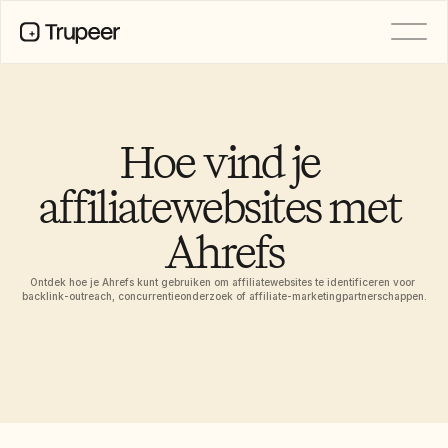
Product
Video
Documentatie
Hoe vind je 
Vertaling
Kennisbank
affiliatewebsites met 
AI-avatars
Merkkits
Ahrefs
Gedeelde pagina's
AI-schermopname
Ontdek hoe je Ahrefs kunt gebruiken om affiliatewebsites te identificeren voor 
backlink-outreach, concurrentieonderzoek of affiliate-marketingpartnerschappen.
BRONNEN
AI-kampioenen van verandering
Vertrouwenscentrum
Functieverzoeken
Documentsjablonen
Industry