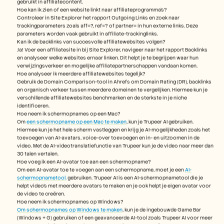
gebruikt in affiliatecontent.
Hoe kan ik zien of een website linkt naar affiliateprogramma's?
Controleer in Site Explorer het rapport Outgoing Links en zoek naar 
trackingparameters zoals aff=?, ref=? of partner= in hun externe links. Deze 
parameters worden vaak gebruikt in affiliate-trackinglinks.
Kan ik de backlinks van succesvolle affiliatewebsites volgen?
Ja! Voer een affiliatesite in bij Site Explorer, navigeer naar het rapport Backlinks 
en analyseer welke websites ernaar linken. Dit helpt je te begrijpen waar hun 
verwijzingsverkeer en mogelijke affiliatepartnerschappen vandaan komen.
Hoe analyseer ik meerdere affiliatewebsites tegelijk? 
Gebruik de Domain Comparison-tool in Ahrefs om Domain Rating (DR), backlinks 
en organisch verkeer tussen meerdere domeinen te vergelijken. Hiermee kun je 
verschillende affiliatewebsites benchmarken en de sterkste in je niche 
identificeren. 
Hoe neem ik schermopnames op een Mac? 
Om 
een schermopname op een Mac te maken
, kun je Trupeer AI gebruiken. 
Hiermee kun je het hele scherm vastleggen en krijg je AI-mogelijkheden zoals het 
toevoegen van AI-avatars, voice-over toevoegen en in- en uitzoomen in de 
video. Met de AI-videotranslatiefunctie van Trupeer kun je de video naar meer dan 
30 talen vertalen. 
Hoe voeg ik een AI-avatar toe aan een schermopname?
Om een AI-avatar toe te voegen aan een schermopname, moet je een 
AI-
schermopnametool.
 gebruiken. Trupeer AI is een AI-schermopnametool die je 
helpt video's met meerdere avatars te maken en je ook helpt je eigen avatar voor 
de video te creëren.
Hoe neem ik schermopnames op Windows?
Om schermopnames op Windows te maken
, kun je de ingebouwde Game Bar 
(Windows + G) gebruiken of een geavanceerde AI-tool zoals Trupeer AI voor meer 