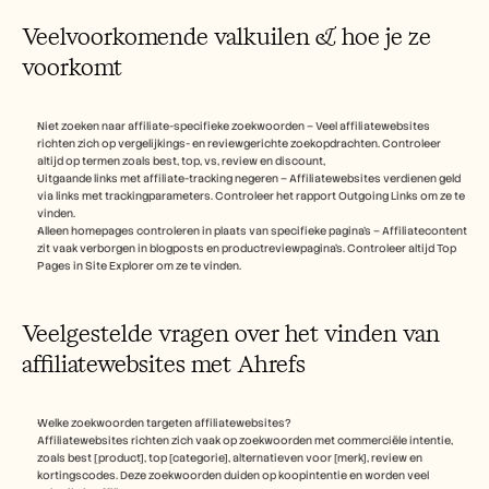
Veelvoorkomende valkuilen & hoe je ze 
voorkomt
Niet zoeken naar affiliate-specifieke zoekwoorden – Veel affiliatewebsites 
richten zich op vergelijkings- en reviewgerichte zoekopdrachten. Controleer 
altijd op termen zoals best, top, vs, review en discount,
Uitgaande links met affiliate-tracking negeren – Affiliatewebsites verdienen geld 
via links met trackingparameters. Controleer het rapport Outgoing Links om ze te 
vinden.
Alleen homepages controleren in plaats van specifieke pagina's – Affiliatecontent 
zit vaak verborgen in blogposts en productreviewpagina's. Controleer altijd Top 
Pages in Site Explorer om ze te vinden.
Veelgestelde vragen over het vinden van 
affiliatewebsites met Ahrefs
Welke zoekwoorden targeten affiliatewebsites? 
Affiliatewebsites richten zich vaak op zoekwoorden met commerciële intentie, 
zoals best [product], top [categorie], alternatieven voor [merk], review en 
kortingscodes. Deze zoekwoorden duiden op koopintentie en worden veel 