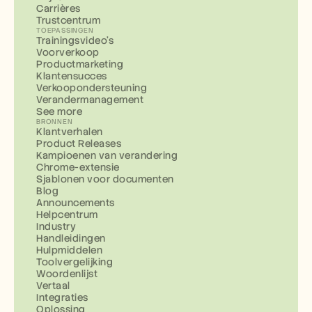
Carrières
Trustcentrum
TOEPASSINGEN
Trainingsvideo's
Voorverkoop
Productmarketing
Klantensucces
Verkoopondersteuning
Verandermanagement
See more
BRONNEN
Klantverhalen
Product Releases
Kampioenen van verandering
Chrome-extensie
Sjablonen voor documenten
Blog
Announcements
Helpcentrum
Industry
Handleidingen
Hulpmiddelen
Toolvergelijking
Woordenlijst
Vertaal
Integraties
Oplossing