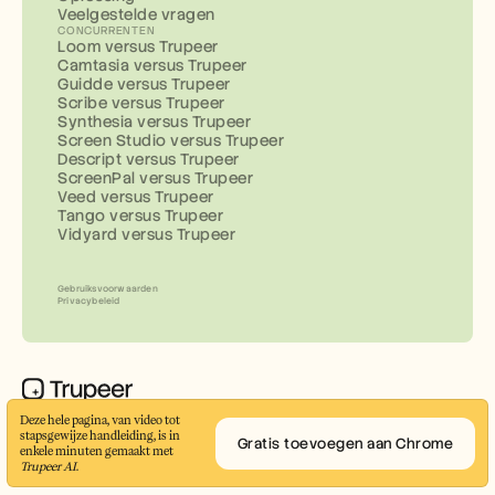
Veelgestelde vragen
CONCURRENTEN
Loom versus Trupeer
Camtasia versus Trupeer
Guidde versus Trupeer
Scribe versus Trupeer
Synthesia versus Trupeer
Screen Studio versus Trupeer
Descript versus Trupeer
ScreenPal versus Trupeer
Veed versus Trupeer
Tango versus Trupeer
Vidyard versus Trupeer
Gebruiksvoorwaarden
Privacybeleid
Maak professionele demovideo’s en 
Deze hele pagina, van video tot 
documentatie in enkele minuten
stapsgewijze handleiding, is in 
Gratis toevoegen aan Chrome
enkele minuten gemaakt met 
© 2026 Trupeer Inc.
Trupeer AI
.