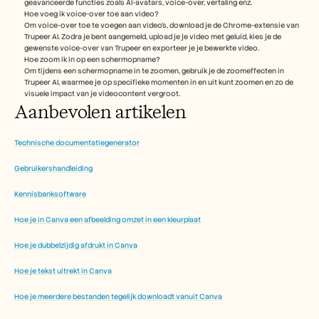
geavanceerde functies zoals AI-avatars, voice-over, vertaling enz.
Hoe voeg ik voice-over toe aan video?
Om voice-over toe te voegen aan video's, download je de Chrome-extensie van 
Trupeer AI. Zodra je bent aangemeld, upload je je video met geluid, kies je de 
gewenste voice-over van Trupeer en exporteer je je bewerkte video. 
Hoe zoom ik in op een schermopname?
Om tijdens een schermopname in te zoomen, gebruik je de zoomeffecten in 
Trupeer AI, waarmee je op specifieke momenten in en uit kunt zoomen en zo de 
visuele impact van je videocontent vergroot.
Aanbevolen artikelen
Technische documentatiegenerator
Gebruikershandleiding
Kennisbanksoftware
Hoe je in Canva een afbeelding omzet in een kleurplaat
Hoe je dubbelzijdig afdrukt in Canva
Hoe je tekst uitrekt in Canva
Hoe je meerdere bestanden tegelijk downloadt vanuit Canva