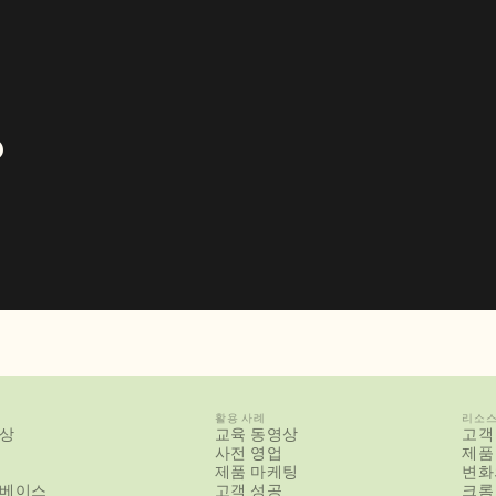
?
활용 사례
리소
상
교육 동영상
고객
사전 영업
제품
제품 마케팅
변화
베이스
고객 성공
크롬