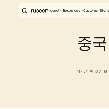
Product
Resources
Customer Stori
중국
자막, 더빙 및 AI