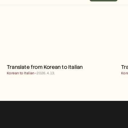
TRANSLATE FROM KOREAN 
TO ITALIAN
Translate from Korean to Italian
Tr
Korean to Italian
●
2026. 4. 13.
Kor