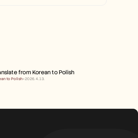
TRANSLATE FROM KOREAN 
TO POLISH
anslate from Korean to Polish
ean to Polish
●
2026. 4. 13.