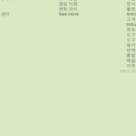
영업 지원
문서
변화 관리
블로
 센터
See more
Ann
고객
Indu
튜토
도구
도구
용어
번역
통합
해결
자주
서비스 약