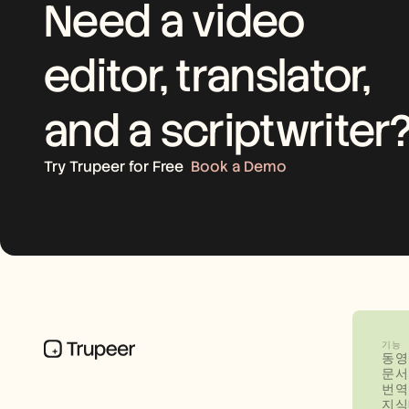
Need a video 
editor, translator, 
and a scriptwriter
Try Trupeer for Free
Book a Demo
기능
동영
문서
번역
지식