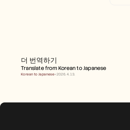
더 번역하기
TRANSLATE FROM KOREAN 
TO JAPANESE
Translate from Korean to Japanese
Korean to Japanese
●
2026. 4. 13.