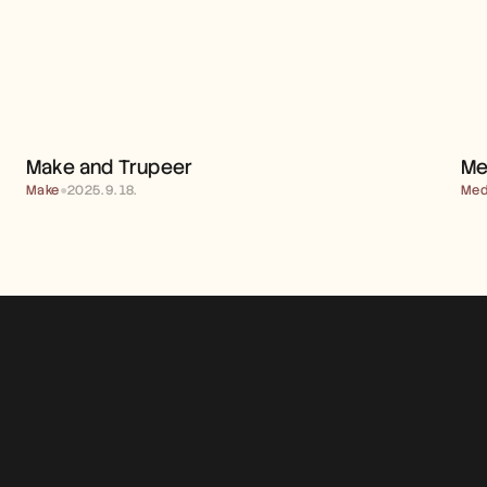
MAKE AND TRUPEER 
Make and Trupeer 
Me
Make
●
2025. 9. 18.
Med