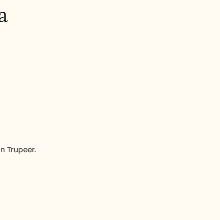
a
in Trupeer.