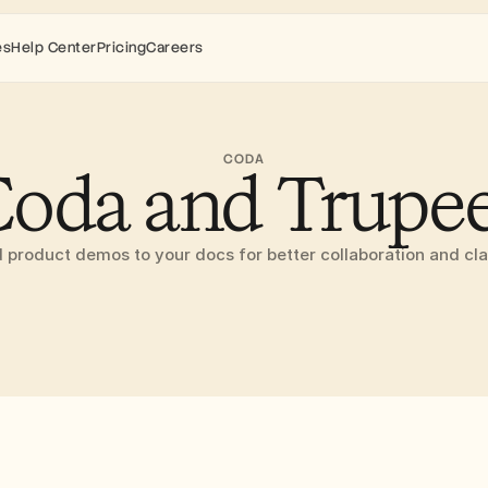
es
Help Center
Pricing
Careers
CODA
oda and Trupe
 product demos to your docs for better collaboration and clar