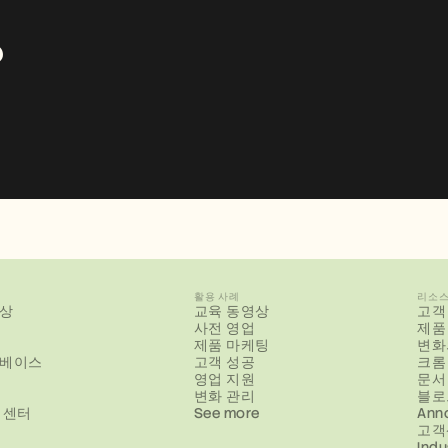
?
활용 사례
리소
상
교육 동영상
고객
사전 영업
제품
제품 마케팅
변화
베이스
고객 성공
크롬
영업 지원
문서
변화 관리
블로
 센터
See more
Ann
고객
Indu