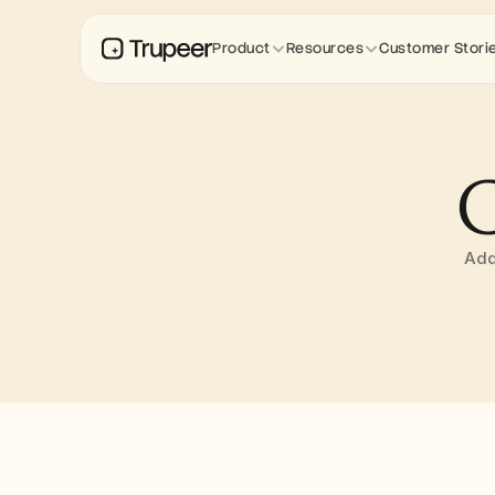
Product
Resources
Customer Stori
C
Add