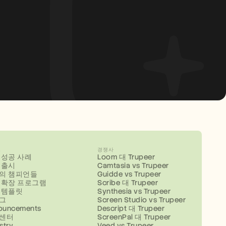
스
경쟁사
 성공 사례
Loom 대 Trupeer
 출시
Camtasia vs Trupeer
의 챔피언들
Guidde vs Trupeer
 확장 프로그램
Scribe 대 Trupeer
 템플릿
Synthesia vs Trupeer
그
Screen Studio vs Trupeer
ouncements
Descript 대 Trupeer
센터
ScreenPal 대 Trupeer
stry
Veed vs Trupeer