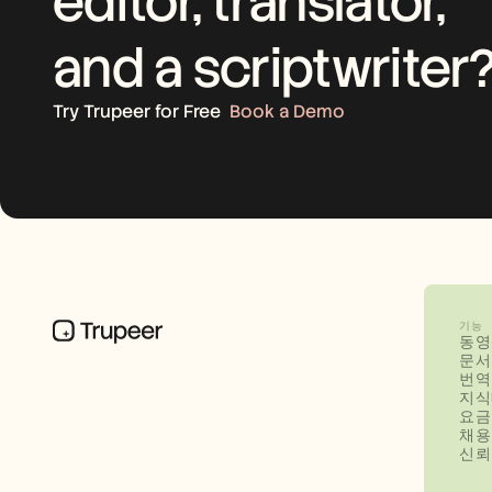
editor, translator, 
and a scriptwriter
Try Trupeer for Free
Book a Demo
기능
동영
문서
번역
지식
요금
채용
신뢰