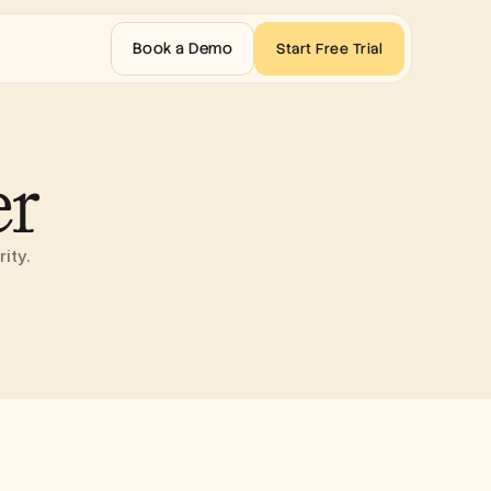
Book a Demo
Start Free Trial
er
ity.