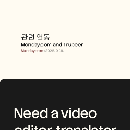
관련 연동
MONDAY.COM AND TRUPEER 
Monday.com and Trupeer 
Monday.com
●
2025. 9. 18.
Need a video 