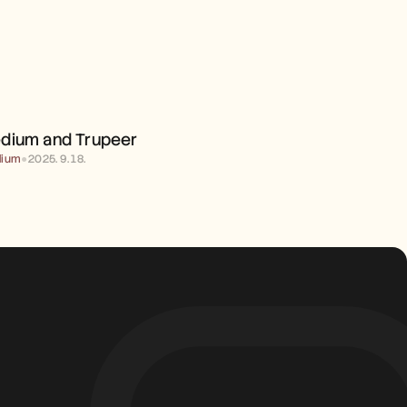
MEDIUM AND TRUPEER 
dium and Trupeer 
ium
●
2025. 9. 18.