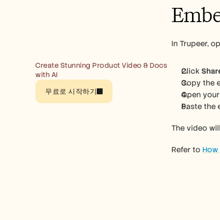
Embed
In Trupeer, o
Create Stunning Product Video & Docs 
Click 
Shar
with AI
Copy the e
무료로 시작하기
Open your 
Paste the 
The video wi
Refer to 
How 