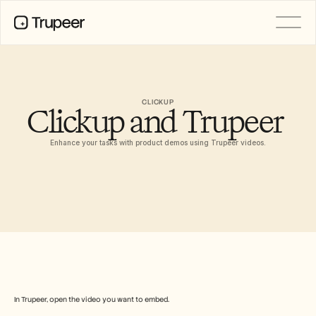
PRODUCT
Video
Documentation
CLICKUP
Clickup and Trupeer 
Translation
Knowledge Base
AI Avatars
Enhance your tasks with product demos using Trupeer videos.
Brand Kits
Shared Pages
AI Screen Recording
RESOURCES
AI Champions of Change
Trust Center
제품 출시
Doc Templates
In Trupeer, open the video you want to embed.
Industry