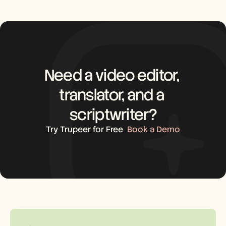
Careers
Book a Demo
Start Free Trial
Need a video editor, 
translator, and a 
scriptwriter?
Try Trupeer for Free
Book a Demo