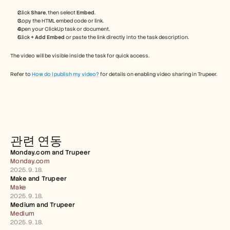
Free Tools
FAQs
Click 
Share
, then select 
Embed
.
Announcement
Copy the HTML embed code or link.
Open your ClickUp task or document.
Partner Program
Click 
+ Add Embed
 or paste the link directly into the task description.
USECASES
Change Management
The video will be visible inside the task for quick access.
Sales Enablement
Pre-sales
Refer to 
How do I publish my video?
 for details on enabling video sharing in Trupeer.
Product Marketing
Customer Success
Training
See more
관련 연동
Customer Stories
Monday.com and Trupeer 
Monday.com
2025. 9. 18.
Help Center
Make and Trupeer 
Make
2025. 9. 18.
Pricing
Medium and Trupeer 
Medium
2025. 9. 18.