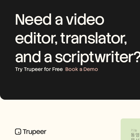
Need a video 
editor, translator, 
and a scriptwriter
Try Trupeer for Free
Book a Demo
기능
동영