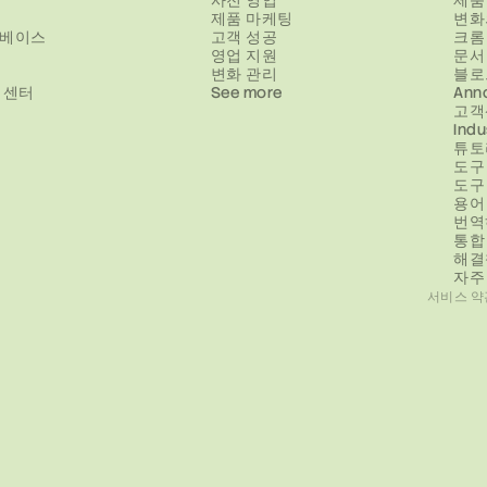
사전 영업
제품
제품 마케팅
변화
베이스
고객 성공
크롬
영업 지원
문서
변화 관리
블로
 센터
See more
Ann
고객
Indu
튜토
도구
도구
용어
번역
통합
해결
자주
서비스 약