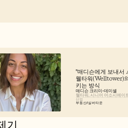
"매디슨에게 보내서 A
웰타워(Welltowe
키는 방식
매디슨 크리미-데미셸
웰타워, 시니어 어소시에이
산업
부동산/실버타운
제기