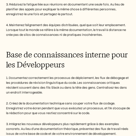
3. Réduisez la fatigue liée aux réunions en documentant une seule fois. Au lieu de 
planifier des appels pour expliquer la même chose à différentes personnes, 
enregistrez-le une fois et partagez-le partout.
4. Maintenez l'alignement des équipes distribuées, quel que soit leur emplacement. 
Lorsque tout le monde se réfère à la même documentation, le travail à distance ne 
crée pas de silos de connaissances ni de pratiques incohérentes.
Base de connaissances interne pour 
les Développeurs
1. Documentez correctement les processus de déploiement, les flux de débogage et 
les procédures de révision linguistique du code. Les connaissances critiques 
résident souvent dans des fils Slack ou dans la tête des gens. Centralisez-les dans 
un endroit interrogeable.
2. Créez de la documentation technique sans couper votre flux de codage. 
Enregistrez votre écran pendant que vous exécutez un processus, et l'IA s'occupe de 
la rédaction pour que vous restiez concentré sur le code.
3. Intégrez les nouveaux développeurs plus rapidement grâce à des exemples 
concrets. Au lieu d'une documentation théorique, présentez des flux de travail réels 
issus de votre base de code et de votre environnement de développement.