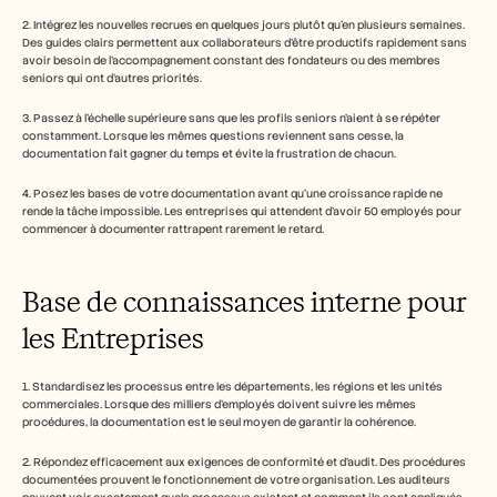
2. Intégrez les nouvelles recrues en quelques jours plutôt qu'en plusieurs semaines. 
Des guides clairs permettent aux collaborateurs d'être productifs rapidement sans 
avoir besoin de l'accompagnement constant des fondateurs ou des membres 
seniors qui ont d'autres priorités.
3. Passez à l'échelle supérieure sans que les profils seniors n'aient à se répéter 
constamment. Lorsque les mêmes questions reviennent sans cesse, la 
documentation fait gagner du temps et évite la frustration de chacun.
4. Posez les bases de votre documentation avant qu'une croissance rapide ne 
rende la tâche impossible. Les entreprises qui attendent d'avoir 50 employés pour 
commencer à documenter rattrapent rarement le retard.
Base de connaissances interne pour 
les Entreprises
1. Standardisez les processus entre les départements, les régions et les unités 
commerciales. Lorsque des milliers d'employés doivent suivre les mêmes 
procédures, la documentation est le seul moyen de garantir la cohérence.
2. Répondez efficacement aux exigences de conformité et d'audit. Des procédures 
documentées prouvent le fonctionnement de votre organisation. Les auditeurs 