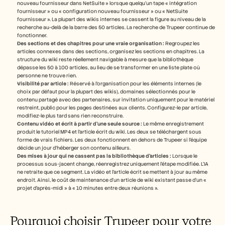
nouveau fournisseur dans NetSuite » lorsque quelqu'un tape « intégration 
fournisseur » ou « configuration nouveau fournisseur » ou « NetSuite 
fournisseur ». La plupart des wikis internes se cassent la figure au niveau de la 
recherche au-delà de la barre des 50 articles. La recherche de Trupeer continue de 
fonctionner.
Des sections et des chapitres pour une vraie organisation :
 Regroupez les 
articles connexes dans des sections, organisez les sections en chapitres. La 
structure du wiki reste réellement navigable à mesure que la bibliothèque 
dépasse les 50 à 100 articles, au lieu de se transformer en une liste plate où 
personne ne trouve rien.
Visibilité par article :
 Réservé à l'organisation pour les éléments internes (le 
choix par défaut pour la plupart des wikis), domaines sélectionnés pour le 
contenu partagé avec des partenaires, sur invitation uniquement pour le matériel 
restreint, public pour les pages destinées aux clients. Configurez-le par article, 
modifiez-le plus tard sans rien reconstruire.
Contenu vidéo et écrit à partir d'une seule source :
 Le même enregistrement 
produit le tutoriel MP4 et l'article écrit du wiki. Les deux se téléchargent sous 
forme de vrais fichiers. Les deux fonctionnent en dehors de Trupeer si l'équipe 
décide un jour d'héberger son contenu ailleurs.
Des mises à jour qui ne cassent pas la bibliothèque d'articles :
 Lorsque le 
processus sous-jacent change, réenregistrez uniquement l'étape modifiée. L'IA 
ne retraite que ce segment. La vidéo et l'article écrit se mettent à jour au même 
endroit. Ainsi, le coût de maintenance d'un article de wiki existant passe d'un « 
projet d'après-midi » à « 10 minutes entre deux réunions ».
Pourquoi choisir Trupeer pour votre 