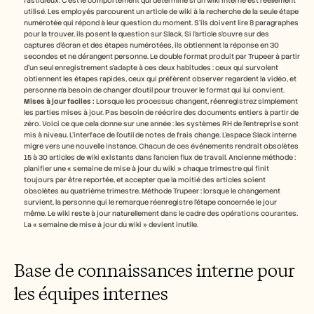
fastidieux. C'est le comportement qui détermine si un wiki interne est réellement 
utilisé. Les employés parcourent un article de wiki à la recherche de la seule étape 
numérotée qui répond à leur question du moment. S'ils doivent lire 8 paragraphes 
pour la trouver, ils posent la question sur Slack. Si l'article s’ouvre sur des 
captures d'écran et des étapes numérotées, ils obtiennent la réponse en 30 
secondes et ne dérangent personne. Le double format produit par Trupeer à partir 
d'un seul enregistrement s'adapte à ces deux habitudes : ceux qui survolent 
obtiennent les étapes rapides, ceux qui préfèrent observer regardent la vidéo, et 
personne n'a besoin de changer d'outil pour trouver le format qui lui convient.
Mises à jour faciles :
 Lorsque les processus changent, réenregistrez simplement 
les parties mises à jour. Pas besoin de réécrire des documents entiers à partir de 
zéro. Voici ce que cela donne sur une année : les systèmes RH de l'entreprise sont 
mis à niveau. L'interface de l'outil de notes de frais change. L'espace Slack interne 
migre vers une nouvelle instance. Chacun de ces événements rendrait obsolètes 
15 à 30 articles de wiki existants dans l'ancien flux de travail. Ancienne méthode : 
planifier une « semaine de mise à jour du wiki » chaque trimestre qui finit 
toujours par être reportée, et accepter que la moitié des articles soient 
obsolètes au quatrième trimestre. Méthode Trupeer : lorsque le changement 
survient, la personne qui le remarque réenregistre l'étape concernée le jour 
même. Le wiki reste à jour naturellement dans le cadre des opérations courantes. 
La « semaine de mise à jour du wiki » devient inutile.
Base de connaissances interne pour 
les équipes internes