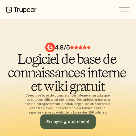
PRODUIT
Vidéo
Documentation
4.8/5
Traduction
Logiciel de base de 
Base de connaissances
Avatars IA
Kits de marque
connaissances interne 
Pages partagées
Enregistrement d’écran par IA
et wiki gratuit
Créez une base de connaissances interne et un wiki que 
les équipes utiliseront réellement. Des articles générés à 
RESSOURCES
partir d'enregistrements d'écran, organisés en sections et 
Champions du changement en IA
chapitres, avec une recherche qui fournit la bonne 
réponse même au-delà de la barre des 100 articles.
Centre de confiance
Demandes de fonctionnalités
Essayez gratuitement
Modèles de documents
Industry