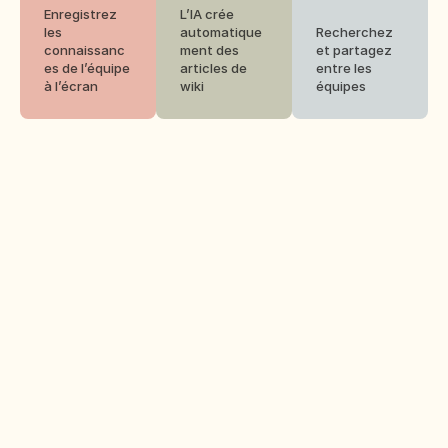
Enregistrez 
L’IA crée 
les 
automatique
Recherchez 
connaissanc
ment des 
et partagez 
es de l’équipe 
articles de 
entre les 
à l’écran
wiki
équipes