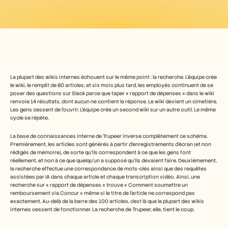
Free Tools
FAQ
Announcement
Partner Program
CAS D'UTILISATION
Gestion du changement
Activation des ventes
Pré-vente
La plupart des wikis internes échouent sur le même point : la recherche. L'équipe crée 
Marketing produit
le wiki, le remplit de 80 articles, et six mois plus tard, les employés continuent de se 
Succès client
poser des questions sur Slack parce que taper « rapport de dépenses » dans le wiki 
Formation
renvoie 14 résultats, dont aucun ne contient la réponse. Le wiki devient un cimetière. 
See more
Les gens cessent de l'ouvrir. L'équipe crée un second wiki sur un autre outil. Le même 
cycle se répète.
La base de connaissances interne de Trupeer inverse complètement ce schéma. 
Témoignages clients
Premièrement, les articles sont générés à partir d'enregistrements d'écran (et non 
rédigés de mémoire), de sorte qu'ils correspondent à ce que les gens font 
réellement, et non à ce que quelqu'un a supposé qu'ils devaient faire. Deuxièmement, 
la recherche effectue une correspondance de mots-clés ainsi que des requêtes 
Centre d'aide
assistées par IA dans chaque article et chaque transcription vidéo. Ainsi, une 
recherche sur « rapport de dépenses » trouve « Comment soumettre un 
remboursement via Concur » même si le titre de l'article ne correspond pas 
exactement. Au-delà de la barre des 100 articles, c'est là que la plupart des wikis 
Tarifs
internes cessent de fonctionner. La recherche de Trupeer, elle, tient le coup.