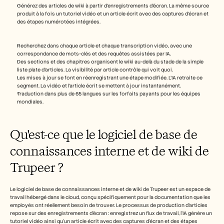
Carrières
Générez des articles de wiki à partir d'enregistrements d'écran. La même source 
produit à la fois un tutoriel vidéo et un article écrit avec des captures d'écran et 
des étapes numérotées intégrées.
Réserver une démonstration
Recherchez dans chaque article et chaque transcription vidéo, avec une 
Commencer l'essai gratuit
correspondance de mots-clés et des requêtes assistées par IA.
Des sections et des chapitres organisent le wiki au-delà du stade de la simple 
liste plate d'articles. La visibilité par article contrôle qui voit quoi.
Les mises à jour se font en réenregistrant une étape modifiée. L'IA retraite ce 
segment. La vidéo et l'article écrit se mettent à jour instantanément.
Traduction dans plus de 65 langues sur les forfaits payants pour les équipes 
mondiales.
Qu'est-ce que le logiciel de base de 
connaissances interne et de wiki de 
Trupeer ?
Le logiciel de base de connaissances interne et de wiki de Trupeer est un espace de 
travail hébergé dans le cloud, conçu spécifiquement pour la documentation que les 
employés ont réellement besoin de trouver. Le processus de production d'articles 
repose sur des enregistrements d'écran : enregistrez un flux de travail, l'IA génère un 
tutoriel vidéo ainsi qu'un article écrit avec des captures d'écran et des étapes 