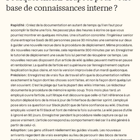
base de connaissances interne ?
Rapidité :
 Créez de la documentation en autant de temps qu'il en faut pour 
accomplir la tâche une fois. Ne passez plus des heures à écrire ce que vous 
pourriez montrer en quelques minutes. Une situation concrète : l'ingénieur senior 
d'une entreprise SaaS de 80 personnes passe 30 minutes une semaine sur deux 
à guider une nouvelle recrue dans la procédure de déploiement. Même procédure, 
dix nouvelles recrues sur l'année, cela représente 300 minutes par an. Enregistrer 
le tutoriel de déploiement une seule fois lui permet de récupérer ce temps. Les 
nouvelles recrues disposent d'un article de wiki qu'elles peuvent mettre en pause 
et rembobiner. La qualité de l'article est supérieure car l'enregistrement capture 
l'explication la plus claire, et non la version improvisée d'un mardi quelconque.
Précision :
 Enregistrez de vrais flux de travail afin que la documentation reflète 
exactement la façon dont les choses sont faites, et non la façon dont quelqu'un 
s'en souvient. C'est le piège qui tue la plupart des wikis internes. Le rédacteur 
documente la procédure de mémoire après coup. Trois mois plus tard, un 
employé ouvre l'article, suit l'étape 4 et découvre que celle-ci fait référence à un 
bouton déplacé lors de la mise à jour de l'interface du dernier sprint. L'employé 
pose alors sa question sur Slack plutôt que de faire confiance au wiki. D'autres 
employés voient le fil Slack et font de même la fois suivante. Le wiki passe d'utile 
à ignoré en 90 jours. Enregistrer pendant la procédure réelle capture ce qui se 
passe vraiment. L'article correspond au comportement réel car il a été généré à 
partir de celui-ci.
Adoption :
 Les gens utilisent réellement les guides visuels. Les nouveaux 
arrivants regardent de vrais exemples au lieu de parcourir des blocs de texte 