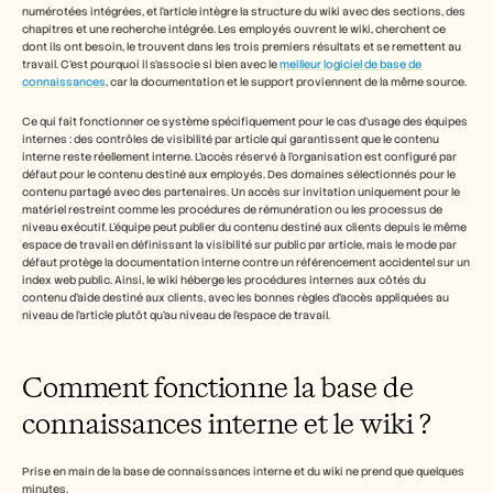
numérotées intégrées, et l'article intègre la structure du wiki avec des sections, des 
chapitres et une recherche intégrée. Les employés ouvrent le wiki, cherchent ce 
dont ils ont besoin, le trouvent dans les trois premiers résultats et se remettent au 
travail. C'est pourquoi il s'associe si bien avec le 
meilleur logiciel de base de 
connaissances
, car la documentation et le support proviennent de la même source.
Ce qui fait fonctionner ce système spécifiquement pour le cas d'usage des équipes 
internes : des contrôles de visibilité par article qui garantissent que le contenu 
interne reste réellement interne. L'accès réservé à l'organisation est configuré par 
défaut pour le contenu destiné aux employés. Des domaines sélectionnés pour le 
contenu partagé avec des partenaires. Un accès sur invitation uniquement pour le 
matériel restreint comme les procédures de rémunération ou les processus de 
niveau exécutif. L'équipe peut publier du contenu destiné aux clients depuis le même 
espace de travail en définissant la visibilité sur public par article, mais le mode par 
défaut protège la documentation interne contre un référencement accidentel sur un 
index web public. Ainsi, le wiki héberge les procédures internes aux côtés du 
contenu d'aide destiné aux clients, avec les bonnes règles d'accès appliquées au 
niveau de l'article plutôt qu'au niveau de l'espace de travail.
Comment fonctionne la base de 
connaissances interne et le wiki ?
Prise en main de la base de connaissances interne et du wiki ne prend que quelques 
minutes.