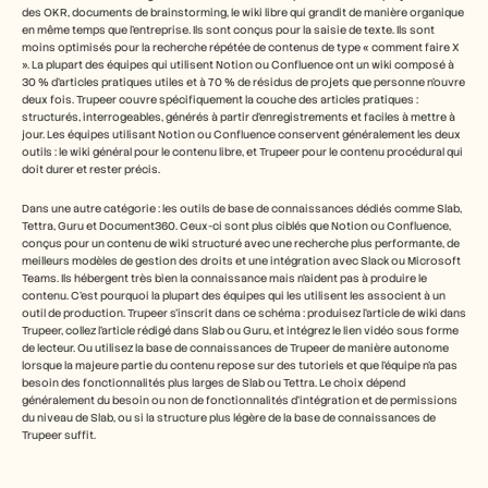
des OKR, documents de brainstorming, le wiki libre qui grandit de manière organique 
en même temps que l'entreprise. Ils sont conçus pour la saisie de texte. Ils sont 
moins optimisés pour la recherche répétée de contenus de type « comment faire X 
». La plupart des équipes qui utilisent Notion ou Confluence ont un wiki composé à 
30 % d'articles pratiques utiles et à 70 % de résidus de projets que personne n'ouvre 
deux fois. Trupeer couvre spécifiquement la couche des articles pratiques : 
structurés, interrogeables, générés à partir d'enregistrements et faciles à mettre à 
jour. Les équipes utilisant Notion ou Confluence conservent généralement les deux 
outils : le wiki général pour le contenu libre, et Trupeer pour le contenu procédural qui 
doit durer et rester précis.
Dans une autre catégorie : les outils de base de connaissances dédiés comme Slab, 
Tettra, Guru et Document360. Ceux-ci sont plus ciblés que Notion ou Confluence, 
conçus pour un contenu de wiki structuré avec une recherche plus performante, de 
meilleurs modèles de gestion des droits et une intégration avec Slack ou Microsoft 
Teams. Ils hébergent très bien la connaissance mais n'aident pas à produire le 
contenu. C'est pourquoi la plupart des équipes qui les utilisent les associent à un 
outil de production. Trupeer s'inscrit dans ce schéma : produisez l'article de wiki dans 
Trupeer, collez l'article rédigé dans Slab ou Guru, et intégrez le lien vidéo sous forme 
de lecteur. Ou utilisez la base de connaissances de Trupeer de manière autonome 
lorsque la majeure partie du contenu repose sur des tutoriels et que l'équipe n'a pas 
besoin des fonctionnalités plus larges de Slab ou Tettra. Le choix dépend 
généralement du besoin ou non de fonctionnalités d'intégration et de permissions 
du niveau de Slab, ou si la structure plus légère de la base de connaissances de 
Trupeer suffit.