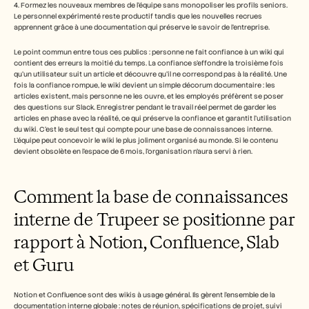
4. Formez les nouveaux membres de l'équipe sans monopoliser les profils seniors. 
Le personnel expérimenté reste productif tandis que les nouvelles recrues 
apprennent grâce à une documentation qui préserve le savoir de l'entreprise.
Le point commun entre tous ces publics : personne ne fait confiance à un wiki qui 
contient des erreurs la moitié du temps. La confiance s'effondre la troisième fois 
qu'un utilisateur suit un article et découvre qu'il ne correspond pas à la réalité. Une 
fois la confiance rompue, le wiki devient un simple décorum documentaire : les 
articles existent, mais personne ne les ouvre, et les employés préfèrent se poser 
des questions sur Slack. Enregistrer pendant le travail réel permet de garder les 
articles en phase avec la réalité, ce qui préserve la confiance et garantit l'utilisation 
du wiki. C'est le seul test qui compte pour une base de connaissances interne. 
L'équipe peut concevoir le wiki le plus joliment organisé au monde. Si le contenu 
devient obsolète en l'espace de 6 mois, l'organisation n'aura servi à rien.
Comment la base de connaissances 
interne de Trupeer se positionne par 
rapport à Notion, Confluence, Slab 
et Guru
Notion et Confluence sont des wikis à usage général. Ils gèrent l'ensemble de la 
documentation interne globale : notes de réunion, spécifications de projet, suivi 