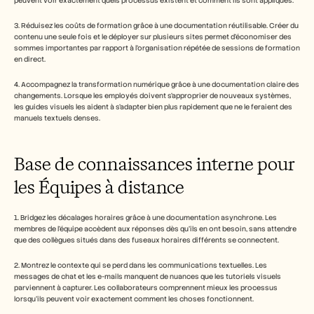
peuvent voir exactement quels processus existent et comment ils sont appliqués.
3. Réduisez les coûts de formation grâce à une documentation réutilisable. Créer du 
contenu une seule fois et le déployer sur plusieurs sites permet d'économiser des 
sommes importantes par rapport à l'organisation répétée de sessions de formation 
en direct.
4. Accompagnez la transformation numérique grâce à une documentation claire des 
changements. Lorsque les employés doivent s'approprier de nouveaux systèmes, 
les guides visuels les aident à s'adapter bien plus rapidement que ne le feraient des 
manuels textuels denses.
Base de connaissances interne pour 
les Équipes à distance
1. Bridgez les décalages horaires grâce à une documentation asynchrone. Les 
membres de l'équipe accèdent aux réponses dès qu'ils en ont besoin, sans attendre 
que des collègues situés dans des fuseaux horaires différents se connectent.
2. Montrez le contexte qui se perd dans les communications textuelles. Les 
messages de chat et les e-mails manquent de nuances que les tutoriels visuels 
parviennent à capturer. Les collaborateurs comprennent mieux les processus 
lorsqu'ils peuvent voir exactement comment les choses fonctionnent.