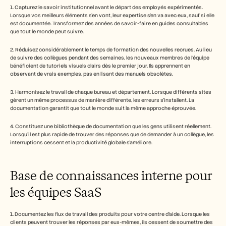
1. Capturez le savoir institutionnel avant le départ des employés expérimentés. 
Lorsque vos meilleurs éléments s'en vont, leur expertise s'en va avec eux, sauf si elle 
est documentée. Transformez des années de savoir-faire en guides consultables 
que tout le monde peut suivre.
2. Réduisez considérablement le temps de formation des nouvelles recrues. Au lieu 
de suivre des collègues pendant des semaines, les nouveaux membres de l'équipe 
bénéficient de tutoriels visuels clairs dès le premier jour. Ils apprennent en 
observant de vrais exemples, pas en lisant des manuels obsolètes.
3. Harmonisez le travail de chaque bureau et département. Lorsque différents sites 
gèrent un même processus de manière différente, les erreurs s'installent. La 
documentation garantit que tout le monde suit la même approche éprouvée.
4. Constituez une bibliothèque de documentation que les gens utilisent réellement. 
Lorsqu'il est plus rapide de trouver des réponses que de demander à un collègue, les 
interruptions cessent et la productivité globale s'améliore.
Base de connaissances interne pour 
les équipes SaaS
1. Documentez les flux de travail des produits pour votre centre d'aide. Lorsque les 
clients peuvent trouver les réponses par eux-mêmes, ils cessent de soumettre des 