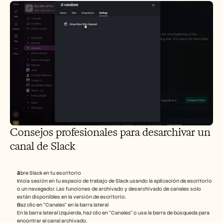
Consejos profesionales para desarchivar un 
canal de Slack
Abre Slack en tu escritorio
Inicia sesión en tu espacio de trabajo de Slack usando la aplicación de escritorio 
o un navegador. Las funciones de archivado y desarchivado de canales solo 
están disponibles en la versión de escritorio.
Haz clic en “Canales” en la barra lateral
En la barra lateral izquierda, haz clic en “Canales” o usa la barra de búsqueda para 
encontrar el canal archivado.