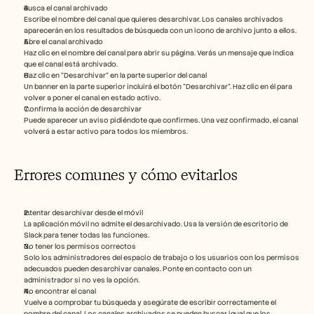
Busca el canal archivado
Escribe el nombre del canal que quieres desarchivar. Los canales archivados 
aparecerán en los resultados de búsqueda con un icono de archivo junto a ellos.
Abre el canal archivado
Haz clic en el nombre del canal para abrir su página. Verás un mensaje que indica 
que el canal está archivado.
Haz clic en “Desarchivar” en la parte superior del canal
Un banner en la parte superior incluirá el botón “Desarchivar”. Haz clic en él para 
volver a poner el canal en estado activo.
Confirma la acción de desarchivar
Puede aparecer un aviso pidiéndote que confirmes. Una vez confirmado, el canal 
volverá a estar activo para todos los miembros.
Errores comunes y cómo evitarlos
Intentar desarchivar desde el móvil
La aplicación móvil no admite el desarchivado. Usa la versión de escritorio de 
Slack para tener todas las funciones.
No tener los permisos correctos
Solo los administradores del espacio de trabajo o los usuarios con los permisos 
adecuados pueden desarchivar canales. Ponte en contacto con un 
administrador si no ves la opción.
No encontrar el canal
Vuelve a comprobar tu búsqueda y asegúrate de escribir correctamente el 
nombre del canal. Los canales archivados se pueden buscar igual que los 