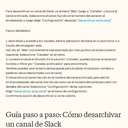
Herramientas gratuitas
Preguntas frecuentes
Anuncio
Para desarchivar un canal de Slack, ve al menú "Más", luego a "Canales", y busca el 
canal archivado. Selecciona el canal, haz clic en el nombre del canal en el 
Programa de partners
encabezado y luego elige "Configuración", después "
Desarchivar este canal
". 
CASOS DE USO
Gestión del cambio
Pasos detallados:
Habilitación de ventas
Preventa
1. Abre Slack y accede a los canales: Abre la aplicación de Slack en tu escritorio o a 
Marketing de producto
través del navegador web. 
Éxito del cliente
Haz clic en "Más" (normalmente representado por tres puntos) en la barra lateral 
izquierda. Selecciona "Canales" en el menú.
Formación
2. Localiza el canal archivado: En la sección "Canales", puedes buscar el canal por 
Ver más casos de uso
nombre o filtrar por "Canales archivados" para encontrarlo. 
También puedes usar la barra de búsqueda para localizar el canal por nombre o 
palabras clave relacionadas con el canal.
3. Desarchiva el canal: Haz clic en el nombre del canal archivado para abrirlo. 
Historias de clientes
En el encabezado del canal, haz clic de nuevo en el nombre del canal para abrir los 
detalles del canal. Selecciona "Configuración" de las opciones. 
Elige "
Desarchivar este canal
" en el menú de configuración.
Confirma la acción de desarchivar si se te solicita. 
Centro de ayuda
Guía paso a paso: Cómo desarchivar 
Precios
un canal de Slack