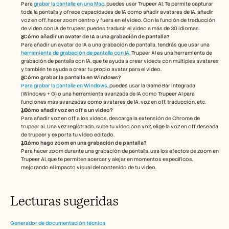
Para 
grabar la pantalla en una Mac
, puedes usar Trupeer AI. Te permite capturar 
toda la pantalla y ofrece capacidades de IA como añadir avatares de IA, añadir 
voz en off, hacer zoom dentro y fuera en el video. Con la función de traducción 
de video con IA de trupeer, puedes traducir el video a más de 30 idiomas. 
¿Cómo añadir un avatar de IA a una grabación de pantalla?
Para añadir un avatar de IA a una grabación de pantalla, tendrás que usar una 
herramienta de grabación de pantalla con IA.
 Trupeer AI es una herramienta de 
grabación de pantalla con IA, que te ayuda a crear videos con múltiples avatares 
y también te ayuda a crear tu propio avatar para el video.
¿Cómo grabar la pantalla en Windows?
Para grabar la pantalla en Windows
, puedes usar la Game Bar integrada 
(Windows + G) o una herramienta avanzada de IA como Trupeer AI para 
funciones más avanzadas como avatares de IA, voz en off, traducción, etc.
¿Cómo añadir voz en off a un video?
Para añadir voz en off a los videos, descarga la extensión de Chrome de 
trupeer ai. Una vez registrado, sube tu video con voz, elige la voz en off deseada 
de trupeer y exporta tu video editado. 
¿Cómo hago zoom en una grabación de pantalla?
Para hacer zoom durante una grabación de pantalla, usa los efectos de zoom en 
Trupeer AI, que te permiten acercar y alejar en momentos específicos, 
mejorando el impacto visual del contenido de tu video. 
Lecturas sugeridas
Generador de documentación técnica