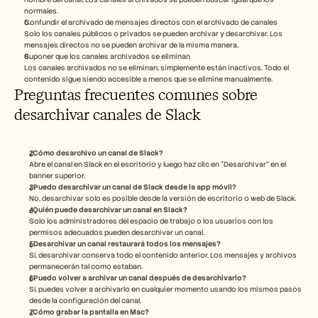
normales.
Confundir el archivado de mensajes directos con el archivado de canales
Solo los canales públicos o privados se pueden archivar y desarchivar. Los 
mensajes directos no se pueden archivar de la misma manera.
Suponer que los canales archivados se eliminan
Los canales archivados no se eliminan; simplemente están inactivos. Todo el 
contenido sigue siendo accesible a menos que se elimine manualmente.
Preguntas frecuentes comunes sobre 
desarchivar canales de Slack
¿Cómo desarchivo un canal de Slack?
Abre el canal en Slack en el escritorio y luego haz clic en “Desarchivar” en el 
banner superior.
¿Puedo desarchivar un canal de Slack desde la app móvil?
No, desarchivar solo es posible desde la versión de escritorio o web de Slack.
¿Quién puede desarchivar un canal en Slack?
Solo los administradores del espacio de trabajo o los usuarios con los 
permisos adecuados pueden desarchivar un canal.
¿Desarchivar un canal restaurará todos los mensajes?
Sí, desarchivar conserva todo el contenido anterior. Los mensajes y archivos 
permanecerán tal como estaban.
¿Puedo volver a archivar un canal después de desarchivarlo?
Sí, puedes volver a archivarlo en cualquier momento usando los mismos pasos 
desde la configuración del canal.
¿Cómo grabar la pantalla en Mac? 