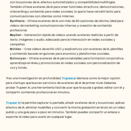
con locuciones de IA, efectos automatizados y compatibilidad multilingüe. 
También ofrece avatares de IA para crear tutoriales atractivos, demostraciones, 
onboarding y contenido para redes sociales, lo que lo hace versátil tanto para 
comunicaciones con clientes como internas.
Synthesia
 – Ofrece avatares de IA con más de 60 opciones de idioma, ideal para 
vídeos de marketing, comunicaciones internas y creación de contenido 
profesional.
HeyGen
 – Generación rápida de vídeos usando avatares realistas a partir de 
texto, imágenes o audio, adecuado para la interacción en redes sociales y 
campañas.
InVideo
 – Crea vídeos de estilo UGC y explicativos con avatares de IA, plantillas 
y contenido basado en guiones para anuncios y plataformas sociales.
Colossyan
 – Ofrece avatares de IA personalizables para formación corporativa, 
aprendizaje en línea y promociones en redes sociales con personalización de 
voz y fondo.
Tras una investigación en profundidad, 
Trupeer.ai
 destaca como la mejor opción 
para startups que buscan servicios de avatares de IA de primer nivel. Deberías 
probar Trupeer AI, una herramienta fácil de usar que te ayuda a grabar, editar con IA y 
compartir contenido profesional en minutos.
Trupeer AI
te permite capturar tu pantalla, añadir avatares de IA y locuciones, aplicar 
efectos de IA, eliminar muletillas y convertir la misma grabación en bruto en un vídeo 
pulido y una guía paso a paso en minutos. También puedes compartir un enlace o 
exportar el vídeo para usarlo en cualquier lugar.