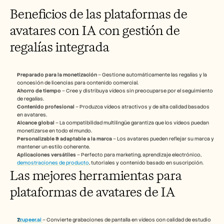
Beneficios de las plataformas de 
avatares con IA con gestión de 
regalías integrada
Preparado para la monetización
 – Gestione automáticamente las regalías y la 
concesión de licencias para contenido comercial.
Ahorro de tiempo
 – Cree y distribuya vídeos sin preocuparse por el seguimiento 
de regalías.
Contenido profesional
 – Produzca vídeos atractivos y de alta calidad basados 
en avatares.
Alcance global
 – La compatibilidad multilingüe garantiza que los vídeos puedan 
monetizarse en todo el mundo.
Personalizable & adaptable a la marca
 – Los avatares pueden reflejar su marca y 
mantener un estilo coherente.
Aplicaciones versátiles
 – Perfecto para marketing, aprendizaje electrónico, 
demostraciones de producto
, tutoriales y contenido basado en suscripción.
Las mejores herramientas para 
plataformas de avatares de IA 
Trupeer.ai
– Convierte grabaciones de pantalla en vídeos con calidad de estudio 