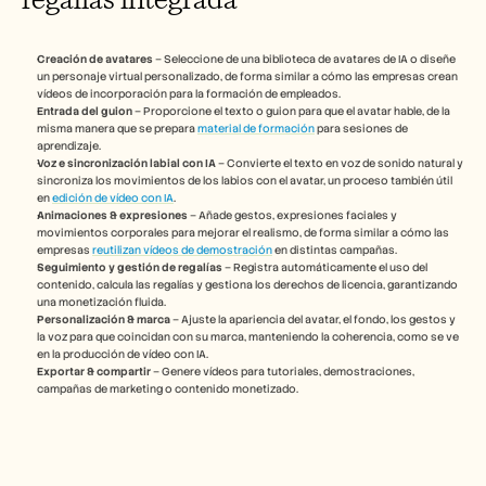
Empleo
Creación de avatares
 – Seleccione de una biblioteca de avatares de IA o diseñe 
Reserva una demo
un personaje virtual personalizado, de forma similar a cómo las empresas crean 
vídeos de incorporación para la formación de empleados.
Empieza tu prueba gratuita
Entrada del guion
 – Proporcione el texto o guion para que el avatar hable, de la 
misma manera que se prepara 
material de formación
 para sesiones de 
aprendizaje.
Voz e sincronización labial con IA
 – Convierte el texto en voz de sonido natural y 
sincroniza los movimientos de los labios con el avatar, un proceso también útil 
en 
edición de vídeo con IA
.
Animaciones & expresiones
 – Añade gestos, expresiones faciales y 
movimientos corporales para mejorar el realismo, de forma similar a cómo las 
empresas 
reutilizan vídeos de demostración
 en distintas campañas.
Seguimiento y gestión de regalías
 – Registra automáticamente el uso del 
contenido, calcula las regalías y gestiona los derechos de licencia, garantizando 
una monetización fluida.
Personalización & marca
 – Ajuste la apariencia del avatar, el fondo, los gestos y 
la voz para que coincidan con su marca, manteniendo la coherencia, como se ve 
en la producción de vídeo con IA.
Exportar & compartir
 – Genere vídeos para tutoriales, demostraciones, 
campañas de marketing o contenido monetizado.