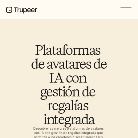
PRODUCTO
Vídeo
Documentación
Plataformas 
Traducción
Base de conocimientos
de avatares de 
Avatares de IA
Kits de marca
IA con 
Páginas compartidas
Grabación de pantalla con IA
gestión de 
regalías 
RECURSOS
Campeones del cambio en IA
integrada
Centro de confianza
Lanzamientos de producto
Plantillas de documentos
Descubre las mejores plataformas de avatares 
Industria
con IA con gestión de regalías integrada que 
permiten a los creadores diseñar, monetizar y 