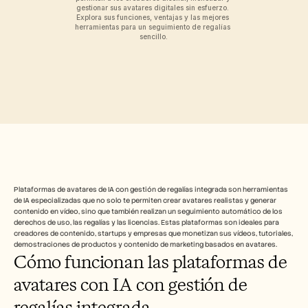
Herramientas gratuitas
gestionar sus avatares digitales sin esfuerzo. 
Preguntas frecuentes
Explora sus funciones, ventajas y las mejores 
Anuncio
herramientas para un seguimiento de regalías 
sencillo.
Programa de partners
CASOS DE USO
Gestión del cambio
Habilitación de ventas
Preventa
Marketing de producto
Éxito del cliente
Formación
Ver más casos de uso
Plataformas de avatares de IA con gestión de regalías integrada son herramientas 
Historias de clientes
de IA especializadas que no solo te permiten crear avatares realistas y generar 
contenido en vídeo, sino que también realizan un seguimiento automático de los 
derechos de uso, las regalías y las licencias. Estas plataformas son ideales para 
Centro de ayuda
creadores de contenido, startups y empresas que monetizan sus vídeos, tutoriales, 
demostraciones de productos y contenido de marketing basados en avatares.
Cómo funcionan las plataformas de 
Precios
avatares con IA con gestión de 
regalías integrada