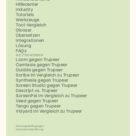
Hilfecenter
Industry
Tutorials
Werkzeuge
Tool-Vergleich
Glossar
Übersetzen
Integrationen
Lösung
FAQs
WETTBEWERBER
Loom gegen Trupeer
Camtasia gegen Trupeer
Guidde gegen Trupeer
Scribe im Vergleich zu Trupeer
Synthesia gegen Trupeer
Screen Studio gegen Trupeer
Descript vs. Trupeer
ScreenPal im Vergleich zu Trupeer
Veed gegen Trupeer
Tango gegen Trupeer
Vidyard im Vergleich zu Trupeer
Nutzungsbedingungen
Datenschutzerklärung