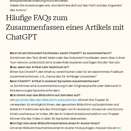
entsprechende Anleitung missverstehen.
Geben Sie Anweisungen wie „Konzentriere dich auf das Fazit und das Argument 
des Autors.“
Häufige FAQs zum 
Zusammenfassen eines Artikels mit 
ChatGPT
Kann ich ein Dokument hochladen, damit ChatGPT es zusammenfasst?
Sie können den Text direkt teilen oder das Dokument hochladen, wenn dies in Ihrer 
Tool-Version unterstützt wird. Andernfalls kopieren und fügen Sie den Text ein.
Was, wenn der Artikel sehr technisch ist?
Bitten Sie ChatGPT, den Inhalt zu vereinfachen oder für ein bestimmtes Publikum 
zusammenzufassen, z. B. „Fasse das für Anfänger zusammen.“
Kann ChatGPT Artikel in anderen Sprachen zusammenfassen?
Ja, Sie können eine Zusammenfassung in der Originalsprache oder übersetzt in 
Ihre bevorzugte Sprache anfordern. 
Wie nimmt man den Bildschirm auf dem Mac auf? 
Um 
auf einem Mac den Bildschirm aufzunehmen
, können Sie Trupeer AI 
verwenden. Es ermöglicht Ihnen, den gesamten Bildschirm aufzuzeichnen und 
bietet KI-Funktionen wie das Hinzufügen von KI-Avataren, Voiceover und Zooms 
hinein und heraus im Video. Mit der KI-Videotranslationsfunktion von Trupeer 
können Sie das Video in über 30 Sprachen übersetzen. 
Wie fügt man einer Bildschirmaufnahme einen KI-Avatar hinzu?
Um einer Bildschirmaufnahme einen KI-Avatar hinzuzufügen, müssen Sie ein 
KI-