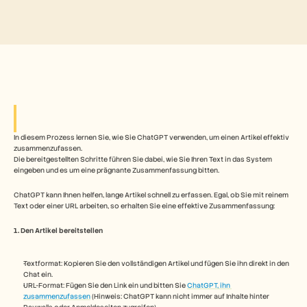
Free Tools
FAQs
Announcement
Partner Program
ANWENDUNGSFÄLLE
Veränderungsmanagement
Vertriebsunterstützung
Vorverkauf
Produktmarketing
Kundenerfolg
Training
In diesem Prozess lernen Sie, wie Sie ChatGPT verwenden, um einen Artikel effektiv 
See more
zusammenzufassen. 
Die bereitgestellten Schritte führen Sie dabei, wie Sie Ihren Text in das System 
eingeben und es um eine prägnante Zusammenfassung bitten.
Kundengeschichten
ChatGPT kann Ihnen helfen, lange Artikel schnell zu erfassen. Egal, ob Sie mit reinem 
Text oder einer URL arbeiten, so erhalten Sie eine effektive Zusammenfassung:
1. Den Artikel bereitstellen
Hilfecenter
Textformat: Kopieren Sie den vollständigen Artikel und fügen Sie ihn direkt in den 
Preise
Chat ein.
URL-Format: Fügen Sie den Link ein und bitten Sie 
ChatGPT, ihn 
zusammenzufassen
 (Hinweis: ChatGPT kann nicht immer auf Inhalte hinter 