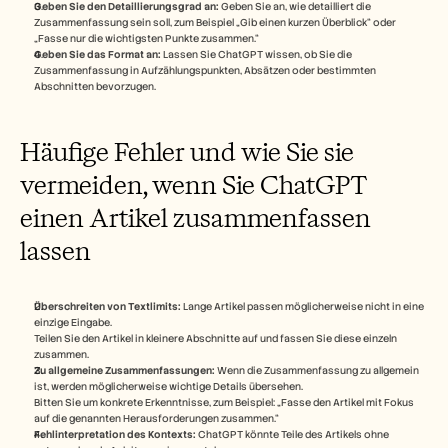
Geben Sie den Detaillierungsgrad an:
 Geben Sie an, wie detailliert die 
Zusammenfassung sein soll, zum Beispiel „Gib einen kurzen Überblick“ oder 
„Fasse nur die wichtigsten Punkte zusammen.“
Geben Sie das Format an:
 Lassen Sie ChatGPT wissen, ob Sie die 
Zusammenfassung in Aufzählungspunkten, Absätzen oder bestimmten 
Abschnitten bevorzugen.
Häufige Fehler und wie Sie sie 
vermeiden, wenn Sie ChatGPT 
einen Artikel zusammenfassen 
lassen
Überschreiten von Textlimits:
 Lange Artikel passen möglicherweise nicht in eine 
einzige Eingabe.
Teilen Sie den Artikel in kleinere Abschnitte auf und fassen Sie diese einzeln 
zusammen.
Zu allgemeine Zusammenfassungen:
 Wenn die Zusammenfassung zu allgemein 
ist, werden möglicherweise wichtige Details übersehen.
Bitten Sie um konkrete Erkenntnisse, zum Beispiel: „Fasse den Artikel mit Fokus 
auf die genannten Herausforderungen zusammen.“
Fehlinterpretation des Kontexts:
 ChatGPT könnte Teile des Artikels ohne 