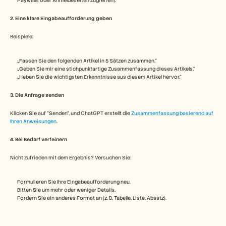
Paywalls oder Anmeldeseiten zugreifen).
Karriere
2. Eine klare Eingabeaufforderung geben
Demo buchen
Beispiele:
Kostenlose Testversion starten
„Fassen Sie den folgenden Artikel in 5 Sätzen zusammen.“
„Geben Sie mir eine stichpunktartige Zusammenfassung dieses Artikels.“
„Heben Sie die wichtigsten Erkenntnisse aus diesem Artikel hervor.“
3. Die Anfrage senden
Klicken Sie auf "Senden", und ChatGPT erstellt die 
Zusammenfassung basierend auf 
Ihren Anweisungen
.
4. Bei Bedarf verfeinern
Nicht zufrieden mit dem Ergebnis? Versuchen Sie:
Formulieren Sie Ihre Eingabeaufforderung neu.
Bitten Sie um mehr oder weniger Details.
Fordern Sie ein anderes Format an (z. B. Tabelle, Liste, Absatz).