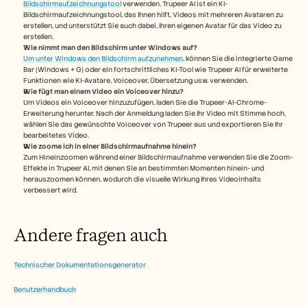
Bildschirmaufzeichnungstool
 verwenden. Trupeer AI ist ein KI-
Bildschirmaufzeichnungstool, das Ihnen hilft, Videos mit mehreren Avataren zu 
erstellen, und unterstützt Sie auch dabei, Ihren eigenen Avatar für das Video zu 
erstellen.
Wie nimmt man den Bildschirm unter Windows auf?
Um unter Windows den Bildschirm aufzunehmen
, können Sie die integrierte Game 
Bar (Windows + G) oder ein fortschrittliches KI-Tool wie Trupeer AI für erweiterte 
Funktionen wie KI-Avatare, Voiceover, Übersetzung usw. verwenden.
Wie fügt man einem Video ein Voiceover hinzu?
Um Videos ein Voiceover hinzuzufügen, laden Sie die Trupeer-AI-Chrome-
Erweiterung herunter. Nach der Anmeldung laden Sie Ihr Video mit Stimme hoch, 
wählen Sie das gewünschte Voiceover von Trupeer aus und exportieren Sie Ihr 
bearbeitetes Video. 
Wie zoome ich in einer Bildschirmaufnahme hinein?
Zum Hineinzoomen während einer Bildschirmaufnahme verwenden Sie die Zoom-
Effekte in Trupeer AI, mit denen Sie an bestimmten Momenten hinein- und 
herauszoomen können, wodurch die visuelle Wirkung Ihres Videoinhalts 
verbessert wird.
Andere fragen auch
Technischer Dokumentationsgenerator
Benutzerhandbuch