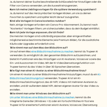
Ja, du kannst deiner Suche beschreibende Schlüsselwörter hinzufügen oder die 
Filter von Canva verwenden, um die Auswahl einzugrenzen.
Kann ich meine Lieblingsvorlagen für die spätere Verwendung speichern?
Ja, du kannst auf das Herzsymbol bei Vorlagen klicken, um sie zu deinen 
Favoriten zu speichern und später leicht darauf zuzugreifen.
Sind alle Vorlagen in Canva kostenlos nutzbar?
Nein, einige Vorlagen erfordern ein Canva-Pro-Abonnement. Du kannst nach 
"Kostenlos"-Vorlagen filtern, um sicherzustellen, dass du dein Budget einhältst.
Kann ich jede Vorlage anpassen, die ich finde?
Die meisten Vorlagen sind vollständig anpassbar, aber einige enthalten 
möglicherweise bestimmte Elemente (wie Premium-Bilder), für die zusätzliche 
Käufe oder Upgrades erforderlich sind.
Wie nimmt man auf dem Mac den Bildschirm auf? 
Um auf einem Mac 
eine Bildschirmaufnahme zu machen
, kannst du Trupeer AI 
verwenden. Es ermöglicht dir, den gesamten Bildschirm aufzuzeichnen, und 
bietet KI-Funktionen wie das Hinzufügen von KI-Avataren, Voiceover sowie das 
Ein- und Auszoomen im Video. Mit der KI-Videoübersetzungsfunktion von 
Trupeer kannst du das Video in über 30 Sprachen übersetzen. 
Wie fügt man einen KI-Avatar zu einer Bildschirmaufnahme hinzu?
Um einen KI-Avatar zu einer Bildschirmaufnahme hinzuzufügen, musst du ein 
KI-
Bildschirmaufzeichnungstool
 verwenden. Trupeer AI ist ein KI-
Bildschirmaufzeichnungstool, das dir hilft, Videos mit mehreren Avataren zu 
erstellen, und dir außerdem dabei hilft, deinen eigenen Avatar für das Video zu 
erstellen.
Wie nimmt man unter Windows den Bildschirm auf?
Um unter Windows eine Bildschirmaufnahme zu machen
, kannst du die 
integrierte Game Bar (Windows + G) oder ein fortschrittliches KI-Tool wie 
Trupeer AI für erweiterte Funktionen wie KI-Avatare, Voiceover, Übersetzung 