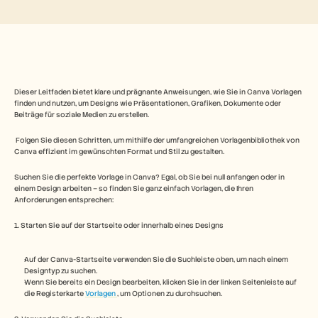
Free Tools
FAQs
Announcement
Partner Program
ANWENDUNGSFÄLLE
Veränderungsmanagement
Vertriebsunterstützung
Dieser Leitfaden bietet klare und prägnante Anweisungen, wie Sie in Canva Vorlagen 
Vorverkauf
finden und nutzen, um Designs wie Präsentationen, Grafiken, Dokumente oder 
Produktmarketing
Beiträge für soziale Medien zu erstellen.
Kundenerfolg
Training
 Folgen Sie diesen Schritten, um mithilfe der umfangreichen Vorlagenbibliothek von 
See more
Canva effizient im gewünschten Format und Stil zu gestalten.
Suchen Sie die perfekte Vorlage in Canva? Egal, ob Sie bei null anfangen oder in 
einem Design arbeiten – so finden Sie ganz einfach Vorlagen, die Ihren 
Anforderungen entsprechen:
Kundengeschichten
1. Starten Sie auf der Startseite oder innerhalb eines Designs
Hilfecenter
Auf der Canva-Startseite verwenden Sie die Suchleiste oben, um nach einem 
Designtyp zu suchen.
Preise
Wenn Sie bereits ein Design bearbeiten, klicken Sie in der linken Seitenleiste auf 
die Registerkarte 
Vorlagen 
, um Optionen zu durchsuchen.