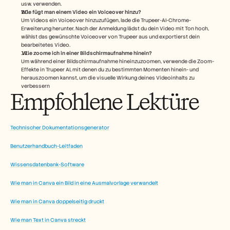
usw. verwenden.
Wie fügt man einem Video ein Voiceover hinzu?
Um Videos ein Voiceover hinzuzufügen, lade die Trupeer-AI-Chrome-
Erweiterung herunter. Nach der Anmeldung lädst du dein Video mit Ton hoch, 
wählst das gewünschte Voiceover von Trupeer aus und exportierst dein 
bearbeitetes Video. 
Wie zoome ich in einer Bildschirmaufnahme hinein?
Um während einer Bildschirmaufnahme hineinzuzoomen, verwende die Zoom-
Effekte in Trupeer AI, mit denen du zu bestimmten Momenten hinein- und 
herauszoomen kannst, um die visuelle Wirkung deines Videoinhalts zu 
verbessern
Empfohlene Lektüre
Technischer Dokumentationsgenerator
Benutzerhandbuch-Leitfaden
Wissensdatenbank-Software
Wie man in Canva ein Bild in eine Ausmalvorlage verwandelt
Wie man in Canva doppelseitig druckt
Wie man Text in Canva streckt