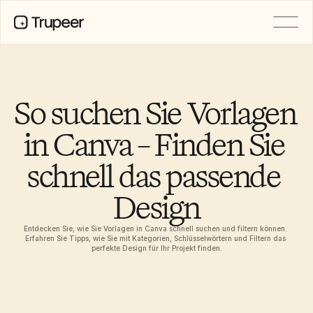
PRODUKT
Video
Dokumentation
So suchen Sie Vorlagen 
Übersetzung
Wissensdatenbank
in Canva – Finden Sie 
KI-Avatare
Marken-Kits
schnell das passende 
Geteilte Seiten
KI-Bildschirmaufnahme
Design
Entdecken Sie, wie Sie Vorlagen in Canva schnell suchen und filtern können. 
RESSOURCEN
Erfahren Sie Tipps, wie Sie mit Kategorien, Schlüsselwörtern und Filtern das 
KI-Champions des Wandels
perfekte Design für Ihr Projekt finden.
Vertrauenszentrum
Funktionswünsche
Dokumentvorlagen
Industry