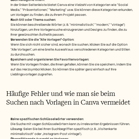
In der linken Seitenleiste bietet Canva eine Vielzahl von Kategorien wie "Social 
Media," "Präsentationen," "Marketing" usw. Sie können diese Kategorien erkunden, 
um Vorlagen zu finden, die zu Ihrem Projekt passen.
Nach Stil oder Thema suchen
:
Sie können beschreibende Wörter (z. B. "minimalistisch," "modern," "vintage") 
hinzufügen, um Ihre Vorlagensuche einzugrenzen und Designs zu finden, die zu 
Ihrer gewünschten Ästhetik passen.
Verwenden Sie die "Alle Vorlagen"-Option
:
Wenn Sie sich nicht sicher sind, wonach Sie suchen, klicken Sie auf die Option 
"Alle Vorlagen", um eine breite Auswahl aus verschiedenen Kategorien und Stilen 
zu durchsuchen.
Speichern und organisieren Sie Favoritenvorlagen
:
Wenn Sie Vorlagen finden, die Ihnen gefallen, können Sie sie speichern, indem Sie 
auf das Herzsymbol klicken. So können Sie später ganz einfach auf Ihre 
Lieblingsvorlagen zugreifen.
Häufige Fehler und wie man sie beim 
Suchen nach Vorlagen in Canva vermeidet 
Keine spezifischen Schlüsselwörter verwenden
:
Die Suche mit vagen Schlüsselwörtern kann zu irrelevanten Ergebnissen führen.
Lösung
: Seien Sie bei Ihren Suchbegriffen spezifisch (z. B. „Visitenkarte 
minimalistisch“ oder „Instagram-Post vintage“).
Überwältigende Auswahl an Vorlagen
: