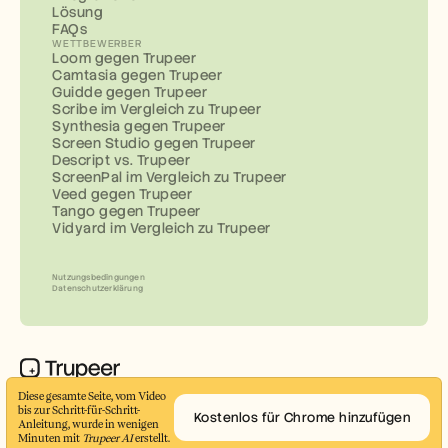
Lösung
FAQs
WETTBEWERBER
Loom gegen Trupeer
Camtasia gegen Trupeer
Guidde gegen Trupeer
Scribe im Vergleich zu Trupeer
Synthesia gegen Trupeer
Screen Studio gegen Trupeer
Descript vs. Trupeer
ScreenPal im Vergleich zu Trupeer
Veed gegen Trupeer
Tango gegen Trupeer
Vidyard im Vergleich zu Trupeer
Nutzungsbedingungen
Datenschutzerklärung
Erstellen Sie in wenigen Minuten professionelle 
Diese gesamte Seite, vom Video 
bis zur Schritt-für-Schritt-
Demo-Videos und Dokumente
Kostenlos für Chrome hinzufügen
Anleitung, wurde in wenigen 
© 2026 Trupeer Inc.
Minuten mit 
Trupeer AI
 erstellt.