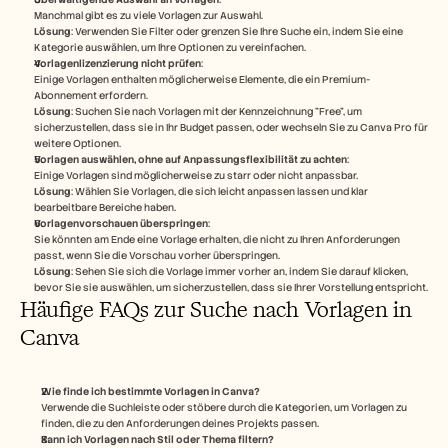
Manchmal gibt es zu viele Vorlagen zur Auswahl.
Lösung
: Verwenden Sie Filter oder grenzen Sie Ihre Suche ein, indem Sie eine 
Kategorie auswählen, um Ihre Optionen zu vereinfachen.
Vorlagenlizenzierung nicht prüfen
:
Einige Vorlagen enthalten möglicherweise Elemente, die ein Premium-
Abonnement erfordern.
Lösung
: Suchen Sie nach Vorlagen mit der Kennzeichnung "Free", um 
sicherzustellen, dass sie in Ihr Budget passen, oder wechseln Sie zu Canva Pro für 
weitere Optionen.
Vorlagen auswählen, ohne auf Anpassungsflexibilität zu achten
:
Einige Vorlagen sind möglicherweise zu starr oder nicht anpassbar.
Lösung
: Wählen Sie Vorlagen, die sich leicht anpassen lassen und klar 
bearbeitbare Bereiche haben.
Vorlagenvorschauen überspringen
:
Sie könnten am Ende eine Vorlage erhalten, die nicht zu Ihren Anforderungen 
passt, wenn Sie die Vorschau vorher überspringen.
Lösung
: Sehen Sie sich die Vorlage immer vorher an, indem Sie darauf klicken, 
bevor Sie sie auswählen, um sicherzustellen, dass sie Ihrer Vorstellung entspricht.
Häufige FAQs zur Suche nach Vorlagen in 
Canva
Wie finde ich bestimmte Vorlagen in Canva?
Verwende die Suchleiste oder stöbere durch die Kategorien, um Vorlagen zu 
finden, die zu den Anforderungen deines Projekts passen.
Kann ich Vorlagen nach Stil oder Thema filtern?