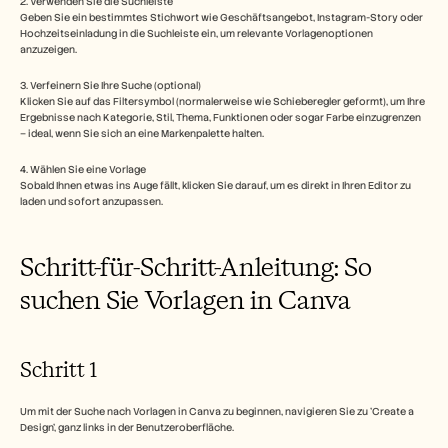
2. Verwenden Sie die Suchleiste
Karriere
Geben Sie ein bestimmtes Stichwort wie Geschäftsangebot, Instagram-Story oder 
Hochzeitseinladung in die Suchleiste ein, um relevante Vorlagenoptionen 
anzuzeigen.
Demo buchen
3. Verfeinern Sie Ihre Suche (optional)
Kostenlose Testversion starten
Klicken Sie auf das Filtersymbol (normalerweise wie Schieberegler geformt), um Ihre 
Ergebnisse nach Kategorie, Stil, Thema, Funktionen oder sogar Farbe einzugrenzen 
– ideal, wenn Sie sich an eine Markenpalette halten.
4. Wählen Sie eine Vorlage
Sobald Ihnen etwas ins Auge fällt, klicken Sie darauf, um es direkt in Ihren Editor zu 
laden und sofort anzupassen.
Schritt-für-Schritt-Anleitung: So 
suchen Sie Vorlagen in Canva
Schritt 1
Um mit der Suche nach Vorlagen in Canva zu beginnen, navigieren Sie zu 'Create a 
Design', ganz links in der Benutzeroberfläche.