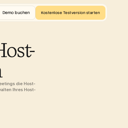
Demo buchen
Kostenlose Testversion starten
ost-
n
eetings die Host-
alten Ihres Host-