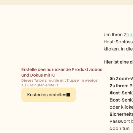
Um Ihren 
Zoo
Host-Schlüss
klicken. In d
Hier ist eine 
Erstelle beeindruckende Produktvideos 
und Dokus mit KI
Im Zoom-W
Dieses Tutorial wurde mit Trupeer in weniger 
als 5 Minuten erstellt
Zu Ihrem Pr
Host-Schlü
Kostenlos erstellen
Host-Schlü
oder klicke
Sicherheit
Passwort b
doch tun. 