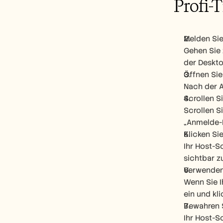
Profi-
Melden Si
Gehen Sie 
der Deskto
Öffnen Sie 
Nach der A
Scrollen S
Scrollen S
„Anmelde-E
Klicken Si
Ihr Host-S
sichtbar z
Verwenden 
Wenn Sie I
ein und kl
Bewahren S
Ihr Host-S