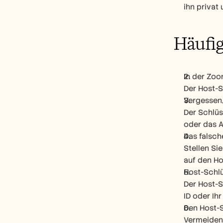
ihn privat
Häufig
In der Zoo
Der Host-S
Vergessen,
Der Schlüs
oder das 
Das falsc
Stellen Si
auf den Ho
Host-Schlü
Der Host-S
ID oder Ih
Den Host-S
Vermeiden 