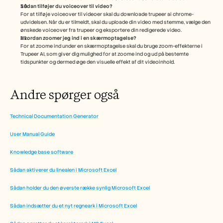
Sådan tilføjer du voiceover til video?
For at tilføje voiceover til videoer skal du downloade trupeer ai chrome-
udvidelsen. Når du er tilmeldt, skal du uploade din video med stemme, vælge den 
ønskede voiceover fra trupeer og eksportere din redigerede video. 
Hvordan zoomer jeg ind i en skærmoptagelse?
For at zoome ind under en skærmoptagelse skal du bruge zoom-effekterne i 
Trupeer AI, som giver dig mulighed for at zoome ind og ud på bestemte 
tidspunkter og dermed øge den visuelle effekt af dit videoinhold.
Andre spørger også
Technical Documentation Generator
User Manual Guide
Knowledge base software
Sådan aktiverer du linealen i Microsoft Excel
Sådan holder du den øverste række synlig Microsoft Excel
Sådan indsætter du et nyt regneark i Microsoft Excel