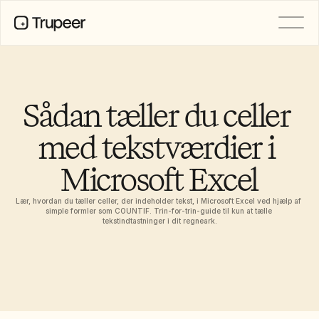
PRODUCT
Video
Documentation
Sådan tæller du celler 
Translation
Knowledge Base
med tekstværdier i 
AI Avatars
Brand Kits
Microsoft Excel
Shared Pages
AI Screen Recording
Lær, hvordan du tæller celler, der indeholder tekst, i Microsoft Excel ved hjælp af 
simple formler som COUNTIF. Trin-for-trin-guide til kun at tælle 
tekstindtastninger i dit regneark.
RESOURCES
AI Champions of Change
Trust Center
Produktlanceringer
Doc Templates
Industry