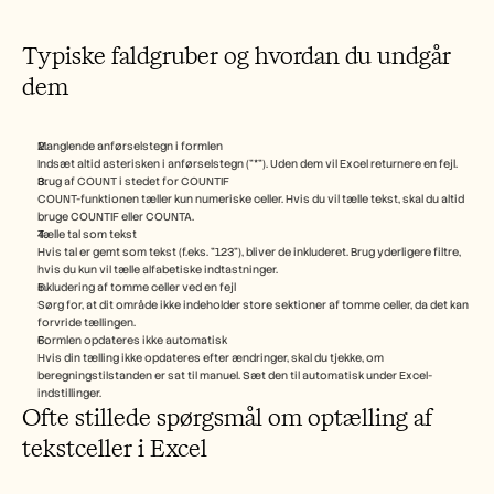
Typiske faldgruber og hvordan du undgår 
dem
Manglende anførselstegn i formlen
Indsæt altid asterisken i anførselstegn ("*"). Uden dem vil Excel returnere en fejl.
Brug af COUNT i stedet for COUNTIF
COUNT-funktionen tæller kun numeriske celler. Hvis du vil tælle tekst, skal du altid 
bruge COUNTIF eller COUNTA.
Tælle tal som tekst
Hvis tal er gemt som tekst (f.eks. "123"), bliver de inkluderet. Brug yderligere filtre, 
hvis du kun vil tælle alfabetiske indtastninger.
Inkludering af tomme celler ved en fejl
Sørg for, at dit område ikke indeholder store sektioner af tomme celler, da det kan 
forvride tællingen.
Formlen opdateres ikke automatisk
Hvis din tælling ikke opdateres efter ændringer, skal du tjekke, om 
beregningstilstanden er sat til manuel. Sæt den til automatisk under Excel-
indstillinger.
Ofte stillede spørgsmål om optælling af 
tekstceller i Excel