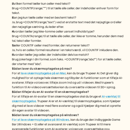
Hvilken formel tæller kun celler med tekst?
Brug =COUNTIF(range,"*") til at tælle alle celler, der indeholder enhver form for 
tekst.
Kan jeg kun tælle celler med en bestemt tekst?
Ja, brug =COUNTIF(range,"text") ved at erstatte text med det nøjagtige ord eller 
den nøjagtige sætning, du leder efter.
Hvordan tæller jeg ikke-tomme celler uanset indholdstype?
Brug =COUNTA(range) til at tælle alle celler, der ikke er tomme, herunder dem med 
tal, tekst eller formler.
Tæller COUNTIF celler med formler, der returnerer tekst?
Ja, hvis en celles formel resulterer i en tekstværdi, vil COUNTIF inkludere den. 
Hvordan tæller jeg celler, der indeholder delvise match?
Brug jokertegn i din formel, som f.eks. =COUNTIF(range,"abc*") for at tælle celler, 
der starter med “abc”.
Sådan laver du skærmoptagelse på mac? 
For at 
lave skærmoptagelse på en Mac
, kan du bruge Trupeer AI. Det giver dig 
mulighed for at optage hele skærmen og tilbyder AI-funktioner som at tilføje AI-
avatarer, tilføje voiceover, tilføje zoom ind og ud i videoen. Med trupeer’s 
funktion til AI-videooversættelse kan du oversætte videoen til 30+ sprog. 
Sådan tilføjer du en AI-avatar til en skærmoptagelse?
For at tilføje en AI-avatar til en skærmoptagelse skal du bruge et 
AI-værktøj til 
skærmoptagelse.
 Trupeer AI er et AI-værktøj til skærmoptagelse, som hjælper 
dig med at lave videoer med flere avatarer og også hjælper dig med at oprette 
din egen avatar til videoen.
Sådan laver du skærmoptagelse på windows?
For at lave skærmoptagelse på Windows
, kan du bruge den indbyggede Game 
Bar (Windows + G) eller et avanceret AI-værktøj som Trupeer AI til mere 
avancerede funktioner som AI-avatarer, voiceover, oversættelse osv.