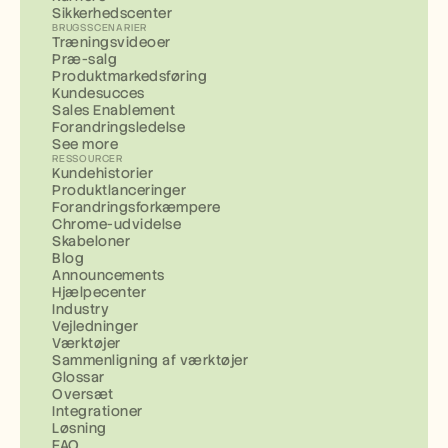
Sikkerhedscenter
BRUGSSCENARIER
Træningsvideoer
Præ-salg
Produktmarkedsføring
Kundesucces
Sales Enablement
Forandringsledelse
See more
RESSOURCER
Kundehistorier
Produktlanceringer
Forandringsforkæmpere
Chrome-udvidelse
Skabeloner
Blog
Announcements
Hjælpecenter
Industry
Vejledninger
Værktøjer
Sammenligning af værktøjer
Glossar
Oversæt
Integrationer
Løsning
FAQ