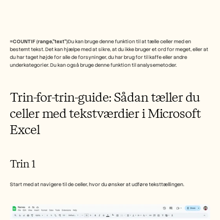
Free Tools
FAQs
Announcement
Partner Program
USECASES
=COUNTIF (range,"text")
Du kan bruge denne funktion til at tælle celler med en 
Change Management
bestemt tekst. Det kan hjælpe med at sikre, at du ikke bruger et ord for meget, eller at 
du har taget højde for alle de forsyninger, du har brug for til kaffe eller andre 
Sales Enablement
underkategorier. Du kan også bruge denne funktion til analysemetoder.
Pre-sales
Product Marketing
Customer Success
Trin-for-trin-guide: Sådan tæller du 
Training
See more
celler med tekstværdier i Microsoft 
Excel
Customer Stories
Trin 1
Help Center
Start med at navigere til de celler, hvor du ønsker at udføre teksttællingen.
Pricing