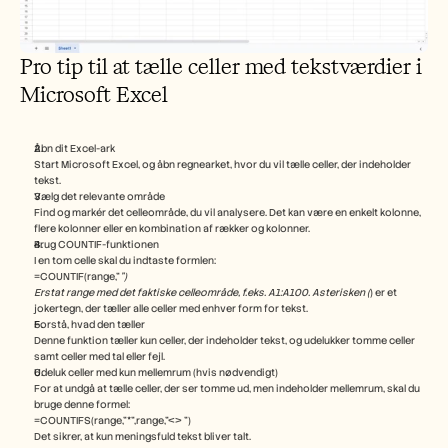
Pro tip til at tælle celler med tekstværdier i 
Microsoft Excel
Åbn dit Excel-ark
Start Microsoft Excel, og åbn regnearket, hvor du vil tælle celler, der indeholder 
tekst.
Vælg det relevante område
Find og markér det celleområde, du vil analysere. Det kan være en enkelt kolonne, 
flere kolonner eller en kombination af rækker og kolonner.
Brug COUNTIF-funktionen
I en tom celle skal du indtaste formlen:
=COUNTIF(range,"
")
Erstat range med det faktiske celleområde, f.eks. A1:A100. Asterisken (
) er et 
jokertegn, der tæller alle celler med enhver form for tekst.
Forstå, hvad den tæller
Denne funktion tæller kun celler, der indeholder tekst, og udelukker tomme celler 
samt celler med tal eller fejl.
Udeluk celler med kun mellemrum (hvis nødvendigt)
For at undgå at tælle celler, der ser tomme ud, men indeholder mellemrum, skal du 
bruge denne formel:
=COUNTIFS(range,"*",range,"<> ")
Det sikrer, at kun meningsfuld tekst bliver talt.