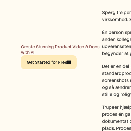
Spørg tre per
virksomhed. 
Én person spr
anden kollega
uoverensstemm
Create Stunning Product Video & Docs 
with AI
begynder at 
Get Started for Free
Det er en del 
standardproce
screenshots sk
og så ændrer
stille og roli
Trupeer hjælp
proces én gan
dokumentation
plads. Proces