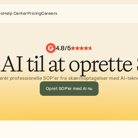
es
Help Center
Pricing
Careers
4.8/5
 AI til at oprette
rér professionelle SOP'er fra skærmoptagelser med AI-tekn
Opret SOP'er med AI nu