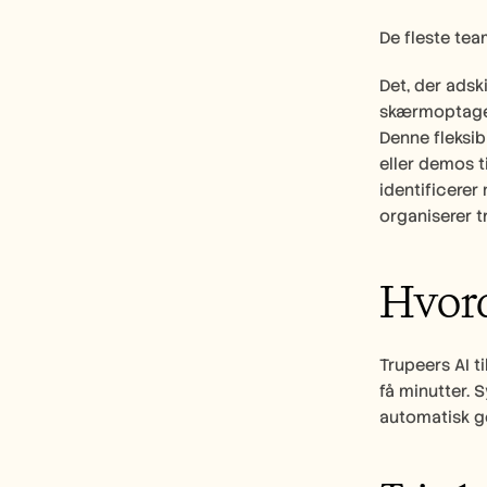
De fleste tea
Det, der adski
skærmoptager 
Denne fleksib
eller demos t
identificerer
organiserer t
Hvord
Trupeers AI t
få minutter. 
automatisk g