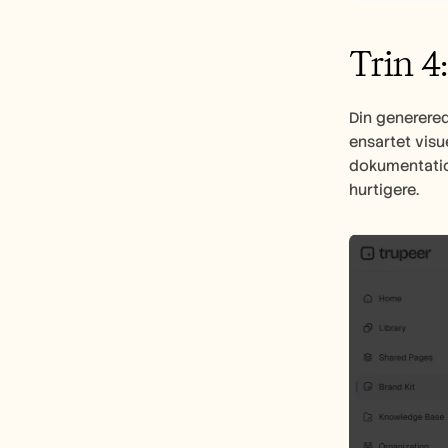
Trin 4
Din generere
ensartet visu
dokumentatio
hurtigere.