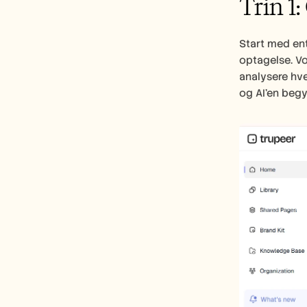
Trin 1
Start med en
optagelse. Vo
analysere hve
og AI’en beg