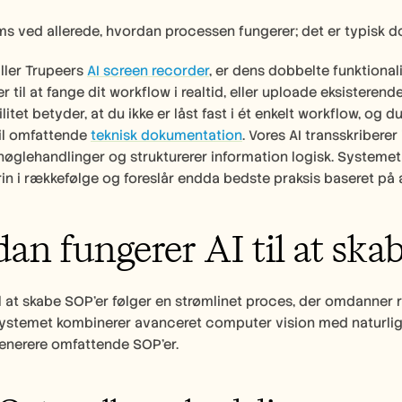
ms ved allerede, hvordan processen fungerer; det er typisk do
ller Trupeers 
AI screen recorder
, er dens dobbelte funktional
til at fange dit workflow i realtid, eller uploade eksisterende
ilitet betyder, at du ikke er låst fast i ét enkelt workflow, o
il omfattende 
teknisk dokumentation
. Vores AI transskriberer 
 nøglehandlinger og strukturerer information logisk. Systemet 
rin i rækkefølge og foreslår endda bedste praksis baseret på
an fungerer AI til at ska
il at skabe SOP’er følger en strømlinet proces, der omdanner 
Systemet kombinerer avanceret computer vision med naturlig 
enerere omfattende SOP’er.