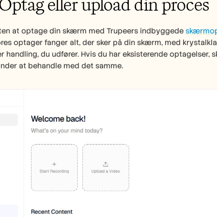
: Optag eller upload din proces
ten at optage din skærm med Trupeers indbyggede 
skærmop
res optager fanger alt, der sker på din skærm, med krystalklar
r handling, du udfører. Hvis du har eksisterende optagelser, s
ynder at behandle med det samme.