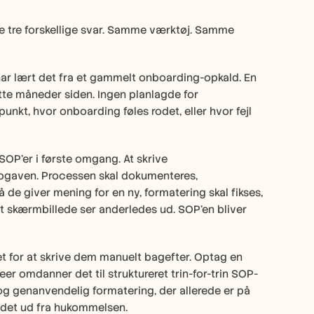
e tre forskellige svar. Samme værktøj. Samme 
har lært det fra et gammelt onboarding-opkald. En 
te måneder siden. Ingen planlagde for 
nkt, hvor onboarding føles rodet, eller hvor fejl 
 SOP’er i første omgang. At skrive 
 opgaven. Processen skal dokumenteres, 
så de giver mening for en ny, formatering skal fikses, 
skærmbillede ser anderledes ud. SOP’en bliver 
t for at skrive dem manuelt bagefter. Optag en 
r omdanner det til struktureret trin-for-trin SOP-
g genanvendelig formatering, der allerede er på 
e det ud fra hukommelsen.