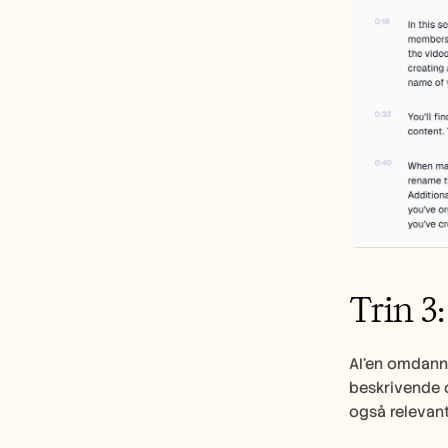
Trin 3
AI’en omdanne
beskrivende o
også relevant