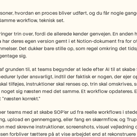
soner, hvordan en proces bliver udført, og du får nogle gang
Samme workflow, teknisk set.
inger trin over, fordi de allerede kender genvejen. En anden 
 har deres egen version gemt i et Notion-dokument fra for ot
elser. Det dukker bare stille op, som regel omkring det tidspu
gentage sig.
af grunden til, at teams begynder at lede efter AI til at skabe
durer lyder ansvarligt, indtil der faktisk er nogen, der ejer
al tilføjes, instruktioner skal renses op, trin skal omskrives, 
 noget sig næsten med det samme. Et workflow opdateres. Et 
gt “næsten korrekt.”
er teams med at skabe SOP’er ud fra reelle workflows i stede
g, upload en gennemgang, eller fang en skærmflow, og Trupee
 med skrevne instruktioner, screenshots, visuel vejledning o
sen forbliver tættere på at vise arbejdet end at rekonstruer