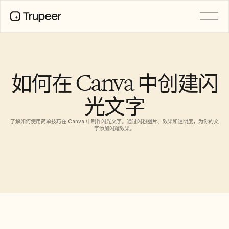
产品
视频
文档
如何在 Canva 中创建闪
翻译
知识库
光文字
AI 虚拟形象
品牌套件
共享页面
了解如何使用简单技巧在 Canva 中制作闪光文字。通过闪粉图片、效果和透明度，为你的文
AI屏幕录制
字添加闪耀效果。
资源
AI 变革先锋
信任中心
功能请求
文档模板
Industry