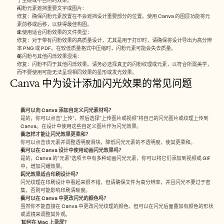
于生硬或不自然的效果。
闪粉元素遮挡重要文字或图片：
修复：确保闪粉元素放置在不会遮挡设计重要部分的位置。使用 Canva 的图层功能将元
素前移或后移，以获得最佳构图。
未使用适合闪粉效果的文件类型：
修复：对于带有闪粉效果的高质量设计，尤其是用于打印时，请确保将设计导出为高分辨
率 PNG 或 PDF。在较低质量格式中压缩时，闪粉元素可能会失去质量。
将闪粉与其他闪烁效果混淆：
修复：闪粉不同于其他闪烁效果。请务必选择真正的闪粉纹理或元素，以符合所需美学，
而不要使用可能无法呈现相同效果的星形或发光效果。
Canva 中为设计添加闪光效果的常见问题
我可以向 Canva 添加自定义闪光素材吗？
是的，你可以点击“上传”，然后选择“上传图片或视频”将自己的闪光图片或纹理上传到 
Canva。在设计中使用这些自定义图片作为闪光效果。
我怎样才能让闪光效果更柔和？
你可以点击该元素并调整透明度滑块，降低闪光元素的不透明度，使其更柔和。
我可以在 Canva 设计中使用动画闪光效果吗？
是的，Canva 的“元素”选项卡中有多种动画闪光元素，你可以将它们添加到视频或 GIF 
中，增加闪耀效果。
闪光效果适合印刷设计吗？
闪光纹理在印刷设计中看起来很不错，但请确保文件为高分辨率，并且闪光不要过于密
集，否则可能影响印刷清晰度。
我可以在 Canva 中更改闪光的颜色吗？
虽然你不能直接在 Canva 中更改闪光纹理的颜色，但可以在闪光后面叠加有颜色的形状
或滤镜来调整其外观。
如何在 Mac 上录屏？ 