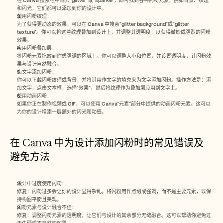
在 Canva 搜索栏中输入“glitter”或“sparkle”，即可找到各种闪粉元素，例如背景、纹理
和闪光，它们都可以添加到你的设计中。
使用闪粉纹理：
为了获得更动态的效果，可以在 Canva 中搜索“glitter background”或“glitter 
texture”。你可以将这些纹理叠加到设计上，并调整其透明度，以获得微妙或强烈的闪粉
效果。
应用闪粉叠加层：
将闪粉元素拖放到你想强调的区域上。你可以调整大小和位置，并设置透明度，让闪粉效
果与设计自然融合。
为文字添加闪粉：
你可以下载闪粉纹理或背景，并将其用作文字的填充来为文字添加闪粉。操作方法是：添
加文字，点击文本框，选择“效果”，然后将纹理作为叠加层应用到文字上。
使用动画闪粉：
如果你正在制作视频或 GIF，可以使用 Canva“元素”部分中提供的动画闪粉元素。这可以
为你的设计增添一层额外的闪光和动感。
在 Canva 中为设计添加闪粉时的常见错误及
避免方法
设计中过度使用闪粉：
修复：闪粉过多会让你的设计显得杂乱。将闪粉用作点缀或强调，而不是主要元素，以保
持构图平衡且美观。
闪粉元素与设计融合不佳：
修复：调整闪粉元素的透明度，让它们与设计的其余部分无缝融合。这可以帮助你避免过