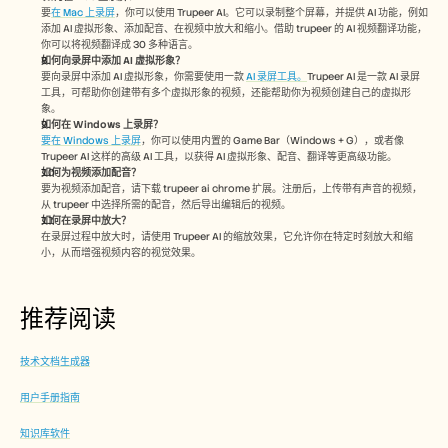
要
在 Mac 上录屏
，你可以使用 Trupeer AI。它可以录制整个屏幕，并提供 AI 功能，例如
添加 AI 虚拟形象、添加配音、在视频中放大和缩小。借助 trupeer 的 AI 视频翻译功能，
你可以将视频翻译成 30 多种语言。 
如何向录屏中添加 AI 虚拟形象？
要向录屏中添加 AI 虚拟形象，你需要使用一款 
AI 录屏工具。
Trupeer AI 是一款 AI 录屏
工具，可帮助你创建带有多个虚拟形象的视频，还能帮助你为视频创建自己的虚拟形
象。
如何在 Windows 上录屏？
要在 Windows 上录屏
，你可以使用内置的 Game Bar（Windows + G），或者像 
Trupeer AI 这样的高级 AI 工具，以获得 AI 虚拟形象、配音、翻译等更高级功能。
如何为视频添加配音？
要为视频添加配音，请下载 trupeer ai chrome 扩展。注册后，上传带有声音的视频，
从 trupeer 中选择所需的配音，然后导出编辑后的视频。 
如何在录屏中放大？
在录屏过程中放大时，请使用 Trupeer AI 的缩放效果，它允许你在特定时刻放大和缩
小，从而增强视频内容的视觉效果。
推荐阅读
技术文档生成器
用户手册指南
知识库软件