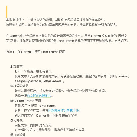
Free Tools
常见问题
Announcement
Partner Program
本指南提供了一个循序渐进的流程，帮助你用闪粉效果提升你的画布设计。 
用例
按照这些说明，你将能够为项目添加闪闪发光的元素，使其更具视觉吸引力和活力。
变更管理
销售赋能
在 Canva 中制作闪粉文字能为你的设计增添光彩和个性。虽然 Canva 没有直接的“闪粉文
字”功能，但你可以使用闪粉背景和像 Font Frame 这样的应用来实现这种效果。方法如下：
售前
产品营销
方法 1：在 Canva 中使用 Font Frame 应用
客户成功
培训
See more
添加文本 
打开一个新设计或现有设计。
使用文本工具添加你想要的文字。为获得最佳效果，请选择粗体字体（例如，
Anton
、
League Spartan
 或 
Bebas Neue
）。
客户故事
查找闪粉背景
转到元素或照片，并搜索诸如“闪粉”、“金色闪粉”或“闪光纹理”等词。
选择一张
你喜欢的闪粉图片
。
通过 Font Frame 应用
帮助中心
转到 应用 > 搜索 Font Frame。
选择一种字母样式，并将
闪粉图片作为填充上传
。
输入你的文字，Canva 会用闪粉填充每个字母。
优化外观
定价
调整大小、间距和对齐方式。
在“效果”选项卡下添加阴影、描边或发光等额外效果。
添加到设计