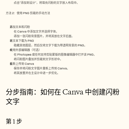
招聘
点击“添加到设计”，将填充闪粉的文字放入布局中。
方法 2：使用 PNG 剪裁的手动方法
预约演示
添加文本和闪粉
开始免费试用
在 Canva 中添加文字并选择字体。
添加一张闪粉背景图片，并将其放在文字后面。
将文本下载为 PNG
隐藏其他图层，然后仅将文字下载为带透明背景的 PNG。
使用外部编辑器（可选）
在 Photopea 或任何支持剪贴蒙版的图像编辑器中打开该 PNG。
将闪粉图片叠加并剪裁到文字形状中。
重新上传到 Canva
保存并将闪粉文字图片重新上传到 Canva。
将其放置并在主设计中进一步优化。
分步指南：如何在 Canva 中创建闪粉
文字
第 1 步