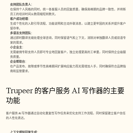
支持团队负责人
： 
在保持个人风格的同时，统一各客服人员的回复质量，确保高峰期的品牌一致性，并将新
员工的培训时间从数周缩短到数天。
客户成功经理
： 
生成个性化的入职引导流程、功能说明和主动外联消息，以建立更牢固的关系并提升客户
留存率。
多语言支持团队
： 
通过即时翻译无缝处理全球咨询，同时保留语气和上下文，消除对单独翻译人员或双语专
家的需求。
小企业主
： 
无需雇佣专职支持人员即可专业地回复客户，独立处理更高的工单量，同时保持企业级服
务质量。
企业帮助台
： 
在产品发布、故障或季节性高峰期间扩展响应能力而无需增加人手，同时确保符合品牌指
南和监管要求。​ 
Trupeer 的客户服务 AI 写作器的主要
功能
客户服务 AI 写作器通过自动化重复性写作任务来优化支持工作流程，同时保留建立客户信任
的人性化表达。
上下文感知回复生成
： 