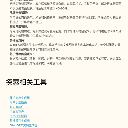
分析完整对话历史、客户情绪和问题复杂度，以撰写相关、完整的回复，解决根本原因而
不仅仅是表面症状，将后续工单减少 40-60%。
品牌声音适配
： 
学习贵公司的语气、术语和风格指南，生成听起来真正像“你”的回复，消除通用 AI 输出的
机械感，并维持客户信任。
模板与宏管理
：  
为常见问题构建、组织并建议可复用回复，同时允许即时自定义，将平均响应时间从 7 分
钟以上缩短到每个工单 60 秒以内。
多语言支持
： 
以 30 多种语言生成自然回复，具备恰当的文化细微差别和本地化表达，使全球团队无需
翻译延迟或聘请专家即可服务国际客户。
基于情绪的自定义
： 
根据客户情绪（愤怒、困惑、兴奋）自动调整同理心程度、紧迫性和正式程度，通过每次
都传递恰当语气的沟通来提升满意度评分。​
探索相关工具
技术文档生成器
用户手册指南
知识库软件
IT 文档软件
IT 文档生成器
软件流程生成器
ChatGPT 文档生成器