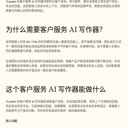
Free Tools
Trupeer 的客户服务 AI 写作器可即时为客户咨询、电子邮件、聊天消息和工单生成个性化、
常见问题
专业的回复。这款智能工具会分析上下文、调整语气并保持品牌声音，帮助支持团队在保持
质量与同理心的同时更快响应。​ 
Announcement
Partner Program
用例
为什么需要客户服务 AI 写作器？
变更管理
销售赋能
售前
支持客服人员有 60-70% 的时间都花在输入重复性回复上，而不是解决问题。团队成员之间
产品营销
不一致的回复风格会造成品牌混淆和参差不齐的客户体验。在高峰时段，由于客服人员难以
客户成功
同时兼顾数量与质量，响应时间会受到影响。​​
培训
See more
全球团队在处理多语言咨询时会面临语言障碍。随着产品不断演进和新问题不断出现，手动
维护模板会变得难以承受。如果没有标准化的回复框架，质量保证就无从谈起。培训新客服
人员需要数周时间才能达到一致的语气和准确性。​​
客户故事
这个客户服务 AI 写作器能做什么
帮助中心
Trupeer 的客户服务 AI 写作器会读取客户消息，并自动起草完整、具有上下文感知的回复，
听起来自然且专业。它能够建议回复、创建模板、处理情感分析并支持多种语言，使客服人
员能够专注于复杂问题，同时在所有渠道中保持一致的服务质量。​
定价
核心功能