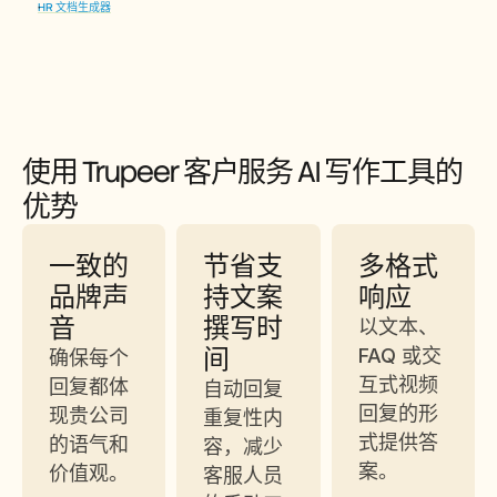
HR 文档生成器
使用 Trupeer 客户服务 AI 写作工具的
优势
一致的
节省支
多格式
品牌声
持文案
响应
音
撰写时
以文本、
间
FAQ 或交
确保每个
互式视频
回复都体
自动回复
回复的形
现贵公司
重复性内
式提供答
的语气和
容，减少
案。
价值观。
客服人员