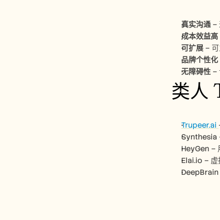
真实沟通
 
成本效益高
可扩展
 –
品牌个性化
无障碍性
 
类人 
Trupeer.ai 
Synthes
HeyGen
Elai.io
DeepBra