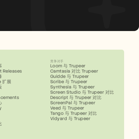
竞争对手
事
Loom 与 Trupeer
t Releases
Camtasia 对比 Trupeer
锋
Guidde 与 Trupeer
e 扩展
Scribe 与 Trupeer
板
Synthesia 与 Trupeer
Screen Studio 与 Trupeer 对比
ncements
Descript 与 Trupeer 对比
心
ScreenPal 与 Trupeer
y
Veed 与 Trupeer
Tango 与 Trupeer 对比
Vidyard 与 Trupeer
比