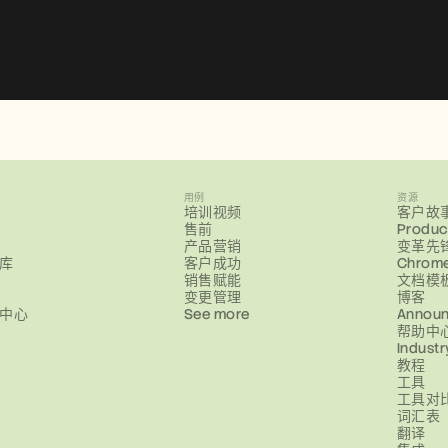
用例
资源
培训视频
客户故
售前
Produc
产品营销
变革先
库
客户成功
Chrom
销售赋能
文档模
变更管理
博客
中心
See more
Annou
帮助中
Industr
教程
工具
工具对
词汇表
翻译