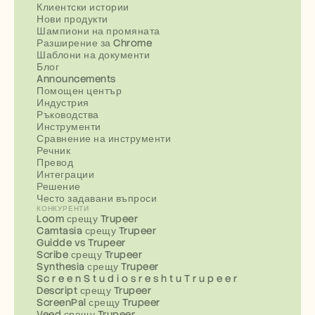
Клиентски истории
Нови продукти
Шампиони на промяната
Разширение за Chrome
Шаблони на документи
Блог
Announcements
Помощен център
Индустрия
Ръководства
Инструменти
Сравнение на инструменти
Речник
Превод
Интеграции
Решение
Често задавани въпроси
КОНКУРЕНТИ
Loom срещу Trupeer
Camtasia срещу Trupeer
Guidde vs Trupeer
Scribe срещу Trupeer
Synthesia срещу Trupeer
Sc r e e n S t u d i o s r e s h t u T r u p e e r
Descript срещу Trupeer
ScreenPal срещу Trupeer
Veed срещу Trupeer