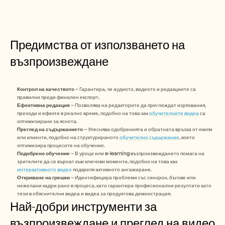
Кариери
Запазете демо
Предимства от използването на 
Започнете безплатен пробен период
възпроизвеждане
Контрол на качеството
 – Гарантира, че аудиото, видеото и редакциите са 
правилни преди финален експорт.
Ефективна редакция
 – Позволява на редакторите да преглеждат изрязвания, 
преходи и ефекти в реално време, подобно на това как 
обучителните видеа
 са 
оптимизирани за яснота. 
Преглед на съдържанието
 – Улеснява одобренията и обратната връзка от екипи 
или клиенти, подобно на структурираното
 обучително съдържание
, което 
оптимизира процесите на обучение.
Подобрено обучение
 – В уроци или e-learning възпроизвеждането помага на 
зрителите да се върнат към ключови моменти, подобно на това как 
интерактивното видео
 подкрепя активното ангажиране.
Откриване на грешки
 – Идентифицира проблеми със синхрон, бъгове или 
нежелани кадри рано в процеса, като гарантира професионални резултати като 
тези в обяснителни видеа и видеа за продуктова демонстрация.
Най-добри инструменти за 
възпроизвеждане и преглед на видео