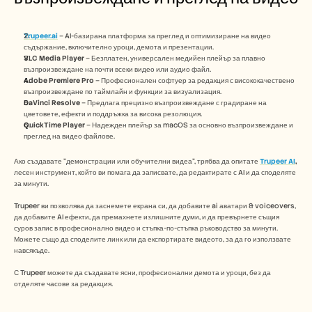
Trupeer.ai
 – AI-базирана платформа за преглед и оптимизиране на видео 
съдържание, включително уроци, демота и презентации.
VLC Media Player
 – Безплатен, универсален медийен плейър за плавно 
възпроизвеждане на почти всеки видео или аудио файл.
Adobe Premiere Pro
 – Професионален софтуер за редакция с висококачествено 
възпроизвеждане по таймлайн и функции за визуализация.
DaVinci Resolve
 – Предлага прецизно възпроизвеждане с градиране на 
цветовете, ефекти и поддръжка за висока резолюция.
QuickTime Player
 – Надежден плейър за macOS за основно възпроизвеждане и 
преглед на видео файлове.
Ако създавате "демонстрации или обучителни видеа", трябва да опитате 
Trupeer AI
, 
лесен инструмент, който ви помага да записвате, да редактирате с AI и да споделяте 
за минути.
Trupeer ви позволява да заснемете екрана си, да добавите ai аватари & voiceovers, 
да добавите AI ефекти, да премахнете излишните думи, и да превърнете същия 
суров запис в професионално видео и стъпка-по-стъпка ръководство за минути. 
Можете също да споделите линк или да експортирате видеото, за да го използвате 
навсякъде.
С Trupeer можете да създавате ясни, професионални демота и уроци, без да 
отделяте часове за редакция.