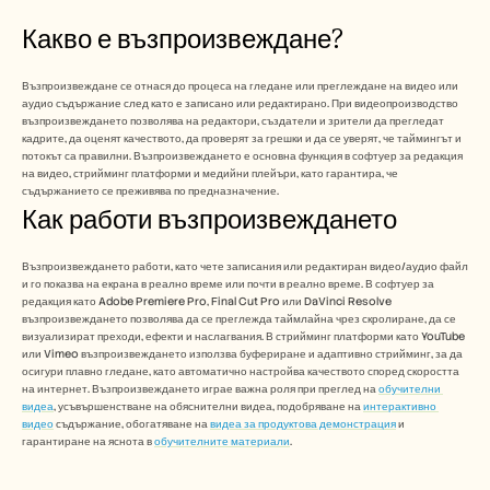
Безплатни инструменти
ЧЗВ
Какво е възпроизвеждане?
Съобщение
Партньорска програма
Възпроизвеждане се отнася до процеса на гледане или преглеждане на видео или 
ПРИЛОЖЕНИЯ
аудио съдържание след като е записано или редактирано. При видеопроизводство 
Управление на промяната
възпроизвеждането позволява на редактори, създатели и зрители да прегледат 
Подготовка за продажби
кадрите, да оценят качеството, да проверят за грешки и да се уверят, че таймингът и 
Предпродажби
потокът са правилни. Възпроизвеждането е основна функция в софтуер за редакция 
Маркетинг на продукта
на видео, стрийминг платформи и медийни плейъри, като гарантира, че 
Успех на клиента
съдържанието се преживява по предназначение.
Как работи възпроизвеждането
Обучение
Вижте още примери за употреба
Възпроизвеждането работи, като чете записания или редактиран видео/аудио файл 
и го показва на екрана в реално време или почти в реално време. В софтуер за 
редакция като Adobe Premiere Pro, Final Cut Pro или DaVinci Resolve 
Истории на клиенти
възпроизвеждането позволява да се преглежда таймлайна чрез скролиране, да се 
визуализират преходи, ефекти и наслагвания. В стрийминг платформи като YouTube 
или Vimeo възпроизвеждането използва буфериране и адаптивно стрийминг, за да 
Център за помощ
осигури плавно гледане, като автоматично настройва качеството според скоростта 
на интернет. Възпроизвеждането играе важна роля при преглед на 
обучителни 
видеа
, усъвършенстване на обяснителни видеа, подобряване на 
интерактивно 
видео
 съдържание, обогатяване на 
видеа за продуктова демонстрация
 и 
Цени
гарантиране на яснота в 
обучителните материали
.