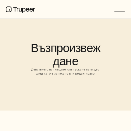
ПРОДУКТ
Видео
Документация
Възпроизвеж
Превод
База знания
дане
AI аватари
Бранд комплекти
Споделени страници
Действието на гледане или пускане на видео 
AI запис на екрана
след като е записано или редактирано.
РЕСУРСИ
AI шампиони на промяната
Център за доверие
Нови продукти
Шаблони за документи
Индустрия